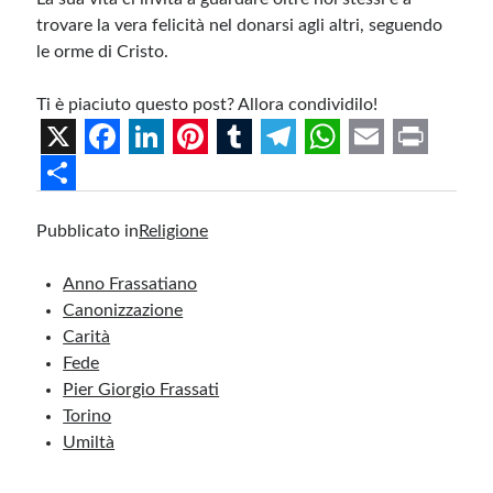
trovare la vera felicità nel donarsi agli altri, seguendo
le orme di Cristo.
Ti è piaciuto questo post? Allora condividilo!
X
F
L
P
T
T
W
E
P
a
i
i
u
e
h
m
r
S
Pubblicato in
Religione
c
n
n
m
l
a
a
i
h
e
k
t
b
e
t
i
n
a
Anno Frassatiano
b
e
e
l
g
s
l
t
r
Canonizzazione
Carità
o
d
r
r
r
A
e
Fede
o
I
e
a
p
Pier Giorgio Frassati
k
n
s
m
p
Torino
Umiltà
t