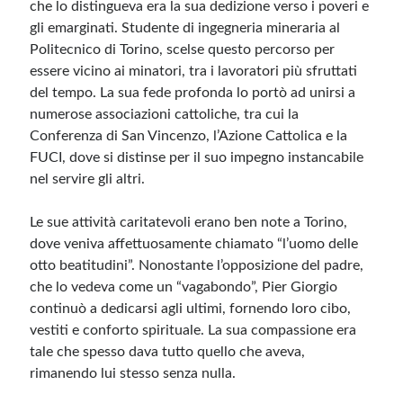
che lo distingueva era la sua dedizione verso i poveri e
gli emarginati. Studente di ingegneria mineraria al
Meta
Politecnico di Torino, scelse questo percorso per
essere vicino ai minatori, tra i lavoratori più sfruttati
Accedi
del tempo. La sua fede profonda lo portò ad unirsi a
Feed dei contenuti
numerose associazioni cattoliche, tra cui la
Feed dei commenti
Conferenza di San Vincenzo, l’Azione Cattolica e la
WordPress.org
FUCI, dove si distinse per il suo impegno instancabile
nel servire gli altri.
Le sue attività caritatevoli erano ben note a Torino,
dove veniva affettuosamente chiamato “l’uomo delle
otto beatitudini”. Nonostante l’opposizione del padre,
che lo vedeva come un “vagabondo”, Pier Giorgio
continuò a dedicarsi agli ultimi, fornendo loro cibo,
vestiti e conforto spirituale. La sua compassione era
tale che spesso dava tutto quello che aveva,
rimanendo lui stesso senza nulla.