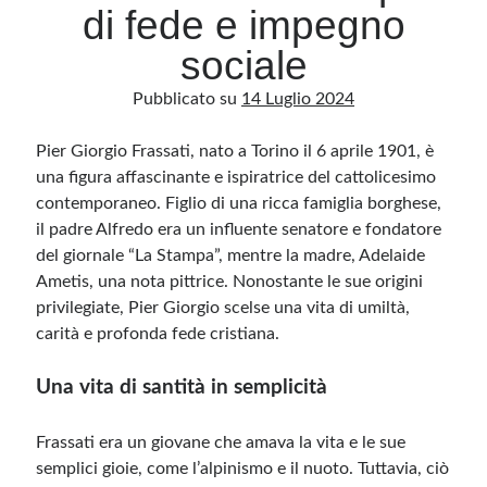
di fede e impegno
sociale
Archivio
Pubblicato su
14 Luglio 2024
Archivi
Pier Giorgio Frassati, nato a Torino il 6 aprile 1901, è
una figura affascinante e ispiratrice del cattolicesimo
Categorie
contemporaneo. Figlio di una ricca famiglia borghese,
Categorie
il padre Alfredo era un influente senatore e fondatore
del giornale “La Stampa”, mentre la madre, Adelaide
Ametis, una nota pittrice. Nonostante le sue origini
privilegiate, Pier Giorgio scelse una vita di umiltà,
Questo blog non rappresenta una testata giornalistica, in quanto viene aggiornato
senza alcuna periodicità. Non può pertanto considerarsi un prodotto editoriale ai
carità e profonda fede cristiana.
sensi della legge n· 62 del 7.03.2001. L’autore non è responsabile di quanto
pubblicato dai lettori nei commenti ai vari post. Saranno comunque cancellati quelli
ritenuti offensivi o lesivi dell’immagine o dell’onorabilità di terzi, di genere spam,
Una vita di santità in semplicità
razzisti o che contengano dati personali non conformi al rispetto delle norme sulla
privacy. Alcune immagini inserite in questo blog sono tratte da Internet e, pertanto,
considerate di pubblico dominio. Qualora la loro pubblicazione violasse eventuali
diritti d’autore, vi invito a comunicarlo via e-mail a info[at]dinovalle.it e saranno
Frassati era un giovane che amava la vita e le sue
immediatamente rimosse. L’autore del blog non è responsabile dei siti collegati
tramite link né del loro contenuto, che può essere soggetto a variazioni nel tempo.
semplici gioie, come l’alpinismo e il nuoto. Tuttavia, ciò