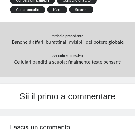
Concessioni balneari
Consiglio di Stato
p
Gara d'appalto
Mare
Spiagge
Articolo precedente
Banche d’affari: burattinai invisibili del potere globale
Articolo successivo
Cellulari banditi a scuola: finalmente teste pensanti
Sii il primo a commentare
Lascia un commento