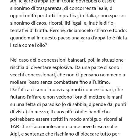
Ah, le gare d’appalto! In teoria dovrebbero essere
sinonimo di trasparenza, di concorrenza leale, di
opportunità per tutti. In pratica, in Italia, sono spesso
sinonimo di caos, ricorsi, liti legali e, inutile dirlo,
tentativi di truffa. Perché, diciamocelo chiaro e tondo:
quando mai in questo paese una gara d’appalto è filata
liscia come l’olio?
Nel caso delle concessioni balneari, poi, la situazione
rischia di diventare esplosiva. Da una parte ci sono i
vecchi concessionari, che non ci pensano nemmeno a
mollare l’osso senza combattere fino all’ultimo.
Dall’altra ci sono i nuovi aspiranti concessionari, che
fiutano l’affare e non vedono l’ora di mettere le mani
su una fetta di paradiso (o di sabbia, dipende dai punti
di vista). In mezzo, il caos più totale: bandi che
potrebbero essere scritti in modo ambiguo, ricorsi al
TAR che si accumuleranno come neve fresca sulle
Alpi, e sentenze che rischiano di bloccare tutto per