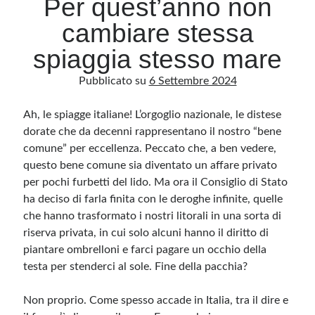
Per quest’anno non
cambiare stessa
Archivio
spiaggia stesso mare
Archivi
Pubblicato su
6 Settembre 2024
Ah, le spiagge italiane! L’orgoglio nazionale, le distese
Categorie
dorate che da decenni rappresentano il nostro “bene
Categorie
comune” per eccellenza. Peccato che, a ben vedere,
questo bene comune sia diventato un affare privato
per pochi furbetti del lido. Ma ora il Consiglio di Stato
ha deciso di farla finita con le deroghe infinite, quelle
Questo blog non rappresenta una testata giornalistica, in quanto viene aggiornato
senza alcuna periodicità. Non può pertanto considerarsi un prodotto editoriale ai
che hanno trasformato i nostri litorali in una sorta di
sensi della legge n· 62 del 7.03.2001. L’autore non è responsabile di quanto
pubblicato dai lettori nei commenti ai vari post. Saranno comunque cancellati quelli
riserva privata, in cui solo alcuni hanno il diritto di
ritenuti offensivi o lesivi dell’immagine o dell’onorabilità di terzi, di genere spam,
piantare ombrelloni e farci pagare un occhio della
razzisti o che contengano dati personali non conformi al rispetto delle norme sulla
privacy. Alcune immagini inserite in questo blog sono tratte da Internet e, pertanto,
testa per stenderci al sole. Fine della pacchia?
considerate di pubblico dominio. Qualora la loro pubblicazione violasse eventuali
diritti d’autore, vi invito a comunicarlo via e-mail a info[at]dinovalle.it e saranno
immediatamente rimosse. L’autore del blog non è responsabile dei siti collegati
tramite link né del loro contenuto, che può essere soggetto a variazioni nel tempo.
Non proprio. Come spesso accade in Italia, tra il dire e