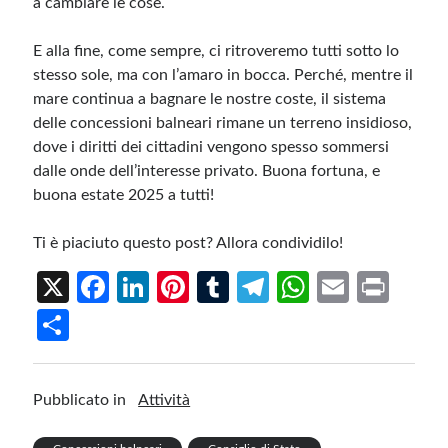
a cambiare le cose.
E alla fine, come sempre, ci ritroveremo tutti sotto lo
stesso sole, ma con l’amaro in bocca. Perché, mentre il
mare continua a bagnare le nostre coste, il sistema
delle concessioni balneari rimane un terreno insidioso,
dove i diritti dei cittadini vengono spesso sommersi
dalle onde dell’interesse privato. Buona fortuna, e
buona estate 2025 a tutti!
Ti è piaciuto questo post? Allora condividilo!
X
Fa
Li
Pi
T
Te
W
E
Pr
ce
n
nt
u
le
h
m
in
S
b
ke
er
m
gr
at
ail
t
h
o
dI
es
bl
a
s
ar
Pubblicato in
Attività
o
n
t
r
m
A
e
k
p