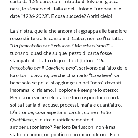
carta da 1,25 euro, con il ritratto di Silvio in giacca
nera, lo sfondo dell’Italia e dell’Unione Europea, e le
Meta
date
“1936-2023”
. E cosa succede? Apriti cielo!
Accedi
La sinistra, quella che ancora si aggrappa alle bandiere
Feed dei contenuti
rosse stinte e alle canzoni di Gaber, non ce l’ha fatta.
Feed dei commenti
“Un francobollo per Berlusconi? Ma scherziamo?”
–
WordPress.org
tuonano, quasi che su quel pezzo di carta fosse
stampato il ritratto di qualche dittatore.
“Un
francobollo per il Cavaliere nero”
, scrivono dall’alto delle
loro torri d’avorio, perché chiamarlo “Cavaliere” va
bene solo se poi ci si aggiunge un bel “nero” davanti.
Insomma, ci risiamo. Il copione è sempre lo stesso:
Berlusconi viene celebrato e loro rispondono con la
solita litania di accuse, processi, mafia e quant’altro.
D’altronde, cosa aspettarsi da chi, come il
Fatto
Quotidiano
, si nutre quotidianamente di
antiberlusconismo? Per loro Berlusconi non è mai
stato un uomo, un politico o un imprenditore. È un