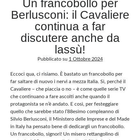
Un francobollo per
Berlusconi: il Cavaliere
Archivio
continua a far
Archivi
discutere anche da
lassù!
Categorie
Pubblicato su
1 Ottobre 2024
Categorie
Eccoci qua, ci risiamo. È bastato un francobollo per
far saltare di nuovo i nervi a mezza Italia. Sì, perché il
Cavaliere – che piaccia o no – è come quelle serie TV
Questo blog non rappresenta una testata giornalistica, in quanto viene aggiornato
senza alcuna periodicità. Non può pertanto considerarsi un prodotto editoriale ai
che continuano a fare ascolti anche quando il
sensi della legge n· 62 del 7.03.2001. L’autore non è responsabile di quanto
pubblicato dai lettori nei commenti ai vari post. Saranno comunque cancellati quelli
protagonista se n’è andato. E così, per festeggiare
ritenuti offensivi o lesivi dell’immagine o dell’onorabilità di terzi, di genere spam,
razzisti o che contengano dati personali non conformi al rispetto delle norme sulla
quello che sarebbe stato l’88esimo compleanno di
privacy. Alcune immagini inserite in questo blog sono tratte da Internet e, pertanto,
Silvio Berlusconi, il Ministero delle Imprese e del Made
considerate di pubblico dominio. Qualora la loro pubblicazione violasse eventuali
diritti d’autore, vi invito a comunicarlo via e-mail a info[at]dinovalle.it e saranno
in Italy ha pensato bene di dedicargli un francobollo.
immediatamente rimosse. L’autore del blog non è responsabile dei siti collegati
tramite link né del loro contenuto, che può essere soggetto a variazioni nel tempo.
Un francobollo, signori! Un misero rettangolino di