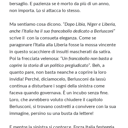
bersaglio. E pazienza se è morto da più di un anno,
non importa. Lo si attacca lo stesso.
Ma sentiamo cosa dicono.
“Dopo Libia, Niger e Liberia,
anche l’Italia ha il suo francobollo dedicato a Berlusconi”
scrive il con la consueta eleganza. Come se
paragonare l’Italia alla Liberia fosse la mossa vincente
in questo scacchiere di insulti mascherati da satira.
Poi la frecciata velenosa:
“Un francobollo non basta a
coprire la storia di un politico pregiudicato”
. Beh, a
quanto pare, non basta neanche a coprire la loro
invidia! Perché, diciamocelo, Berlusconi da lassù
continua a disturbare i sogni della sinistra come
faceva quando governava. È un incubo senza fine.
Loro, che avrebbero voluto chiudere il capitolo
Berlusconi, si trovano costretti a convivere con la sua
immagine, persino su una busta da lettere!
E mentre la sinistra si contorce, Forza Italia festeggia.