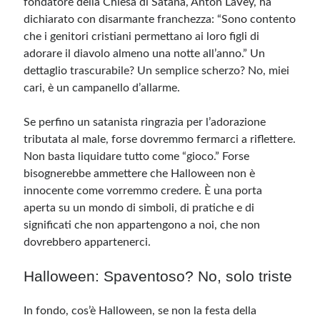
fondatore della Chiesa di Satana, Anton LaVey, ha
dichiarato con disarmante franchezza: “Sono contento
che i genitori cristiani permettano ai loro figli di
adorare il diavolo almeno una notte all’anno.” Un
dettaglio trascurabile? Un semplice scherzo? No, miei
cari, è un campanello d’allarme.
Se perfino un satanista ringrazia per l’adorazione
tributata al male, forse dovremmo fermarci a riflettere.
Non basta liquidare tutto come “gioco.” Forse
bisognerebbe ammettere che Halloween non è
innocente come vorremmo credere. È una porta
aperta su un mondo di simboli, di pratiche e di
significati che non appartengono a noi, che non
dovrebbero appartenerci.
Halloween: Spaventoso? No, solo triste
In fondo, cos’è Halloween, se non la festa della