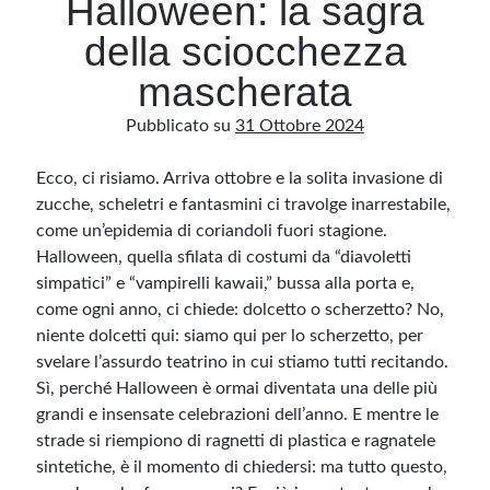
Halloween: la sagra
della sciocchezza
Archivio
mascherata
Archivi
Pubblicato su
31 Ottobre 2024
Ecco, ci risiamo. Arriva ottobre e la solita invasione di
Categorie
zucche, scheletri e fantasmini ci travolge inarrestabile,
Categorie
come un’epidemia di coriandoli fuori stagione.
Halloween, quella sfilata di costumi da “diavoletti
simpatici” e “vampirelli kawaii,” bussa alla porta e,
come ogni anno, ci chiede: dolcetto o scherzetto? No,
Questo blog non rappresenta una testata giornalistica, in quanto viene aggiornato
senza alcuna periodicità. Non può pertanto considerarsi un prodotto editoriale ai
niente dolcetti qui: siamo qui per lo scherzetto, per
sensi della legge n· 62 del 7.03.2001. L’autore non è responsabile di quanto
pubblicato dai lettori nei commenti ai vari post. Saranno comunque cancellati quelli
svelare l’assurdo teatrino in cui stiamo tutti recitando.
ritenuti offensivi o lesivi dell’immagine o dell’onorabilità di terzi, di genere spam,
Sì, perché Halloween è ormai diventata una delle più
razzisti o che contengano dati personali non conformi al rispetto delle norme sulla
privacy. Alcune immagini inserite in questo blog sono tratte da Internet e, pertanto,
grandi e insensate celebrazioni dell’anno. E mentre le
considerate di pubblico dominio. Qualora la loro pubblicazione violasse eventuali
diritti d’autore, vi invito a comunicarlo via e-mail a info[at]dinovalle.it e saranno
strade si riempiono di ragnetti di plastica e ragnatele
immediatamente rimosse. L’autore del blog non è responsabile dei siti collegati
tramite link né del loro contenuto, che può essere soggetto a variazioni nel tempo.
sintetiche, è il momento di chiedersi: ma tutto questo,