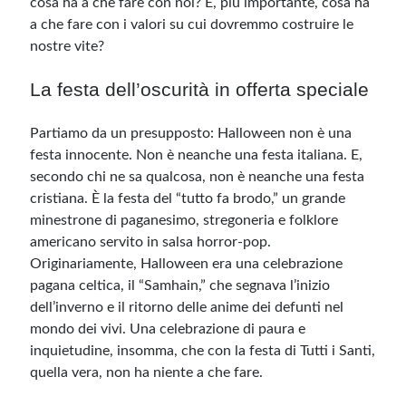
cosa ha a che fare con noi? E, più importante, cosa ha
a che fare con i valori su cui dovremmo costruire le
nostre vite?
Meta
Accedi
La festa dell’oscurità in offerta speciale
Feed dei contenuti
Feed dei commenti
Partiamo da un presupposto: Halloween non è una
WordPress.org
festa innocente. Non è neanche una festa italiana. E,
secondo chi ne sa qualcosa, non è neanche una festa
cristiana. È la festa del “tutto fa brodo,” un grande
minestrone di paganesimo, stregoneria e folklore
americano servito in salsa horror-pop.
Originariamente, Halloween era una celebrazione
pagana celtica, il “Samhain,” che segnava l’inizio
dell’inverno e il ritorno delle anime dei defunti nel
mondo dei vivi. Una celebrazione di paura e
inquietudine, insomma, che con la festa di Tutti i Santi,
quella vera, non ha niente a che fare.