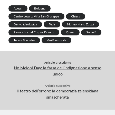
e
k
p
Agesci
Bologna
p
Centro gesuita Villa San Giuseppe
Chiesa
Deriva ideologica
Fede
Matteo Maria Zuppi
Parrocchia del Corpus Domini
Queer
Società
Teresa Forcades
Verità naturale
Articolo precedente
No Meloni Day: la farsa dell’indignazione a senso
unico
Articolo successivo
Il teatro dell’orrore: la democrazia zelenskiana
smascherata