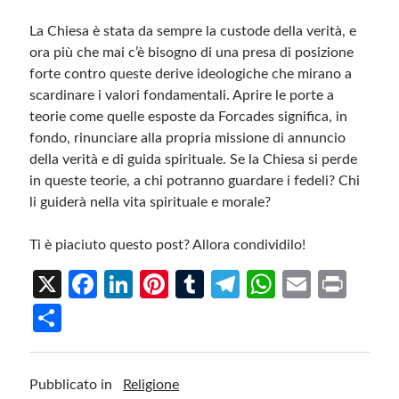
La Chiesa è stata da sempre la custode della verità, e
ora più che mai c’è bisogno di una presa di posizione
forte contro queste derive ideologiche che mirano a
scardinare i valori fondamentali. Aprire le porte a
teorie come quelle esposte da Forcades significa, in
fondo, rinunciare alla propria missione di annuncio
della verità e di guida spirituale. Se la Chiesa si perde
in queste teorie, a chi potranno guardare i fedeli? Chi
li guiderà nella vita spirituale e morale?
Ti è piaciuto questo post? Allora condividilo!
X
Fa
Li
Pi
T
Te
W
E
Pr
ce
n
nt
u
le
h
m
in
S
b
ke
er
m
gr
at
ail
t
h
o
dI
es
bl
a
s
ar
Pubblicato in
Religione
o
n
t
r
m
A