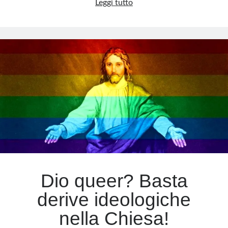
La
Leggi tutto
Sindone:
Meta
tra
mistero,
Accedi
fede
Feed dei contenuti
e
Feed dei commenti
attacchi
WordPress.org
mediatici
Dio queer? Basta
derive ideologiche
nella Chiesa!