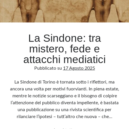
Archivio
Archivi
La Sindone: tra
mistero, fede e
Categorie
Categorie
attacchi mediatici
Pubblicato su
17 Agosto 2025
La Sindone di Torino è tornata sotto i riflettori, ma
Questo blog non rappresenta una testata giornalistica, in quanto viene aggiornato
senza alcuna periodicità. Non può pertanto considerarsi un prodotto editoriale ai
ancora una volta per motivi fuorvianti. In piena estate,
sensi della legge n· 62 del 7.03.2001. L’autore non è responsabile di quanto
pubblicato dai lettori nei commenti ai vari post. Saranno comunque cancellati quelli
mentre le notizie scarseggiano e il bisogno di colpire
ritenuti offensivi o lesivi dell’immagine o dell’onorabilità di terzi, di genere spam,
razzisti o che contengano dati personali non conformi al rispetto delle norme sulla
l’attenzione del pubblico diventa impellente, è bastata
privacy. Alcune immagini inserite in questo blog sono tratte da Internet e, pertanto,
considerate di pubblico dominio. Qualora la loro pubblicazione violasse eventuali
una pubblicazione su una rivista scientifica per
diritti d’autore, vi invito a comunicarlo via e-mail a info[at]dinovalle.it e saranno
rilanciare l’ipotesi – tutt’altro che nuova – che…
immediatamente rimosse. L’autore del blog non è responsabile dei siti collegati
tramite link né del loro contenuto, che può essere soggetto a variazioni nel tempo.