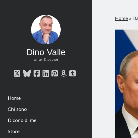
Home
»
Da
Dino Valle
writer & author
twitter
bluesky
facebook
linkedin
pinterest
amazon
tumblr
Home
Chi sono
Dicono di me
Store