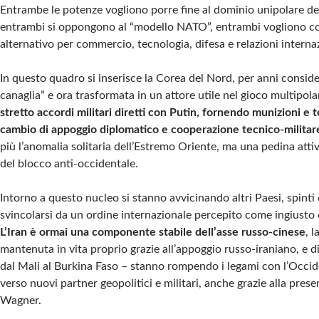
Entrambe le potenze vogliono porre fine al dominio unipolare degl
entrambi si oppongono al “modello NATO”, entrambi vogliono co
alternativo per commercio, tecnologia, difesa e relazioni internaz
In questo quadro si inserisce la Corea del Nord, per anni consid
canaglia” e ora trasformata in un attore utile nel gioco multipola
stretto accordi militari diretti con Putin, fornendo munizioni e
cambio di appoggio diplomatico e cooperazione tecnico-militar
più l’anomalia solitaria dell’Estremo Oriente, ma una pedina atti
del blocco anti-occidentale.
Intorno a questo nucleo si stanno avvicinando altri Paesi, spinti 
svincolarsi da un ordine internazionale percepito come ingiusto
L’Iran è ormai una componente stabile dell’asse russo-cinese
, l
mantenuta in vita proprio grazie all’appoggio russo-iraniano, e di
dal Mali al Burkina Faso – stanno rompendo i legami con l’Occid
verso nuovi partner geopolitici e militari, anche grazie alla pres
Wagner.