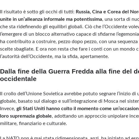
Il risultato è sotto gli occhi di tutti:
Russia, Cina e Corea del No
unite in un’alleanza informale ma potentissima
, una sorta di nu
che sta ridefinendo gli equilibri globali. Ciò che l’Occidente vole
l’emergere di un blocco alternativo capace di sfidarne l’egemonia
ha contribuito a costruire, pezzo dopo pezzo, con una sequenza
scelte sbagliate. E ora non resta che fare i conti con un mondo 
l’autorità dell’Occidente, ma la sfida, apertamente.
Dalla fine della Guerra Fredda alla fine del 
occidentale
Il crollo dell’Unione Sovietica avrebbe potuto segnare l’inizio di
globale, basato sul dialogo e sull’integrazione di Mosca nel siste
Invece,
gli Stati Uniti hanno colto il momento come un’occasion
loro supremazia globale
, adottando un approccio unipolare ince
militare, finanziario e culturale.
La NATO non è mai stata ridimensionata, anzi, ha iniziato ad es