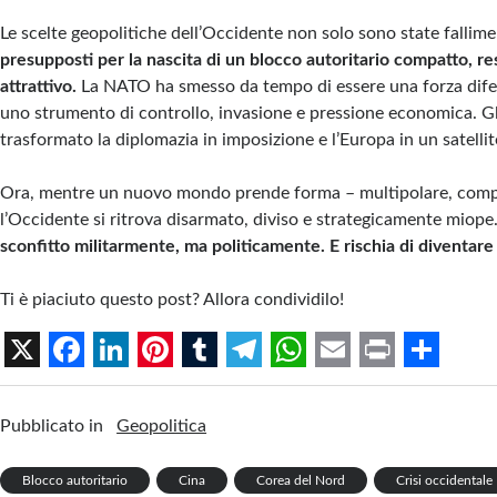
Le scelte geopolitiche dell’Occidente non solo sono state fallime
presupposti per la nascita di un blocco autoritario compatto, re
attrattivo.
La NATO ha smesso da tempo di essere una forza dife
uno strumento di controllo, invasione e pressione economica. Gl
trasformato la diplomazia in imposizione e l’Europa in un satelli
Ora, mentre un nuovo mondo prende forma – multipolare, compe
l’Occidente si ritrova disarmato, diviso e strategicamente miope
sconfitto militarmente, ma politicamente. E rischia di diventare 
Ti è piaciuto questo post? Allora condividilo!
X
F
L
P
T
T
W
E
P
S
a
i
i
u
e
h
m
r
h
Pubblicato in
Geopolitica
c
n
n
m
l
a
a
i
a
Blocco autoritario
e
k
t
Cina
b
e
Corea del Nord
t
i
n
Crisi occidentale
r