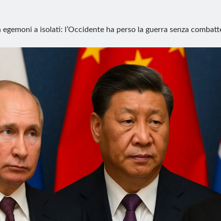
 egemoni a isolati: l’Occidente ha perso la guerra senza combatt