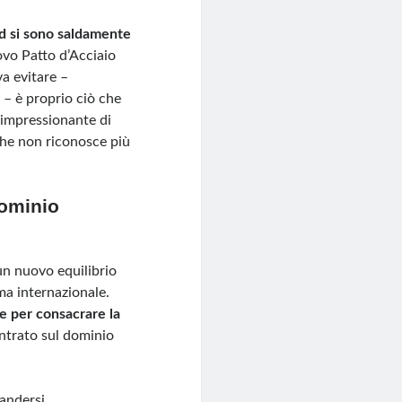
rd si sono saldamente
ovo Patto d’Acciaio
va evitare –
 – è proprio ciò che
 impressionante di
che non riconosce più
dominio
 un nuovo equilibrio
ma internazionale.
e per consacrare la
ntrato sul dominio
pandersi