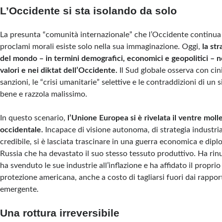
L’Occidente si sta isolando da solo
La presunta “comunità internazionale” che l’Occidente continua 
proclami morali esiste solo nella sua immaginazione. Oggi,
la st
del mondo – in termini demografici, economici e geopolitici – n
valori e nei diktat dell’Occidente.
Il Sud globale osserva con cin
sanzioni, le “crisi umanitarie” selettive e le contraddizioni di un
bene e razzola malissimo.
In questo scenario,
l’Unione Europea si è rivelata il ventre moll
occidentale.
Incapace di visione autonoma, di strategia industrial
credibile, si è lasciata trascinare in una guerra economica e dipl
Russia che ha devastato il suo stesso tessuto produttivo. Ha rinu
ha svenduto le sue industrie all’inflazione e ha affidato il proprio
protezione americana, anche a costo di tagliarsi fuori dai rappor
emergente.
Una rottura irreversibile