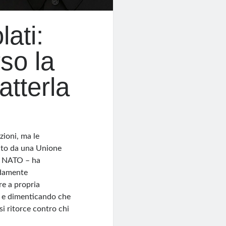
ati:
so la
tterla
zioni, ma le
nuto da una Unione
la NATO – ha
ndamente
e a propria
i e dimenticando che
i ritorce contro chi