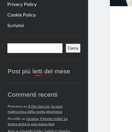
Privacy Policy
Cookie Policy
Scrivimi
Barra
Cerca
Cerca
laterale
Post più letti del mese
Commenti recenti
Frsncesca
su
A Dio Guccini, la voce
malinconica della nostra giovinezza
Piccirillo
su
Ucraina, il fronte crolla? La
guerra entra in una nuova fase
Anja
su
Quando l’odio “politico” diventa