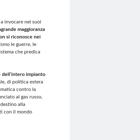
a invocare nei suoi
ragrande maggioranza
on si riconosce nei
ismo le guerre, le
 sistema che predica
e dell’intero impianto
e, di politica estera
omatica contro la
nciato al gas russo,
 destino alla
ti con il mondo