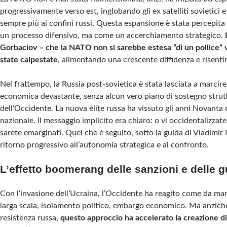
progressivamente verso est, inglobando gli ex satelliti sovietici 
sempre più ai confini russi. Questa espansione è stata percepi
un processo difensivo, ma come un accerchiamento strategico.
Gorbaciov – che la NATO non si sarebbe estesa “di un pollice” 
state calpestate
, alimentando una crescente diffidenza e risent
Nel frattempo, la Russia post-sovietica è stata lasciata a marcire
economica devastante, senza alcun vero piano di sostegno strut
dell’Occidente. La nuova élite russa ha vissuto gli anni Novanta
nazionale. Il messaggio implicito era chiaro: o vi occidentalizza
sarete emarginati. Quel che è seguito, sotto la guida di Vladimir 
ritorno progressivo all’autonomia strategica e al confronto.
L’effetto boomerang delle sanzioni e delle g
Con l’invasione dell’Ucraina, l’Occidente ha reagito come da man
larga scala, isolamento politico, embargo economico. Ma anziché
resistenza russa,
questo approccio ha accelerato la creazione d