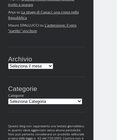
invito a sparare
Anja
su
La strage di Capaci: una crepa nella
Repubblica
Mauro SPALLUCCI
su
L’astensione: il vero
“partito” vincitore
Archivio
Archivi
Categorie
Categorie
Questo blog non rappresenta una testata giornalistica,
in quanto viene aggiornato senza alcuna periodicità.
Non può pertanto considerarsi un prodotto editoriale
ai sensi della legge n· 62 del 7.03.2001. L’autore non è