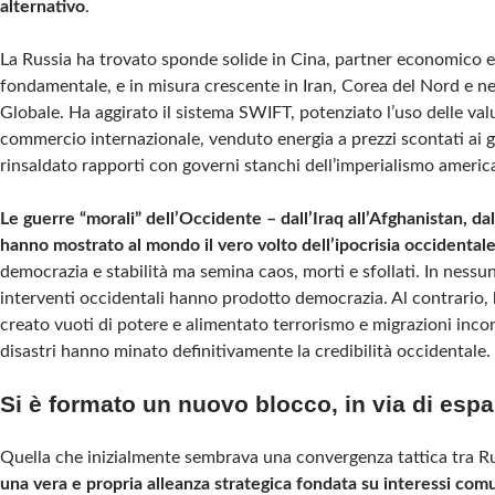
alternativo
.
La Russia ha trovato sponde solide in Cina, partner economico 
fondamentale, e in misura crescente in Iran, Corea del Nord e ne
Globale. Ha aggirato il sistema SWIFT, potenziato l’uso delle valu
commercio internazionale, venduto energia a prezzi scontati ai gi
rinsaldato rapporti con governi stanchi dell’imperialismo americ
Le guerre “morali” dell’Occidente – dall’Iraq all’Afghanistan, dalla
hanno mostrato al mondo il vero volto dell’ipocrisia occidental
democrazia e stabilità ma semina caos, morti e sfollati. In nessun
interventi occidentali hanno prodotto democrazia. Al contrario, 
creato vuoti di potere e alimentato terrorismo e migrazioni incon
disastri hanno minato definitivamente la credibilità occidentale.
Si è formato u
n nuovo blocco, in via di esp
Quella che inizialmente sembrava una convergenza tattica tra Ru
una vera e propria alleanza strategica fondata su interessi com