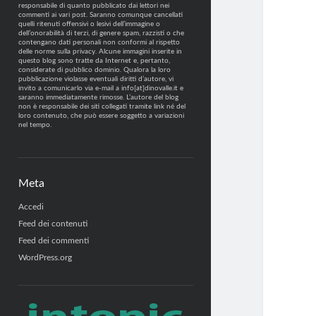
responsabile di quanto pubblicato dai lettori nei
commenti ai vari post. Saranno comunque cancellati
quelli ritenuti offensivi o lesivi dell’immagine o
dell’onorabilità di terzi, di genere spam, razzisti o che
contengano dati personali non conformi al rispetto
delle norme sulla privacy. Alcune immagini inserite in
questo blog sono tratte da Internet e, pertanto,
considerate di pubblico dominio. Qualora la loro
pubblicazione violasse eventuali diritti d’autore, vi
invito a comunicarlo via e-mail a info[at]dinovalle.it e
saranno immediatamente rimosse. L’autore del blog
non è responsabile dei siti collegati tramite link né del
loro contenuto, che può essere soggetto a variazioni
nel tempo.
Meta
Accedi
Feed dei contenuti
Feed dei commenti
WordPress.org