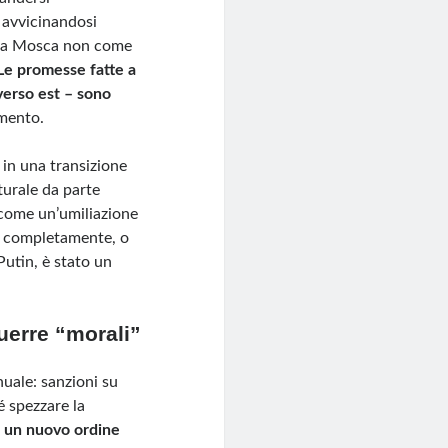
e avvicinandosi
ta a Mosca non come
Le promesse fatte a
verso est – sono
imento.
 in una transizione
turale da parte
 come un’umiliazione
te completamente, o
Putin, è stato un
uerre “morali”
uale: sanzioni su
 spezzare la
i un nuovo ordine