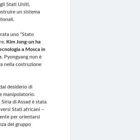
i Stati Uniti,
struire un sistema
ionali.
erata uno “Stato
re.
Kim Jong-un ha
 tecnologia a Mosca in
e.
Pyongyang non è
va nella costruzione
dal desiderio di
 e manipolatorio.
a Siria di Assad è stata
versi Stati africani –
ente per orientarsi
enza del gruppo