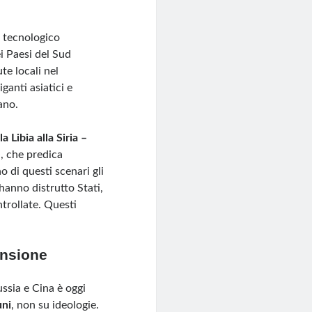
e tecnologico
i Paesi del Sud
te locali nel
ganti asiatici e
ano.
 Libia alla Siria –
e
, che predica
o di questi scenari gli
hanno distrutto Stati,
trollate. Questi
ansione
ssia e Cina è oggi
uni
, non su ideologie.