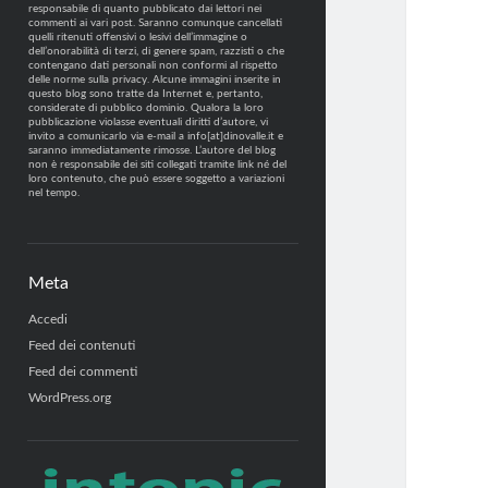
responsabile di quanto pubblicato dai lettori nei
commenti ai vari post. Saranno comunque cancellati
quelli ritenuti offensivi o lesivi dell’immagine o
dell’onorabilità di terzi, di genere spam, razzisti o che
contengano dati personali non conformi al rispetto
delle norme sulla privacy. Alcune immagini inserite in
questo blog sono tratte da Internet e, pertanto,
considerate di pubblico dominio. Qualora la loro
pubblicazione violasse eventuali diritti d’autore, vi
invito a comunicarlo via e-mail a info[at]dinovalle.it e
saranno immediatamente rimosse. L’autore del blog
non è responsabile dei siti collegati tramite link né del
loro contenuto, che può essere soggetto a variazioni
nel tempo.
Meta
Accedi
Feed dei contenuti
Feed dei commenti
WordPress.org