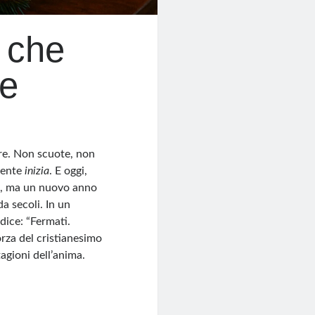
o che
re
ere. Non scuote, non
mente
inizia
. E oggi,
o, ma un nuovo anno
a secoli. In un
dice: “Fermati.
forza del cristianesimo
agioni dell’anima.