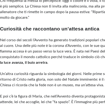
Chi frequenta la Messa lo percepisce: oggi il colore è il viola, il t
è più semplice. La Chiesa non ti invita alla malinconia, ma alla 
allenatore che ti rimette in campo dopo la pausa estiva: “Ripart
molto da giocare.”
Curiosità che raccontano un’attesa antica
Nel corso dei secoli l’Avvento ha generato tradizioni popolari c
al cuore. Una delle più note è la corona d’Avvento, con le sue qu
fiamma accesa è un passo verso la luce vera. È nata nei Paesi d
conquistato il mondo cattolico perché traduce in simbolo ciò che
la luce avanza, il buio arretra
.
Un’altra curiosità riguarda la simbologia dei giorni. Nelle prime s
ritorno di Cristo nella gloria, non solo del Natale imminente: è i
Chiesa ci ricorda che la fede non è un museo, ma un’attesa viva.
E poi c’è la figura di Maria, che nell’Avvento diventa protagonista
attende, lei che accoglie, lei che “fa spazio”. È l’immagine più per