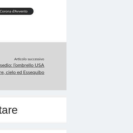
Corona d'Avvento
Articolo successivo
sedio: l’ombrello USA
re, cielo ed Essequibo
tare