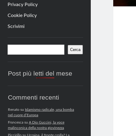
Privacy Policy
Cookie Policy
Scrivimi
Barra
Cerca
Cerca
laterale
Post più letti del mese
Commenti recenti
Renato
su
Islamismo radicale, una bomba
nel cuore d’Europa
Frsncesca
su
A Dio Guccini, la voce
malinconica della nostra giovinezza
Piccirillo
su
Ucraina, il fronte crolla? La