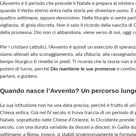
L’Avvento è il periodo che precede il Natale e prepara al mistero 
quando il Verbo eterno entra nella storia per diventare uomo. È
quattro settimane, eppure densissimo. Nelle liturgie si sente parla
vigilanza, di gioia discreta. Non è solo il ricordo della nascita di
della promessa: Dio non ci abbandona, viene verso di noi, oggi c
Per i cristiani cattolici, l’Avvento è quindi un esercizio di speranz
siamo allenati allo scoraggiamento, alla sfiducia, alla rassegnazi
tempo liturgico ti rimette in piedi. Ti ricorda che la storia non è i
potere di turno, perché
Dio mantiene le sue promesse
e continu
parlare, a guidare.
Quando nasce l’Avvento? Un percorso lungo
La sua istituzione non ha una data precisa, perché è frutto di un
Chiesa antica. Già nel IV secolo si trova traccia di un periodo di
Natale, soprattutto nelle Chiese d’Oriente. In Occidente prende 
secolo, con una durata variabile da diocesi a diocesi: in Gallia du
settimane; a Roma, invece, si stabilì progressivamente la formu