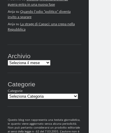
guerra entra in una nuova fase
Anja
su
Quando l’odio “politico” diventa
invito a sparare
Anja
su
La strage di Capaci: una crepa nella
Repubblica
Archivio
Archivi
Categorie
Categorie
Questo blog non rappresenta una testata giornalistica,
in quanto viene aggiornato senza alcuna periodicità.
Non può pertanto considerarsi un prodotto editoriale
ai sensi della legge n· 62 del 7.03.2001. L’autore non è