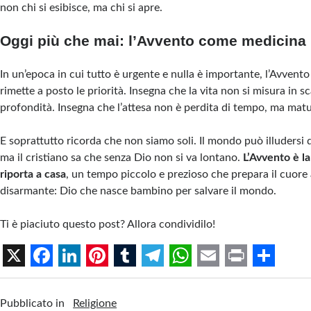
non chi si esibisce, ma chi si apre.
Oggi più che mai: l’Avvento come medicina
In un’epoca in cui tutto è urgente e nulla è importante, l’Avvento
rimette a posto le priorità. Insegna che la vita non si misura in 
profondità. Insegna che l’attesa non è perdita di tempo, ma mat
E soprattutto ricorda che non siamo soli. Il mondo può illudersi d
ma il cristiano sa che senza Dio non si va lontano.
L’Avvento è la
riporta a casa
, un tempo piccolo e prezioso che prepara il cuore 
disarmante: Dio che nasce bambino per salvare il mondo.
Ti è piaciuto questo post? Allora condividilo!
X
F
L
P
T
T
W
E
P
S
a
i
i
u
e
h
m
r
h
Pubblicato in
Religione