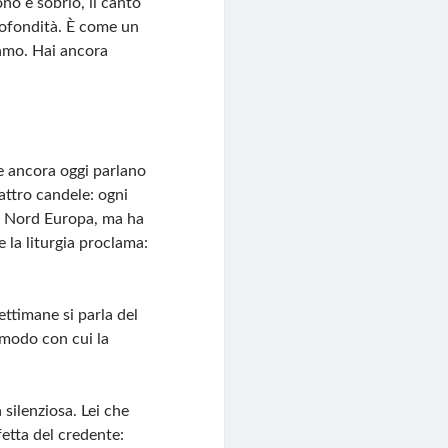
ono è sobrio, il canto
profondità. È come un
iamo. Hai ancora
he ancora oggi parlano
attro candele: ogni
el Nord Europa, ma ha
 la liturgia proclama:
ettimane si parla del
l modo con cui la
 silenziosa. Lei che
fetta del credente: