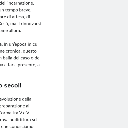
dell’Incarnazione,
 un tempo breve,
re di attesa, di
 Gesù, ma il rinnovarsi
ome allora.
a. In un’epoca in cui
one cronica, questo
n balia del caso o del
a a farsi presente, a
 secoli
’evoluzione della
 preparazione al
forma tra V e VI
rava addirittura sei
la che conosciamo