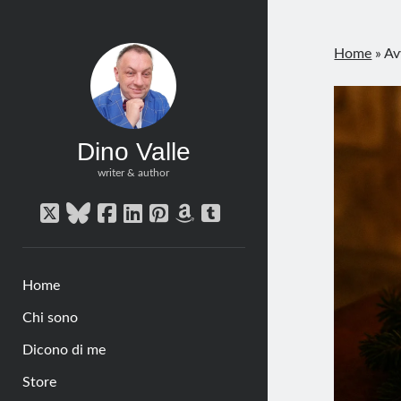
Home
»
Av
Dino Valle
writer & author
twitter
bluesky
facebook
linkedin
pinterest
amazon
tumblr
Home
Chi sono
Dicono di me
Store