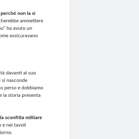
perché non la si
icherebbe ammettere
timo” ha avuto un
 come assicuravano
ità davanti al suo
ui si nasconde
amo perso e dobbiamo
 la storia presenta
la sconfitta militare
 e nei tavoli
iorno.