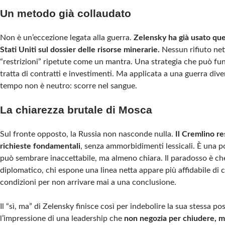
Un metodo già collaudato
Non è un’eccezione legata alla guerra.
Zelensky ha già usato ques
Stati Uniti sul dossier delle risorse minerarie.
Nessun rifiuto netto
“restrizioni” ripetute come un mantra. Una strategia che può fu
tratta di contratti e investimenti. Ma applicata a una guerra dive
tempo non è neutro: scorre nel sangue.
La chiarezza brutale di Mosca
Sul fronte opposto, la Russia non nasconde nulla.
Il Cremlino re
richieste fondamentali
, senza ammorbidimenti lessicali. È una p
può sembrare inaccettabile, ma almeno chiara. Il paradosso è ch
diplomatico, chi espone una linea netta appare più affidabile di c
condizioni per non arrivare mai a una conclusione.
Il “sì, ma” di Zelensky finisce così per indebolire la sua stessa p
l’impressione di una leadership che
non negozia per chiudere, 