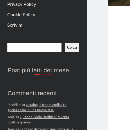
Privacy Policy
Cookie Policy
Scrivimi
Barra
Cerca
Cerca
laterale
Post più letti del mese
Commenti recenti
Piccirillo
su
Ucraina, il fronte crolla? La
guerra entra in una nuova fase
Anja
su
Quando l’odio “politico” diventa
invito a sparare
Anja
su
La strage di Capaci: una crepa nella