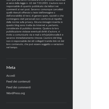
Non può pertanto considerarsi un prodotto editoriale
ai sensi della legge n· 62 del 7.03.2001. L’autore non è
responsabile di quanto pubblicato dai lettori nei
commenti ai vari post. Saranno comunque cancellati
quelli ritenuti offensivi o lesivi dell’immagine o
dell’onorabilità di terzi, di genere spam, razzisti o che
contengano dati personali non conformi al rispetto
delle norme sulla privacy. Alcune immagini inserite in
questo blog sono tratte da Internet e, pertanto,
considerate di pubblico dominio. Qualora la loro
pubblicazione violasse eventuali diritti d’autore, vi
invito a comunicarlo via e-mail a info[at]dinovalle.it e
saranno immediatamente rimosse. L’autore del blog
non è responsabile dei siti collegati tramite link né del
loro contenuto, che può essere soggetto a variazioni
nel tempo.
Meta
Accedi
Feed dei contenuti
Feed dei commenti
WordPress.org