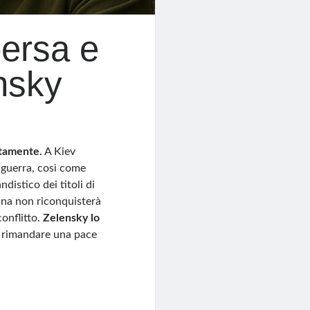
persa e
ensky
rtamente.
A Kiev
 guerra, così come
istico dei titoli di
aina non riconquisterà
conflitto.
Zelensky lo
a rimandare una pace