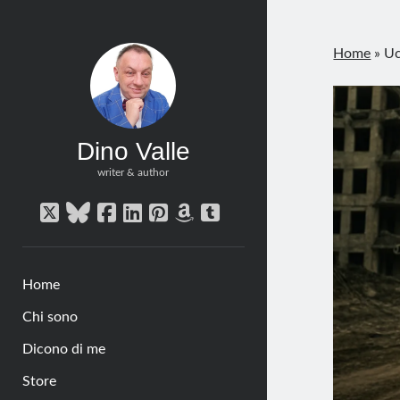
Home
»
Uc
Dino Valle
writer & author
twitter
bluesky
facebook
linkedin
pinterest
amazon
tumblr
Home
Chi sono
Dicono di me
Store