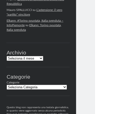
Repubblica
Mauro SPALLUCCI
su
L’astensione: il vero
“partito” vincitore
Elkann: #Torino svuotata, Italia svenduta –
InfoPiemonte
su
Elkann: Torino svuotata,
Italia svenduta
Archivio
Archivi
Categorie
Categorie
Questo blog non rappresenta una testata giornalistica,
in quanto viene aggiornato senza alcuna periodicità.