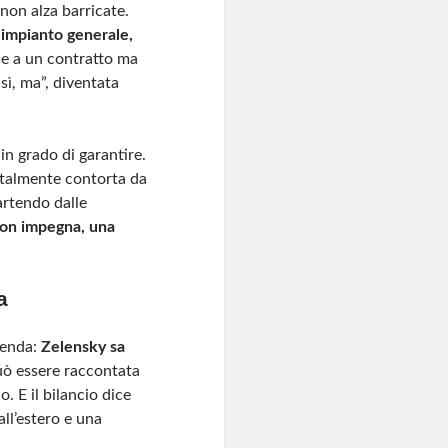
non alza barricate.
l’impianto generale,
ce a un contratto ma
“sì, ma”, diventata
in grado di garantire.
o talmente contorta da
partendo dalle
on impegna, una
a
icenda:
Zelensky sa
uò essere raccontata
o. E il bilancio dice
all’estero e una