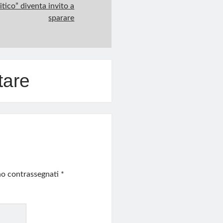
tico” diventa invito a
sparare
tare
ono contrassegnati
*