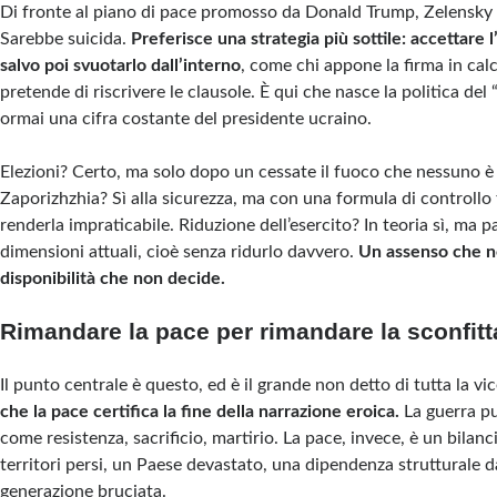
Di fronte al piano di pace promosso da Donald Trump, Zelensky 
Sarebbe suicida.
Preferisce una strategia più sottile: accettare 
salvo poi svuotarlo dall’interno
, come chi appone la firma in cal
pretende di riscrivere le clausole. È qui che nasce la politica del 
ormai una cifra costante del presidente ucraino.
Elezioni? Certo, ma solo dopo un cessate il fuoco che nessuno è 
Zaporizhzhia? Sì alla sicurezza, ma con una formula di controll
renderla impraticabile. Riduzione dell’esercito? In teoria sì, ma 
dimensioni attuali, cioè senza ridurlo davvero.
Un assenso che n
disponibilità che non decide.
Rimandare la pace per rimandare la sconfitt
Il punto centrale è questo, ed è il grande non detto di tutta la v
che la pace certifica la fine della narrazione eroica.
La guerra p
come resistenza, sacrificio, martirio. La pace, invece, è un bilanci
territori persi, un Paese devastato, una dipendenza strutturale d
generazione bruciata.