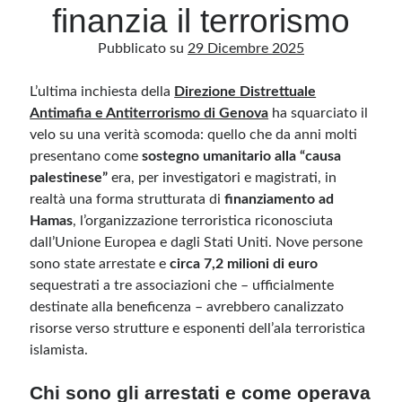
finanzia il terrorismo
Pubblicato su
29 Dicembre 2025
Archivio
Archivi
L’ultima inchiesta della
Direzione Distrettuale
Antimafia e Antiterrorismo di Genova
ha squarciato il
velo su una verità scomoda: quello che da anni molti
Categorie
presentano come
sostegno umanitario alla “causa
Categorie
palestinese”
era, per investigatori e magistrati, in
realtà una forma strutturata di
finanziamento ad
Hamas
, l’organizzazione terroristica riconosciuta
dall’Unione Europea e dagli Stati Uniti. Nove persone
Questo blog non rappresenta una testata giornalistica, in quanto viene aggiornato
sono state arrestate e
circa 7,2 milioni di euro
senza alcuna periodicità. Non può pertanto considerarsi un prodotto editoriale ai
sensi della legge n· 62 del 7.03.2001. L’autore non è responsabile di quanto
sequestrati a tre associazioni che – ufficialmente
pubblicato dai lettori nei commenti ai vari post. Saranno comunque cancellati quelli
destinate alla beneficenza – avrebbero canalizzato
ritenuti offensivi o lesivi dell’immagine o dell’onorabilità di terzi, di genere spam,
razzisti o che contengano dati personali non conformi al rispetto delle norme sulla
risorse verso strutture e esponenti dell’ala terroristica
privacy. Alcune immagini inserite in questo blog sono tratte da Internet e, pertanto,
considerate di pubblico dominio. Qualora la loro pubblicazione violasse eventuali
islamista.
diritti d’autore, vi invito a comunicarlo via e-mail a info[at]dinovalle.it e saranno
immediatamente rimosse. L’autore del blog non è responsabile dei siti collegati
tramite link né del loro contenuto, che può essere soggetto a variazioni nel tempo.
Chi sono gli arrestati e come operava