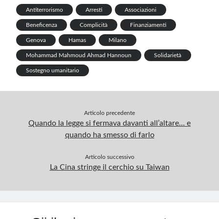
k
p
Antiterrorismo
Arresti
Associazioni
p
Beneficenza
Complicità
Finanziamenti
Genova
Hamas
Milano
Mohammad Mahmoud Ahmad Hannoun
Solidarietà
Sostegno umanitario
Articolo precedente
Quando la legge si fermava davanti all’altare… e
quando ha smesso di farlo
Articolo successivo
La Cina stringe il cerchio su Taiwan