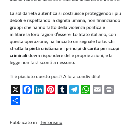
La solidarietà autentica si costruisce proteggendo i più
deboli e rispettando la dignità umana, non finanziando
gruppi che hanno fatto della violenza politica e
militare la loro ragion d’essere. Lo Stato italiano, con
questa operazione, ha lanciato un segnale forte:
chi
sfrutta la pietà cristiana e i principi di carità per scopi
criminali
dovrà rispondere delle proprie azioni, e la
legge non farà sconti a nessuno.
Ti è piaciuto questo post? Allora condividilo!
X
Fa
Li
Pi
T
Te
W
E
Pr
ce
n
nt
u
le
h
m
in
S
b
ke
er
m
gr
at
ail
t
h
o
dI
es
bl
a
s
ar
Pubblicato in
Terrorismo
o
n
t
r
m
A
e