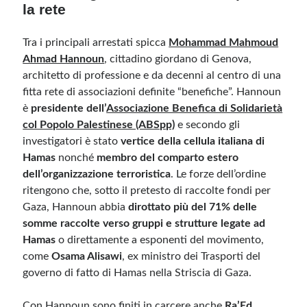
la rete
Meta
Tra i principali arrestati spicca
Mohammad Mahmoud
Ahmad Hannoun
, cittadino giordano di Genova,
Accedi
architetto di professione e da decenni al centro di una
Feed dei contenuti
fitta rete di associazioni definite “benefiche”. Hannoun
Feed dei commenti
è
presidente dell’
Associazione Benefica di Solidarietà
WordPress.org
col Popolo Palestinese (ABSpp)
e secondo gli
investigatori è stato
vertice della cellula italiana di
Hamas
nonché
membro del comparto estero
dell’organizzazione terroristica
. Le forze dell’ordine
ritengono che, sotto il pretesto di raccolte fondi per
Gaza, Hannoun abbia
dirottato più del 71% delle
somme raccolte verso gruppi e strutture legate ad
Hamas
o direttamente a esponenti del movimento,
come
Osama Alisawi
, ex ministro dei Trasporti del
governo di fatto di Hamas nella Striscia di Gaza.
Con Hannoun sono finiti in carcere anche
Ra’Ed