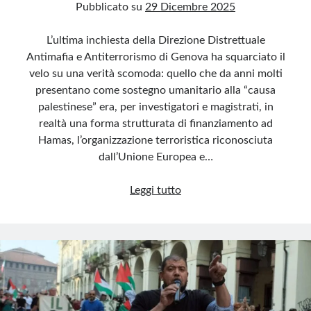
Pubblicato su
29 Dicembre 2025
L’ultima inchiesta della Direzione Distrettuale
Antimafia e Antiterrorismo di Genova ha squarciato il
velo su una verità scomoda: quello che da anni molti
presentano come sostegno umanitario alla “causa
palestinese” era, per investigatori e magistrati, in
realtà una forma strutturata di finanziamento ad
Hamas, l’organizzazione terroristica riconosciuta
dall’Unione Europea e…
La
Leggi tutto
solidarietà
che
finanzia
il
terrorismo