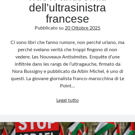
dell’ultrasinistra
francese
Pubblicato su
20 Ottobre 2025
Ci sono libri che fanno rumore, non perché urlano, ma
perché svelano verità che troppi fingono di non
vedere. Les Nouveaux Antisémites. Enquête d’une
infiltrée dans les rangs de l’ultragauche, firmato da
Nora Bussigny e pubblicato da Albin Michel, è uno di
questi. La giovane giornalista franco-marocchina di Le
Point…
Nora
Leggi tutto
Bussigny
e
i
nuovi