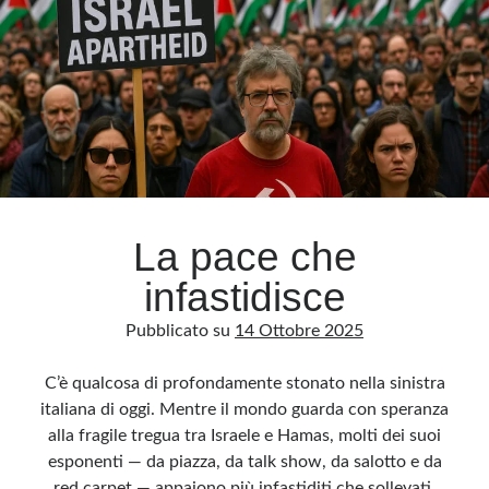
antisemiti
dell’ultrasinistra
francese
La pace che
infastidisce
Pubblicato su
14 Ottobre 2025
C’è qualcosa di profondamente stonato nella sinistra
italiana di oggi. Mentre il mondo guarda con speranza
alla fragile tregua tra Israele e Hamas, molti dei suoi
esponenti — da piazza, da talk show, da salotto e da
red carpet — appaiono più infastiditi che sollevati.