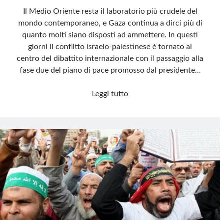
Il Medio Oriente resta il laboratorio più crudele del
mondo contemporaneo, e Gaza continua a dirci più di
quanto molti siano disposti ad ammettere. In questi
giorni il conflitto israelo-palestinese è tornato al
centro del dibattito internazionale con il passaggio alla
fase due del piano di pace promosso dal presidente…
Gaza,
Leggi tutto
la
guerra
nelle
città
e
il
futuro
dei
conflitti