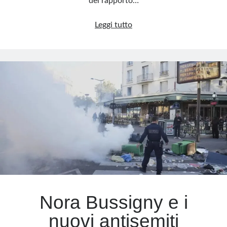
del rapporto…
L’imam
Leggi tutto
di
Torino
e
la
lunga
ombra
del
7
ottobre
Nora Bussigny e i
nuovi antisemiti