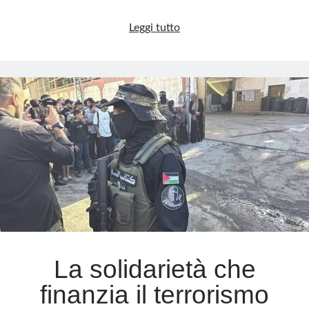
La
Leggi tutto
Francia
che
chiude
gli
occhi:
la
sinistra
e
l’islamismo,
un
cortocircuito
pericoloso
La solidarietà che
finanzia il terrorismo