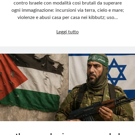
contro Israele con modalità così brutali da superare
ogni immaginazione: incursioni via terra, cielo e mare;
violenze e abusi casa per casa nei kibbutz; uso…
Un
Leggi tutto
orrore
da
non
dimenticare:
la
strage
del
7
ottobre
e
l’apologia
che
la
offende