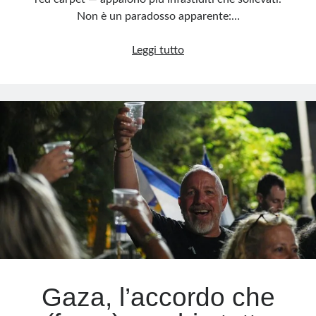
Non è un paradosso apparente:…
La
Leggi tutto
pace
che
infastidisce
Gaza, l’accordo che