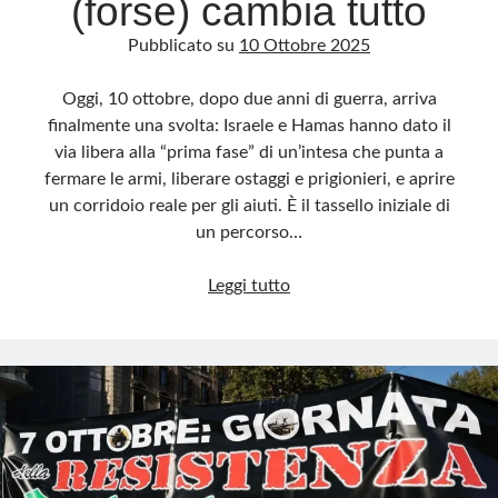
(forse) cambia tutto
Pubblicato su
10 Ottobre 2025
Oggi, 10 ottobre, dopo due anni di guerra, arriva
finalmente una svolta: Israele e Hamas hanno dato il
via libera alla “prima fase” di un’intesa che punta a
fermare le armi, liberare ostaggi e prigionieri, e aprire
un corridoio reale per gli aiuti. È il tassello iniziale di
un percorso…
Gaza,
Leggi tutto
l’accordo
che
(forse)
cambia
tutto