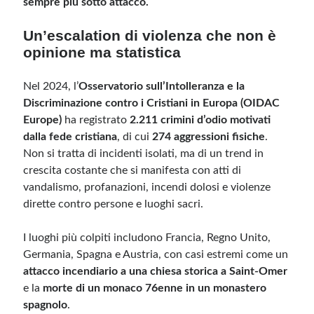
sempre più sotto attacco.
Un’escalation di violenza che non è
Meta
opinione ma statistica
Accedi
Feed dei contenuti
Nel 2024, l’
Osservatorio sull’Intolleranza e la
Feed dei commenti
Discriminazione contro i Cristiani in Europa (OIDAC
WordPress.org
Europe)
ha registrato
2.211 crimini d’odio motivati
dalla fede cristiana
, di cui
274 aggressioni fisiche
.
Non si tratta di incidenti isolati, ma di un trend in
crescita costante che si manifesta con atti di
vandalismo, profanazioni, incendi dolosi e violenze
dirette contro persone e luoghi sacri.
I luoghi più colpiti includono Francia, Regno Unito,
Germania, Spagna e Austria, con casi estremi come un
attacco incendiario a una chiesa storica a Saint-Omer
e la
morte di un monaco 76enne in un monastero
spagnolo
.