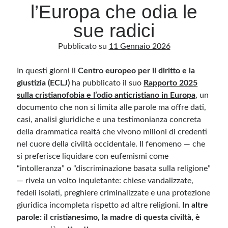
l’Europa che odia le
sue radici
Archivio
Pubblicato su
11 Gennaio 2026
Archivi
In questi giorni il
Centro europeo per il diritto e la
giustizia (ECLJ)
Categorie
ha pubblicato il suo
Rapporto 2025
sulla cristianofobia e l’odio anticristiano in Europa
, un
Categorie
documento che non si limita alle parole ma offre dati,
casi, analisi giuridiche e una testimonianza concreta
della drammatica realtà che vivono milioni di credenti
nel cuore della civiltà occidentale. Il fenomeno — che
Questo blog non rappresenta una testata giornalistica, in quanto viene aggiornato
senza alcuna periodicità. Non può pertanto considerarsi un prodotto editoriale ai
si preferisce liquidare con eufemismi come
sensi della legge n· 62 del 7.03.2001. L’autore non è responsabile di quanto
pubblicato dai lettori nei commenti ai vari post. Saranno comunque cancellati quelli
“intolleranza” o “discriminazione basata sulla religione”
ritenuti offensivi o lesivi dell’immagine o dell’onorabilità di terzi, di genere spam,
— rivela un volto inquietante: chiese vandalizzate,
razzisti o che contengano dati personali non conformi al rispetto delle norme sulla
privacy. Alcune immagini inserite in questo blog sono tratte da Internet e, pertanto,
fedeli isolati, preghiere criminalizzate e una protezione
considerate di pubblico dominio. Qualora la loro pubblicazione violasse eventuali
diritti d’autore, vi invito a comunicarlo via e-mail a info[at]dinovalle.it e saranno
giuridica incompleta rispetto ad altre religioni.
In altre
immediatamente rimosse. L’autore del blog non è responsabile dei siti collegati
tramite link né del loro contenuto, che può essere soggetto a variazioni nel tempo.
parole: il cristianesimo, la madre di questa civiltà, è