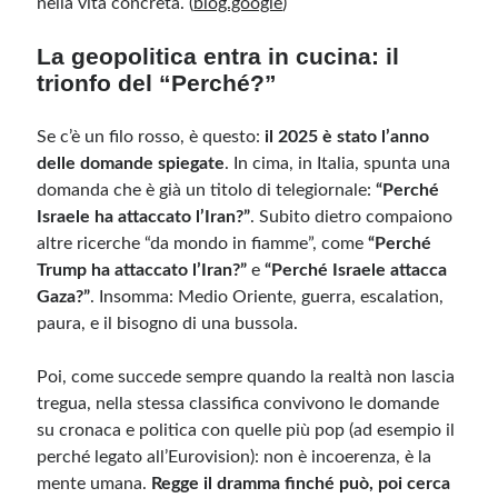
nella vita concreta. (
blog.google
)
La geopolitica entra in cucina: il
Meta
trionfo del “Perché?”
Accedi
Feed dei contenuti
Se c’è un filo rosso, è questo:
il 2025 è stato l’anno
Feed dei commenti
delle domande spiegate
. In cima, in Italia, spunta una
WordPress.org
domanda che è già un titolo di telegiornale:
“Perché
Israele ha attaccato l’Iran?”
. Subito dietro compaiono
altre ricerche “da mondo in fiamme”, come
“Perché
Trump ha attaccato l’Iran?”
e
“Perché Israele attacca
Gaza?”
. Insomma: Medio Oriente, guerra, escalation,
paura, e il bisogno di una bussola.
Poi, come succede sempre quando la realtà non lascia
tregua, nella stessa classifica convivono le domande
su cronaca e politica con quelle più pop (ad esempio il
perché legato all’Eurovision): non è incoerenza, è la
mente umana.
Regge il dramma finché può, poi cerca