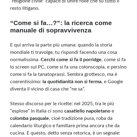
“religione civile” capace di unire folle che su tutto il
resto litigano.
“Come si fa…?”: la ricerca come
manuale di sopravvivenza
E qui arriva la parte più umana: quando la storia
mondiale ti travolge, tu rispondi facendo una cosa
normalissima.
Cerchi come si fa il porridge
, come si fa
lo screen sul PC, come si fa una colonscopia, e persino
come si fa la tanatoprassi. Sembra grottesco, ma è
coerentissimo:
la quotidianità non si ferma
, e Google
diventa il vicino di casa che “ne sa”.
Stesso discorso per le ricette: nel 2025, tra le più
“esplose” in Italia ci sono
casatiello napoletano
e
colomba pasquale
, cioè tradizione pura, roba da
calendario liturgico e familiare prima ancora che da
cucina. E questo, detto senza retorica, è un segnale: