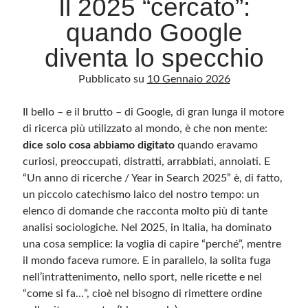
Il 2025 “cercato”:
quando Google
Archivio
diventa lo specchio
Archivi
Pubblicato su
10 Gennaio 2026
Il bello – e il brutto – di Google, di gran lunga il motore
Categorie
di ricerca più utilizzato al mondo, è che non mente:
Categorie
dice solo cosa abbiamo digitato
quando eravamo
curiosi, preoccupati, distratti, arrabbiati, annoiati. E
“Un anno di ricerche / Year in Search 2025” è, di fatto,
un piccolo catechismo laico del nostro tempo: un
Questo blog non rappresenta una testata giornalistica, in quanto viene aggiornato
senza alcuna periodicità. Non può pertanto considerarsi un prodotto editoriale ai
elenco di domande che racconta molto più di tante
sensi della legge n· 62 del 7.03.2001. L’autore non è responsabile di quanto
pubblicato dai lettori nei commenti ai vari post. Saranno comunque cancellati quelli
analisi sociologiche. Nel 2025, in Italia, ha dominato
ritenuti offensivi o lesivi dell’immagine o dell’onorabilità di terzi, di genere spam,
una cosa semplice: la voglia di capire “perché”, mentre
razzisti o che contengano dati personali non conformi al rispetto delle norme sulla
privacy. Alcune immagini inserite in questo blog sono tratte da Internet e, pertanto,
il mondo faceva rumore. E in parallelo, la solita fuga
considerate di pubblico dominio. Qualora la loro pubblicazione violasse eventuali
diritti d’autore, vi invito a comunicarlo via e-mail a info[at]dinovalle.it e saranno
nell’intrattenimento, nello sport, nelle ricette e nel
immediatamente rimosse. L’autore del blog non è responsabile dei siti collegati
tramite link né del loro contenuto, che può essere soggetto a variazioni nel tempo.
“come si fa…”, cioè nel bisogno di rimettere ordine