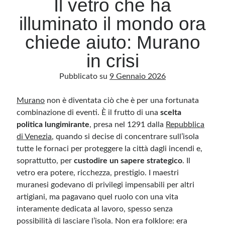
Il vetro che ha
illuminato il mondo ora
Archivio
chiede aiuto: Murano
Archivi
in crisi
Pubblicato su
9 Gennaio 2026
Categorie
Categorie
Murano
non è diventata ciò che è per una fortunata
combinazione di eventi. È il frutto di una
scelta
politica lungimirante
, presa nel 1291 dalla
Repubblica
di Venezia
, quando si decise di concentrare sull’isola
Questo blog non rappresenta una testata giornalistica, in quanto viene aggiornato
tutte le fornaci per proteggere la città dagli incendi e,
senza alcuna periodicità. Non può pertanto considerarsi un prodotto editoriale ai
sensi della legge n· 62 del 7.03.2001. L’autore non è responsabile di quanto
soprattutto, per
custodire un sapere strategico
. Il
pubblicato dai lettori nei commenti ai vari post. Saranno comunque cancellati quelli
ritenuti offensivi o lesivi dell’immagine o dell’onorabilità di terzi, di genere spam,
vetro era potere, ricchezza, prestigio. I maestri
razzisti o che contengano dati personali non conformi al rispetto delle norme sulla
muranesi godevano di privilegi impensabili per altri
privacy. Alcune immagini inserite in questo blog sono tratte da Internet e, pertanto,
considerate di pubblico dominio. Qualora la loro pubblicazione violasse eventuali
artigiani, ma pagavano quel ruolo con una vita
diritti d’autore, vi invito a comunicarlo via e-mail a info[at]dinovalle.it e saranno
immediatamente rimosse. L’autore del blog non è responsabile dei siti collegati
interamente dedicata al lavoro, spesso senza
tramite link né del loro contenuto, che può essere soggetto a variazioni nel tempo.
possibilità di lasciare l’isola. Non era folklore: era