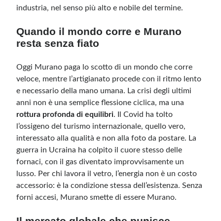
industria, nel senso più alto e nobile del termine.
Meta
Quando il mondo corre e Murano
resta senza fiato
Accedi
Feed dei contenuti
Feed dei commenti
Oggi Murano paga lo scotto di un mondo che corre
WordPress.org
veloce, mentre l’artigianato procede con il ritmo lento
e necessario della mano umana. La crisi degli ultimi
anni non è una semplice flessione ciclica, ma una
rottura profonda di equilibri
. Il Covid ha tolto
l’ossigeno del turismo internazionale, quello vero,
interessato alla qualità e non alla foto da postare. La
guerra in Ucraina ha colpito il cuore stesso delle
fornaci, con il gas diventato improvvisamente un
lusso. Per chi lavora il vetro, l’energia non è un costo
accessorio: è la condizione stessa dell’esistenza. Senza
forni accesi, Murano smette di essere Murano.
Il mercato globale che punisce