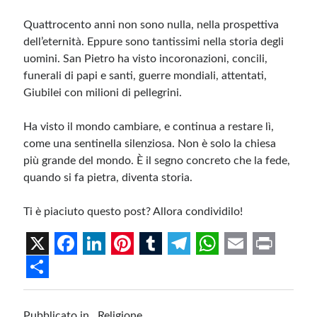
Quattrocento anni non sono nulla, nella prospettiva
dell’eternità. Eppure sono tantissimi nella storia degli
uomini. San Pietro ha visto incoronazioni, concili,
funerali di papi e santi, guerre mondiali, attentati,
Giubilei con milioni di pellegrini.
Ha visto il mondo cambiare, e continua a restare lì,
come una sentinella silenziosa. Non è solo la chiesa
più grande del mondo. È il segno concreto che la fede,
quando si fa pietra, diventa storia.
Ti è piaciuto questo post? Allora condividilo!
X
F
L
P
T
T
W
E
P
a
i
i
u
e
h
m
r
S
c
n
n
m
l
a
a
i
h
Pubblicato in
Religione