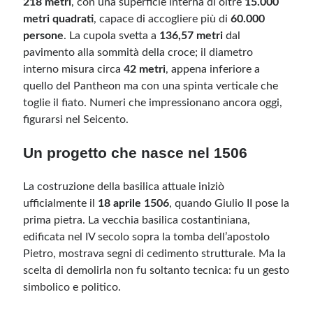
218 metri
, con una superficie interna di oltre
15.000
metri quadrati
, capace di accogliere più di
60.000
persone
. La cupola svetta a
136,57 metri
dal
Meta
pavimento alla sommità della croce; il diametro
Accedi
interno misura circa
42 metri
, appena inferiore a
Feed dei contenuti
quello del Pantheon ma con una spinta verticale che
Feed dei commenti
toglie il fiato. Numeri che impressionano ancora oggi,
WordPress.org
figurarsi nel Seicento.
Un progetto che nasce nel 1506
La costruzione della basilica attuale iniziò
ufficialmente il
18 aprile 1506
, quando Giulio II pose la
prima pietra. La vecchia basilica costantiniana,
edificata nel IV secolo sopra la tomba dell’apostolo
Pietro, mostrava segni di cedimento strutturale. Ma la
scelta di demolirla non fu soltanto tecnica: fu un gesto
simbolico e politico.