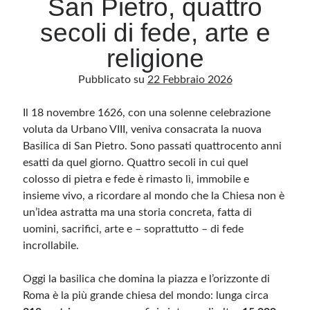
San Pietro, quattro
secoli di fede, arte e
Archivio
religione
Archivi
Pubblicato su
22 Febbraio 2026
Il 18 novembre 1626, con una solenne celebrazione
Categorie
voluta da Urbano VIII, veniva consacrata la nuova
Categorie
Basilica di San Pietro. Sono passati quattrocento anni
esatti da quel giorno. Quattro secoli in cui quel
colosso di pietra e fede è rimasto lì, immobile e
insieme vivo, a ricordare al mondo che la Chiesa non è
Questo blog non rappresenta una testata giornalistica, in quanto viene aggiornato
senza alcuna periodicità. Non può pertanto considerarsi un prodotto editoriale ai
un’idea astratta ma una storia concreta, fatta di
sensi della legge n· 62 del 7.03.2001. L’autore non è responsabile di quanto
pubblicato dai lettori nei commenti ai vari post. Saranno comunque cancellati quelli
uomini, sacrifici, arte e – soprattutto – di fede
ritenuti offensivi o lesivi dell’immagine o dell’onorabilità di terzi, di genere spam,
incrollabile.
razzisti o che contengano dati personali non conformi al rispetto delle norme sulla
privacy. Alcune immagini inserite in questo blog sono tratte da Internet e, pertanto,
considerate di pubblico dominio. Qualora la loro pubblicazione violasse eventuali
diritti d’autore, vi invito a comunicarlo via e-mail a info[at]dinovalle.it e saranno
Oggi la basilica che domina la piazza e l’orizzonte di
immediatamente rimosse. L’autore del blog non è responsabile dei siti collegati
tramite link né del loro contenuto, che può essere soggetto a variazioni nel tempo.
Roma è la più grande chiesa del mondo: lunga circa