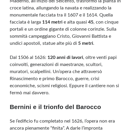
Maderno, all’inizio del Seicento, trasformò la pianta in
croce latina, allungando la navata e realizzando la
monumentale facciata tra il 1607 e il 1614. Quella
facciata è larga
114 metri
e alta quasi
45
, con cinque
portali e un ordine gigante di colonne corinzie. Sulla
sommità campeggiano Cristo, Giovanni Battista e
undici apostoli, statue alte più di
5 metri
.
Dal 1506 al 1626:
120 anni di lavori
, oltre venti papi
coinvolti, generazioni di maestranze, scultori,
muratori, scalpellini. Un’opera che attraversò
Rinascimento e primo Barocco, guerre, crisi
economiche, scismi religiosi. Eppure il cantiere non si
fermò mai davvero.
Bernini e il trionfo del Barocco
Se l’edificio fu completato nel 1626, l’opera non era
ancora pienamente “finita”. A darle l’impronta