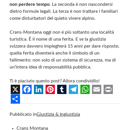
non perdere tempo
. La seconda è non nascondersi
dietro formule legali. La terza è non trattare i familiari
come disturbatori del quieto vivere alpino.
Crans-Montana oggi non è più soltanto una località
turistica. È il nome di una ferita. E se la giustizia
svizzera davvero impiegherà 15 anni per dare risposte,
quella ferita diventerà anche il simbolo di un
fallimento: non solo di un sistema di sicurezza, ma di
un’intera idea di responsabilità pubblica.
Ti è piaciuto questo post? Allora condividilo!
X
F
L
P
T
T
W
E
P
a
i
i
u
e
h
m
r
S
Pubblicato in
Giustizia & Ingiustizia
c
n
n
m
l
a
a
i
h
e
k
t
b
e
t
i
n
a
Crans Montana