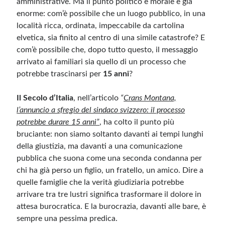
amministrative. Ma il punto politico e morale è già
enorme: com’è possibile che un luogo pubblico, in una
Meta
località ricca, ordinata, impeccabile da cartolina
elvetica, sia finito al centro di una simile catastrofe? E
Accedi
com’è possibile che, dopo tutto questo, il messaggio
Feed dei contenuti
arrivato ai familiari sia quello di un processo che
Feed dei commenti
potrebbe trascinarsi per
15 anni
?
WordPress.org
Il Secolo d’Italia
, nell’articolo
“
Crans Montana,
l’annuncio a sfregio del sindaco svizzero: il processo
potrebbe durare 15 anni”
, ha colto il punto più
bruciante: non siamo soltanto davanti ai tempi lunghi
della giustizia, ma davanti a una comunicazione
pubblica che suona come una seconda condanna per
chi ha già perso un figlio, un fratello, un amico. Dire a
quelle famiglie che la verità giudiziaria potrebbe
arrivare tra tre lustri significa trasformare il dolore in
attesa burocratica. E la burocrazia, davanti alle bare, è
sempre una pessima predica.