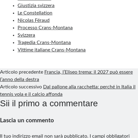
b
e
e
l
g
s
l
t
r
Giustizia svizzera
Le Constellation
o
d
r
r
r
A
e
Nicolas Féraud
o
I
e
a
p
Processo Crans-Montana
k
n
s
m
p
Svizzera
Tragedia Crans-Montana
t
Vittime italiane Crans-Montana
Articolo precedente
Francia, l’Eliseo trema: il 2027 può essere
l’anno della destra
Articolo successivo
Dal pallone alla racchetta: perché in Italia il
tennis vola e il calcio affonda
Sii il primo a commentare
Lascia un commento
Il tuo indirizzo email non sarà pubblicato.
I campi obbligatori