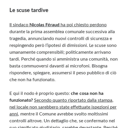
Le scuse tardive
Il sindaco
Nicolas Féraud
ha poi chiesto perdono
durante la prima assemblea comunale successiva alla
tragedia, annunciando nuovi controlli di sicurezza e
respingendo però l’ipotesi di dimissioni. Le scuse sono
umanamente comprensibili; politicamente arrivano
tardi. Perché quando si amministra una comunità, non
basta commuoversi davanti ai microfoni. Bisogna
rispondere, spiegare, assumersi il peso pubblico di ciò
che non ha funzionato.
E qui il nodo è proprio questo:
che cosa non ha
funzionato?
Secondo quanto riportato dalla stampa,
nel locale non sarebbero state effettuate ispezioni per
anni
, mentre il Comune avrebbe svolto moltissimi
controlli altrove. Un dettaglio che, se confermato nel
suo significato giudiziario, sarebbe devastante. Perché