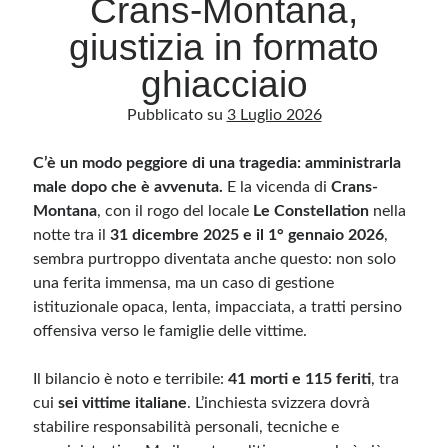
Crans-Montana,
giustizia in formato
Archivio
ghiacciaio
Archivi
Pubblicato su
3 Luglio 2026
C’è un modo peggiore di una tragedia: amministrarla
Categorie
male dopo che è avvenuta.
E la vicenda di
Crans-
Categorie
Montana
, con il rogo del locale
Le Constellation
nella
notte tra il
31 dicembre 2025 e il 1° gennaio 2026
,
sembra purtroppo diventata anche questo: non solo
una ferita immensa, ma un caso di gestione
Questo blog non rappresenta una testata giornalistica, in quanto viene aggiornato
senza alcuna periodicità. Non può pertanto considerarsi un prodotto editoriale ai
istituzionale opaca, lenta, impacciata, a tratti persino
sensi della legge n· 62 del 7.03.2001. L’autore non è responsabile di quanto
pubblicato dai lettori nei commenti ai vari post. Saranno comunque cancellati quelli
offensiva verso le famiglie delle vittime.
ritenuti offensivi o lesivi dell’immagine o dell’onorabilità di terzi, di genere spam,
razzisti o che contengano dati personali non conformi al rispetto delle norme sulla
privacy. Alcune immagini inserite in questo blog sono tratte da Internet e, pertanto,
Il bilancio è noto e terribile:
41 morti e 115 feriti
, tra
considerate di pubblico dominio. Qualora la loro pubblicazione violasse eventuali
diritti d’autore, vi invito a comunicarlo via e-mail a info[at]dinovalle.it e saranno
cui
sei vittime italiane
. L’inchiesta svizzera dovrà
immediatamente rimosse. L’autore del blog non è responsabile dei siti collegati
tramite link né del loro contenuto, che può essere soggetto a variazioni nel tempo.
stabilire responsabilità personali, tecniche e