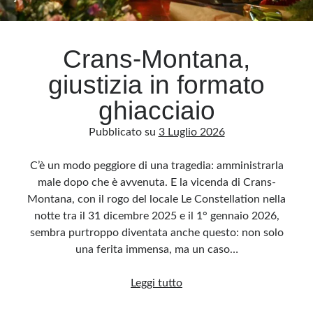
Archivio
Crans-Montana,
Archivi
giustizia in formato
ghiacciaio
Categorie
Pubblicato su
3 Luglio 2026
Categorie
C’è un modo peggiore di una tragedia: amministrarla
male dopo che è avvenuta. E la vicenda di Crans-
Montana, con il rogo del locale Le Constellation nella
Questo blog non rappresenta una testata giornalistica, in quanto viene aggiornato
senza alcuna periodicità. Non può pertanto considerarsi un prodotto editoriale ai
notte tra il 31 dicembre 2025 e il 1° gennaio 2026,
sensi della legge n· 62 del 7.03.2001. L’autore non è responsabile di quanto
pubblicato dai lettori nei commenti ai vari post. Saranno comunque cancellati quelli
sembra purtroppo diventata anche questo: non solo
ritenuti offensivi o lesivi dell’immagine o dell’onorabilità di terzi, di genere spam,
razzisti o che contengano dati personali non conformi al rispetto delle norme sulla
una ferita immensa, ma un caso…
privacy. Alcune immagini inserite in questo blog sono tratte da Internet e, pertanto,
considerate di pubblico dominio. Qualora la loro pubblicazione violasse eventuali
diritti d’autore, vi invito a comunicarlo via e-mail a info[at]dinovalle.it e saranno
Crans-
Leggi tutto
immediatamente rimosse. L’autore del blog non è responsabile dei siti collegati
tramite link né del loro contenuto, che può essere soggetto a variazioni nel tempo.
Montana,