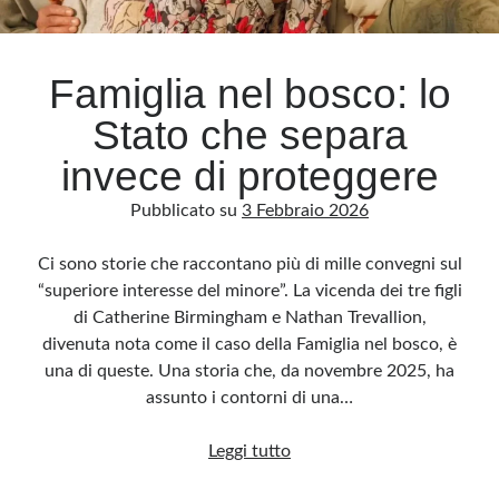
Archivio
Famiglia nel bosco: lo
Archivi
Stato che separa
invece di proteggere
Categorie
Pubblicato su
3 Febbraio 2026
Categorie
Ci sono storie che raccontano più di mille convegni sul
“superiore interesse del minore”. La vicenda dei tre figli
di Catherine Birmingham e Nathan Trevallion,
Questo blog non rappresenta una testata giornalistica, in quanto viene aggiornato
senza alcuna periodicità. Non può pertanto considerarsi un prodotto editoriale ai
divenuta nota come il caso della Famiglia nel bosco, è
sensi della legge n· 62 del 7.03.2001. L’autore non è responsabile di quanto
pubblicato dai lettori nei commenti ai vari post. Saranno comunque cancellati quelli
una di queste. Una storia che, da novembre 2025, ha
ritenuti offensivi o lesivi dell’immagine o dell’onorabilità di terzi, di genere spam,
razzisti o che contengano dati personali non conformi al rispetto delle norme sulla
assunto i contorni di una…
privacy. Alcune immagini inserite in questo blog sono tratte da Internet e, pertanto,
considerate di pubblico dominio. Qualora la loro pubblicazione violasse eventuali
diritti d’autore, vi invito a comunicarlo via e-mail a info[at]dinovalle.it e saranno
Famiglia
Leggi tutto
immediatamente rimosse. L’autore del blog non è responsabile dei siti collegati
tramite link né del loro contenuto, che può essere soggetto a variazioni nel tempo.
nel