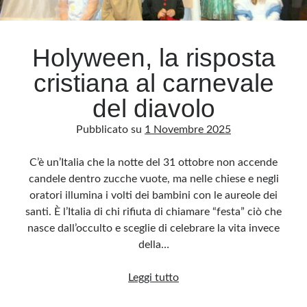
Archivio
Holyween, la risposta
Archivi
cristiana al carnevale
del diavolo
Categorie
Pubblicato su
1 Novembre 2025
Categorie
C’è un’Italia che la notte del 31 ottobre non accende
candele dentro zucche vuote, ma nelle chiese e negli
oratori illumina i volti dei bambini con le aureole dei
Questo blog non rappresenta una testata giornalistica, in quanto viene aggiornato
senza alcuna periodicità. Non può pertanto considerarsi un prodotto editoriale ai
santi. È l’Italia di chi rifiuta di chiamare “festa” ciò che
sensi della legge n· 62 del 7.03.2001. L’autore non è responsabile di quanto
pubblicato dai lettori nei commenti ai vari post. Saranno comunque cancellati quelli
nasce dall’occulto e sceglie di celebrare la vita invece
ritenuti offensivi o lesivi dell’immagine o dell’onorabilità di terzi, di genere spam,
razzisti o che contengano dati personali non conformi al rispetto delle norme sulla
della…
privacy. Alcune immagini inserite in questo blog sono tratte da Internet e, pertanto,
considerate di pubblico dominio. Qualora la loro pubblicazione violasse eventuali
diritti d’autore, vi invito a comunicarlo via e-mail a info[at]dinovalle.it e saranno
Holyween,
Leggi tutto
immediatamente rimosse. L’autore del blog non è responsabile dei siti collegati
tramite link né del loro contenuto, che può essere soggetto a variazioni nel tempo.
la