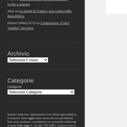
invito a sparare
Anja
su
La strage di Capaci: una crepa nella
Repubblica
Mauro SPALLUCCI
su
L’astensione: il vero
“partito” vincitore
Archivio
Archivi
Categorie
Categorie
Questo blog non rappresenta una testata giornalistica,
in quanto viene aggiornato senza alcuna periodicità.
Non può pertanto considerarsi un prodotto editoriale
ai sensi della legge n· 62 del 7.03.2001. L’autore non è