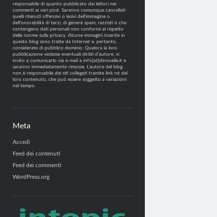
responsabile di quanto pubblicato dai lettori nei
commenti ai vari post. Saranno comunque cancellati
quelli ritenuti offensivi o lesivi dell’immagine o
dell’onorabilità di terzi, di genere spam, razzisti o che
contengano dati personali non conformi al rispetto
delle norme sulla privacy. Alcune immagini inserite in
questo blog sono tratte da Internet e, pertanto,
considerate di pubblico dominio. Qualora la loro
pubblicazione violasse eventuali diritti d’autore, vi
invito a comunicarlo via e-mail a info[at]dinovalle.it e
saranno immediatamente rimosse. L’autore del blog
non è responsabile dei siti collegati tramite link né del
loro contenuto, che può essere soggetto a variazioni
nel tempo.
Meta
Accedi
Feed dei contenuti
Feed dei commenti
WordPress.org