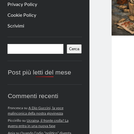
Privacy Policy
Cookie Policy
Scrivimi
Barra
Cerca
Cerca
laterale
Post più letti del mese
Commenti recenti
Frsncesca
su
A Dio Guccini, la voce
malinconica della nostra giovinezza
Piccirillo
su
Ucraina, il fronte crolla? La
guerra entra in una nuova fase
Anja
su
Quando l’odio “politico” diventa