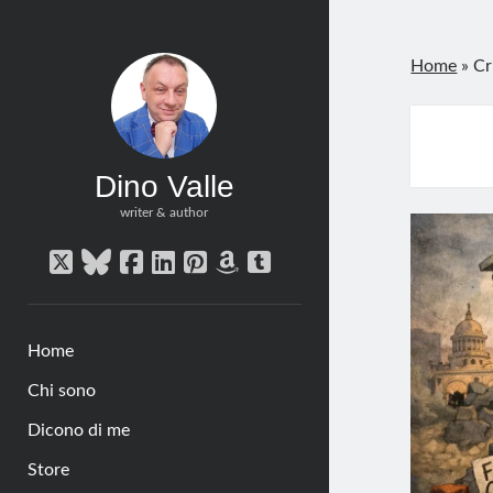
Home
»
Cr
Dino Valle
writer & author
twitter
bluesky
facebook
linkedin
pinterest
amazon
tumblr
Home
Chi sono
Dicono di me
Store