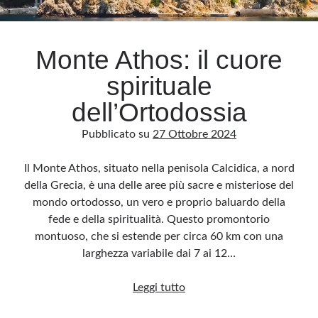
Archivio
Monte Athos: il cuore
Archivi
spirituale
dell’Ortodossia
Categorie
Pubblicato su
27 Ottobre 2024
Categorie
Il Monte Athos, situato nella penisola Calcidica, a nord
della Grecia, è una delle aree più sacre e misteriose del
mondo ortodosso, un vero e proprio baluardo della
Questo blog non rappresenta una testata giornalistica, in quanto viene aggiornato
senza alcuna periodicità. Non può pertanto considerarsi un prodotto editoriale ai
fede e della spiritualità. Questo promontorio
sensi della legge n· 62 del 7.03.2001. L’autore non è responsabile di quanto
pubblicato dai lettori nei commenti ai vari post. Saranno comunque cancellati quelli
montuoso, che si estende per circa 60 km con una
ritenuti offensivi o lesivi dell’immagine o dell’onorabilità di terzi, di genere spam,
razzisti o che contengano dati personali non conformi al rispetto delle norme sulla
larghezza variabile dai 7 ai 12…
privacy. Alcune immagini inserite in questo blog sono tratte da Internet e, pertanto,
considerate di pubblico dominio. Qualora la loro pubblicazione violasse eventuali
diritti d’autore, vi invito a comunicarlo via e-mail a info[at]dinovalle.it e saranno
Monte
Leggi tutto
immediatamente rimosse. L’autore del blog non è responsabile dei siti collegati
tramite link né del loro contenuto, che può essere soggetto a variazioni nel tempo.
Athos: