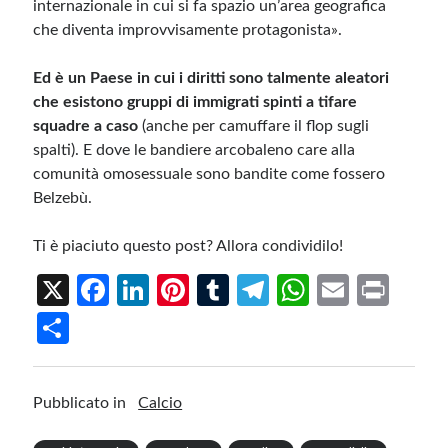
internazionale in cui si fa spazio un’area geografica
che diventa improvvisamente protagonista».
Ed è un Paese in cui i diritti sono talmente aleatori
che esistono gruppi di immigrati spinti a tifare
squadre a caso
(anche per camuffare il flop sugli
spalti). E dove le bandiere arcobaleno care alla
comunità omosessuale sono bandite come fossero
Belzebù.
Ti è piaciuto questo post? Allora condividilo!
X
Fa
Li
Pi
T
Te
W
E
Pr
ce
n
nt
u
le
h
m
in
S
b
ke
er
m
gr
at
ail
t
h
o
dI
es
bl
a
s
ar
Pubblicato in
Calcio
o
n
t
r
m
A
e