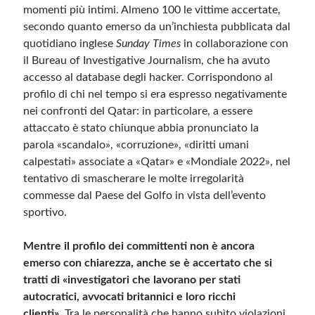
momenti più intimi. Almeno 100 le vittime accertate,
secondo quanto emerso da un’inchiesta pubblicata dal
quotidiano inglese
Sunday Times
in collaborazione con
il Bureau of Investigative Journalism, che ha avuto
accesso al database degli hacker. Corrispondono al
profilo di chi nel tempo si era espresso negativamente
nei confronti del Qatar: in particolare, a essere
attaccato è stato chiunque abbia pronunciato la
parola «scandalo», «corruzione», «diritti umani
calpestati» associate a «Qatar» e «Mondiale 2022», nel
tentativo di smascherare le molte irregolarità
commesse dal Paese del Golfo in vista dell’evento
sportivo.
Mentre il profilo dei committenti non è ancora
emerso con chiarezza, anche se è accertato che si
tratti di «investigatori che lavorano per stati
autocratici, avvocati britannici e loro ricchi
clienti».
Tra le personalità che hanno subìto violazioni