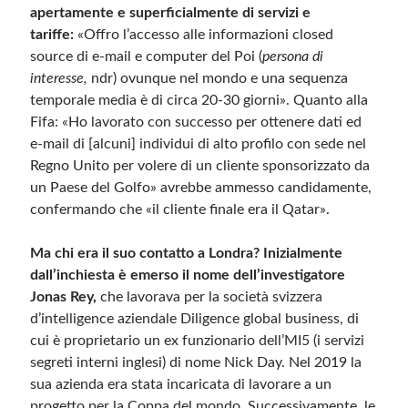
apertamente e superficialmente di servizi e
tariffe:
«Offro l’accesso alle informazioni closed
source di e-mail e computer del Poi (
persona di
interesse,
ndr) ovunque nel mondo e una sequenza
temporale media è di circa 20-30 giorni». Quanto alla
Fifa: «Ho lavorato con successo per ottenere dati ed
e-mail di [alcuni] individui di alto profilo con sede nel
Regno Unito per volere di un cliente sponsorizzato da
un Paese del Golfo» avrebbe ammesso candidamente,
confermando che «il cliente finale era il Qatar».
Ma chi era il suo contatto a Londra? Inizialmente
dall’inchiesta è emerso il nome dell’investigatore
Jonas Rey,
che lavorava per la società svizzera
d’intelligence aziendale Diligence global business, di
cui è proprietario un ex funzionario dell’MI5 (i servizi
segreti interni inglesi) di nome Nick Day. Nel 2019 la
sua azienda era stata incaricata di lavorare a un
progetto per la Coppa del mondo. Successivamente, le