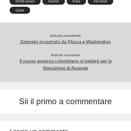
k
p
Diritti umani
Hacker
India
Mondiali
p
Qatar
Articolo precedente
Zelensky incastrato da Mosca e Washington
Articolo successivo
Il nuovo governo colombiano si batterà per la
liberazione di Assange
Sii il primo a commentare