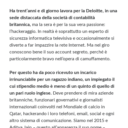
Ha trent’anni e di giorno lavora per la Deloitte, in una
Meta
sede distaccata della società di contabilità
britannica,
ma la sera è per la sua vera passione:
Accedi
l’hackeraggio. In realtà è soprattutto un esperto di
Feed dei contenuti
sicurezza informatica televisiva e occasionalmente si
Feed dei commenti
diverte a far impazzire la rete Internet. Ma nel giro
WordPress.org
conoscono bene il suo account segreto, perché è
particolarmente bravo nell’opera di camuffamento.
Per questo ha da poco ricevuto un incarico
irrinunciabile per un ragazzo indiano, un impiegato il
cui stipendio medio è meno di un quinto di quello di
un pari ruolo inglese.
Deve prendere di mira aziende
britanniche, funzionari governativi e giornalisti
internazionali coinvolti nel Mondiale di calcio in
Qatar, hackerando i loro telefoni, email, social e ogni
altro sistema di comunicazione. Siamo nel 2015 e
Aditya Jain – questo all’apparenza il suo nome –