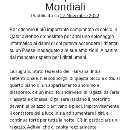
Mondiali
Pubblicato su
27 Novembre 2022
Archivio
Archivi
Per ottenere il più importante campionato di calcio, il
Qatar avrebbe orchestrato per anni uno spionaggio
informatico ai danni di chi poteva accendere i riflettori
Categorie
su un Paese inadeguato alle sue ambizioni. A partire
Categorie
dal mancato rispetto per i diritti umani.
Gurugram, Stato federato dell’Haryana, India
settentrionale. Nei sobborghi di questa piccola città, al
Questo blog non rappresenta una testata giornalistica, in quanto viene aggiornato
quarto piano di un appartamento anonimo e
senza alcuna periodicità. Non può pertanto considerarsi un prodotto editoriale ai
sensi della legge n· 62 del 7.03.2001. L’autore non è responsabile di quanto
disadorno, c’è un insolito andirivieni di ragazzi dall’aria
pubblicato dai lettori nei commenti ai vari post. Saranno comunque cancellati quelli
rilassata e dimessa. Ogni sera lasciano il motorino
ritenuti offensivi o lesivi dell’immagine o dell’onorabilità di terzi, di genere spam,
razzisti o che contengano dati personali non conformi al rispetto delle norme sulla
davanti al palazzo o arrivano a piedi, improvvisamente
privacy. Alcune immagini inserite in questo blog sono tratte da Internet e, pertanto,
considerate di pubblico dominio. Qualora la loro pubblicazione violasse eventuali
il contatore della luce inizia ad aumentare i giri, e
diritti d’autore, vi invito a comunicarlo via e-mail a info[at]dinovalle.it e saranno
immediatamente rimosse. L’autore del blog non è responsabile dei siti collegati
continua forte per tutta la notte. C’è in particolare un
tramite link né del loro contenuto, che può essere soggetto a variazioni nel tempo.
ragazzo, Aditya, che ci capita regolarmente.