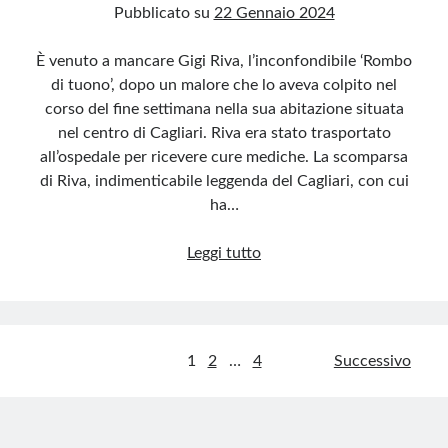
Pubblicato su
22 Gennaio 2024
È venuto a mancare Gigi Riva, l’inconfondibile ‘Rombo
di tuono’, dopo un malore che lo aveva colpito nel
corso del fine settimana nella sua abitazione situata
nel centro di Cagliari. Riva era stato trasportato
all’ospedale per ricevere cure mediche. La scomparsa
di Riva, indimenticabile leggenda del Cagliari, con cui
ha…
A
Leggi tutto
Dio
“Rombo
di
tuono”
Paginazione
1
2
…
4
Successivo
degli
articoli