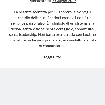
Pubblicato su
7 Giugno 2025
La pesante sconfitta per 3-0 contro la Norvegia
all’esordio delle qualificazioni mondiali non è un
semplice passo falso. È il simbolo di un sistema alla
deriva, senza visione, senza coraggio e, soprattutto,
senza leadership. Non basta prendersela con Luciano
Spalletti – un tecnico preparato, ma inadatto al ruolo
di commissario…
Gravina,
Leggi tutto
basta
alibi:
il
calcio
italiano
va
rifondato