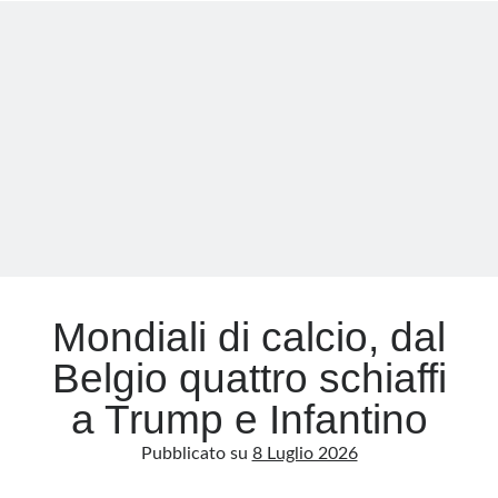
gigante
che
ha
perso
il
calcio
Mondiali di calcio, dal
Belgio quattro schiaffi
a Trump e Infantino
Pubblicato su
8 Luglio 2026