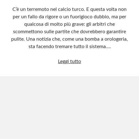
C’è un terremoto nel calcio turco. E questa volta non
per un fallo da rigore o un fuorigioco dubbio, ma per
qualcosa di molto più grave: gli arbitri che
scommettono sulle partite che dovrebbero garantire
pulite. Una notizia che, come una bomba a orologeria,
sta facendo tremare tutto il sistema.…
Scandalo
Leggi tutto
in
Turchia:
arbitri
che
scommettono
sul
calcio