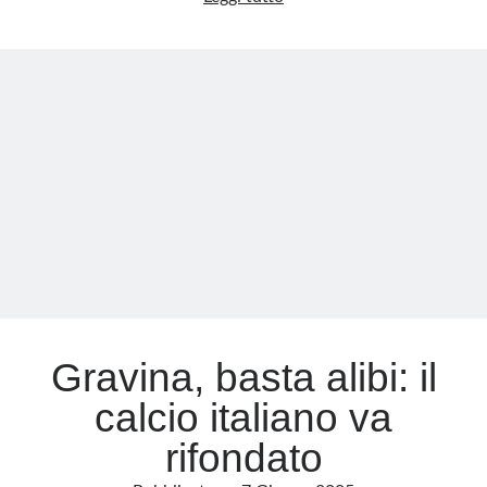
si
qualificherà
per
il
Mondiale
2026?
Sì,
ma…
Gravina, basta alibi: il
calcio italiano va
rifondato