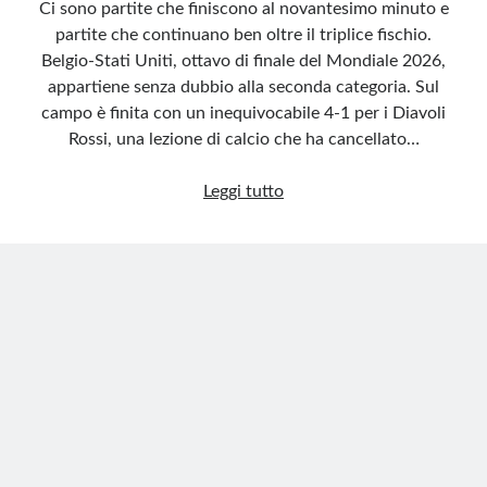
Ci sono partite che finiscono al novantesimo minuto e
partite che continuano ben oltre il triplice fischio.
Belgio-Stati Uniti, ottavo di finale del Mondiale 2026,
appartiene senza dubbio alla seconda categoria. Sul
campo è finita con un inequivocabile 4-1 per i Diavoli
Rossi, una lezione di calcio che ha cancellato…
Mondiali
Leggi tutto
di
calcio,
dal
Belgio
quattro
schiaffi
a
Trump
e
Infantino