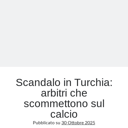
dei
record
(senza
l’Italia)
Scandalo in Turchia:
arbitri che
scommettono sul
calcio
Pubblicato su
30 Ottobre 2025