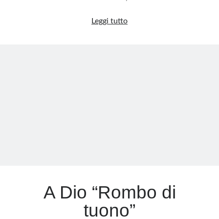
Urbano
Leggi tutto
Cairo
e
il
Toro
invisibile:
la
rivolta
che
non
c’è
A Dio “Rombo di
tuono”