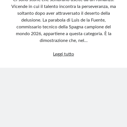
Vicende in cui il talento incontra la perseveranza, ma
soltanto dopo aver attraversato il deserto della
delusione. La parabola di Luis de la Fuente,
commissario tecnico della Spagna campione del
mondo 2026, appartiene a questa categoria. È la
dimostrazione che, nel…
Luis
Leggi tutto
de
la
Fuente,
il
Mondiale
dietro
un
annuncio