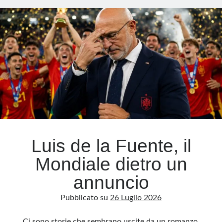
il
calcio
Meta
Accedi
Feed dei contenuti
Feed dei commenti
WordPress.org
Luis de la Fuente, il
Mondiale dietro un
annuncio
Pubblicato su
26 Luglio 2026
Ci sono storie che sembrano uscite da un romanzo.