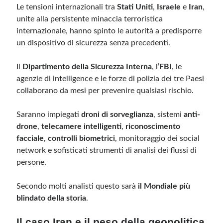
Le tensioni internazionali tra
Stati Uniti
,
Israele
e
Iran
,
unite alla persistente minaccia terroristica
internazionale, hanno spinto le autorità a predisporre
un dispositivo di sicurezza senza precedenti.
Il
Dipartimento della Sicurezza Interna
, l’
FBI
, le
agenzie di intelligence e le forze di polizia dei tre Paesi
collaborano da mesi per prevenire qualsiasi rischio.
Saranno impiegati
droni di sorveglianza
, sistemi
anti-
drone
,
telecamere intelligenti
,
riconoscimento
facciale
,
controlli biometrici
, monitoraggio dei social
network e sofisticati strumenti di analisi dei flussi di
persone.
Secondo molti analisti questo sarà
il Mondiale più
blindato della storia
.
Il caso Iran e il peso della geopolitica