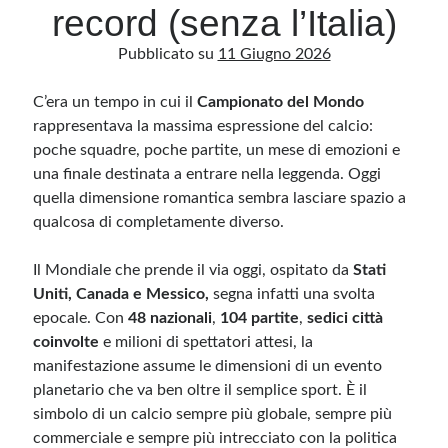
record (senza l’Italia)
Pubblicato su
11 Giugno 2026
Archivio
Archivi
C’era un tempo in cui il
Campionato del Mondo
rappresentava la massima espressione del calcio:
poche squadre, poche partite, un mese di emozioni e
Categorie
una finale destinata a entrare nella leggenda. Oggi
Categorie
quella dimensione romantica sembra lasciare spazio a
qualcosa di completamente diverso.
Il Mondiale che prende il via oggi, ospitato da
Stati
Questo blog non rappresenta una testata giornalistica, in quanto viene aggiornato
Uniti, Canada e Messico,
segna infatti una svolta
senza alcuna periodicità. Non può pertanto considerarsi un prodotto editoriale ai
sensi della legge n· 62 del 7.03.2001. L’autore non è responsabile di quanto
epocale. Con
48 nazionali
,
104 partite
,
sedici città
pubblicato dai lettori nei commenti ai vari post. Saranno comunque cancellati quelli
coinvolte
ritenuti offensivi o lesivi dell’immagine o dell’onorabilità di terzi, di genere spam,
e milioni di spettatori attesi, la
razzisti o che contengano dati personali non conformi al rispetto delle norme sulla
manifestazione assume le dimensioni di un evento
privacy. Alcune immagini inserite in questo blog sono tratte da Internet e, pertanto,
considerate di pubblico dominio. Qualora la loro pubblicazione violasse eventuali
planetario che va ben oltre il semplice sport. È il
diritti d’autore, vi invito a comunicarlo via e-mail a info[at]dinovalle.it e saranno
immediatamente rimosse. L’autore del blog non è responsabile dei siti collegati
simbolo di un calcio sempre più globale, sempre più
tramite link né del loro contenuto, che può essere soggetto a variazioni nel tempo.
commerciale e sempre più intrecciato con la politica