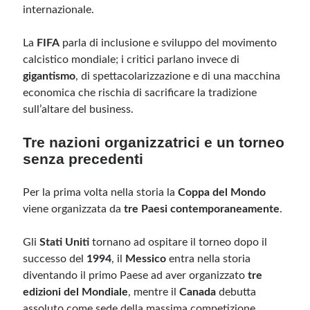
internazionale.
Meta
La
FIFA
parla di inclusione e sviluppo del movimento
calcistico mondiale; i critici parlano invece di
Accedi
gigantismo
, di spettacolarizzazione e di una macchina
Feed dei contenuti
economica che rischia di sacrificare la tradizione
Feed dei commenti
sull’altare del business.
WordPress.org
Tre nazioni organizzatrici e un torneo
senza precedenti
Per la prima volta nella storia la
Coppa del Mondo
viene organizzata da
tre Paesi contemporaneamente
.
Gli
Stati Uniti
tornano ad ospitare il torneo dopo il
successo del
1994
, il
Messico
entra nella storia
diventando il primo Paese ad aver organizzato
tre
edizioni del Mondiale
, mentre il
Canada
debutta
assoluto come sede della massima competizione