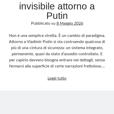
invisibile attorno a
Putin
Pubblicato su
8 Maggio 2026
Non è una semplice stretta. È un cambio di paradigma.
Attorno a Vladimir Putin si sta costruendo qualcosa di
più di una cintura di sicurezza: un sistema integrato,
permanente, quasi da stato d’assedio controllato. E
per capirlo davvero bisogna entrare nei dettagli, senza
fermarsi alla superficie di certe narrazioni frettolose.…
Il
Leggi tutto
Cremlino
alza
il
muro
invisibile