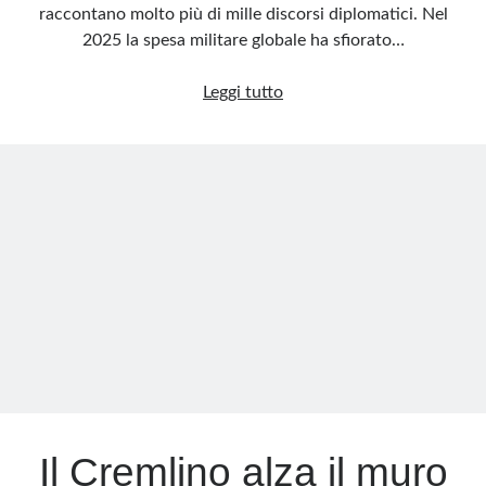
raccontano molto più di mille discorsi diplomatici. Nel
2025 la spesa militare globale ha sfiorato…
Il
Leggi tutto
mondo
si
riarma:
record
storico
nel
2025
Il Cremlino alza il muro