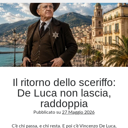
gioco
pericoloso
tra
USA
e
Cina
Il ritorno dello sceriffo:
De Luca non lascia,
raddoppia
Pubblicato su
27 Maggio 2026
C’è chi passa, e chi resta. E poi c’è Vincenzo De Luca,