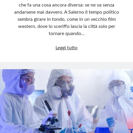
che fa una cosa ancora diversa: se ne va senza
andarsene mai davvero. A Salerno il tempo politico
sembra girare in tondo, come in un vecchio film
western, dove lo sceriffo lascia la città solo per
tornare quando…
Il
Leggi tutto
ritorno
dello
sceriffo:
De
Luca
non
lascia,
raddoppia