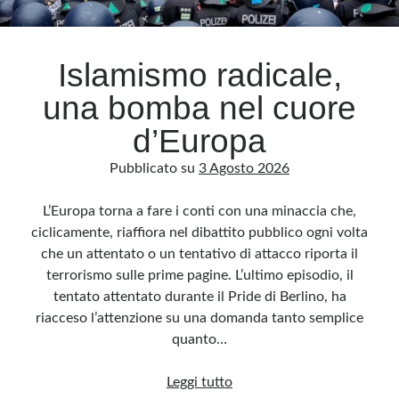
Archivio
Islamismo radicale,
Archivi
una bomba nel cuore
d’Europa
Categorie
Pubblicato su
3 Agosto 2026
Categorie
L’Europa torna a fare i conti con una minaccia che,
ciclicamente, riaffiora nel dibattito pubblico ogni volta
che un attentato o un tentativo di attacco riporta il
Questo blog non rappresenta una testata giornalistica, in quanto viene aggiornato
senza alcuna periodicità. Non può pertanto considerarsi un prodotto editoriale ai
terrorismo sulle prime pagine. L’ultimo episodio, il
sensi della legge n· 62 del 7.03.2001. L’autore non è responsabile di quanto
pubblicato dai lettori nei commenti ai vari post. Saranno comunque cancellati quelli
tentato attentato durante il Pride di Berlino, ha
ritenuti offensivi o lesivi dell’immagine o dell’onorabilità di terzi, di genere spam,
razzisti o che contengano dati personali non conformi al rispetto delle norme sulla
riacceso l’attenzione su una domanda tanto semplice
privacy. Alcune immagini inserite in questo blog sono tratte da Internet e, pertanto,
considerate di pubblico dominio. Qualora la loro pubblicazione violasse eventuali
quanto…
diritti d’autore, vi invito a comunicarlo via e-mail a info[at]dinovalle.it e saranno
immediatamente rimosse. L’autore del blog non è responsabile dei siti collegati
tramite link né del loro contenuto, che può essere soggetto a variazioni nel tempo.
Islamismo
Leggi tutto