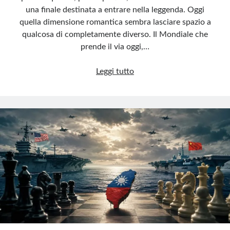
una finale destinata a entrare nella leggenda. Oggi
quella dimensione romantica sembra lasciare spazio a
qualcosa di completamente diverso. Il Mondiale che
prende il via oggi,…
Via
Leggi tutto
al
Mondiale
dei
record
(senza
l’Italia)