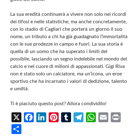
La sua eredità continuerà a vivere non solo nei ricordi
dei tifosi e nelle statistiche, ma anche concretamente,
con lo stadio di Cagliari che porterà un giorno il suo
nome, un tributo a chi ha già guadagnato l’immortalità
con le sue prodezze in campo e fuori. La sua storia è
quella di un uomo che ha superato i limiti del
possibile, lasciando un segno indelebile nel mondo del
calcio e nel cuore di milioni di appassionati. Gigi Riva
non è stato solo un calciatore, ma un’icona, un eroe
sportivo che ha incarnato i valori di dedizione, talento
e umiltà.
Ti è piaciuto questo post? Allora condividilo!
X
Fa
Li
Pi
T
Te
W
E
Pr
ce
n
nt
u
le
h
m
in
S
b
ke
er
m
gr
at
ail
t