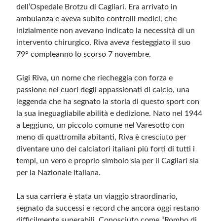
dell’Ospedale Brotzu di Cagliari. Era arrivato in
ambulanza e aveva subito controlli medici, che
Meta
inizialmente non avevano indicato la necessità di un
intervento chirurgico. Riva aveva festeggiato il suo
Accedi
79° compleanno lo scorso 7 novembre.
Feed dei contenuti
Feed dei commenti
Gigi Riva, un nome che riecheggia con forza e
WordPress.org
passione nei cuori degli appassionati di calcio, una
leggenda che ha segnato la storia di questo sport con
la sua ineguagliabile abilità e dedizione. Nato nel 1944
a Leggiuno, un piccolo comune nel Varesotto con
meno di quattromila abitanti, Riva è cresciuto per
diventare uno dei calciatori italiani più forti di tutti i
tempi, un vero e proprio simbolo sia per il Cagliari sia
per la Nazionale italiana.
La sua carriera è stata un viaggio straordinario,
segnato da successi e record che ancora oggi restano
difficilmente superabili. Conosciuto come “Rombo di