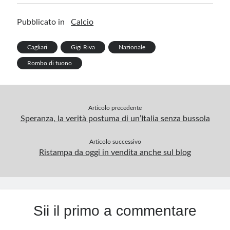
h
o
dI
es
bl
a
s
ar
Pubblicato in
Calcio
o
n
t
r
m
A
e
k
p
Cagliari
Gigi Riva
Nazionale
p
Rombo di tuono
Articolo precedente
Speranza, la verità postuma di un’Italia senza bussola
Articolo successivo
Ristampa da oggi in vendita anche sul blog
Sii il primo a commentare