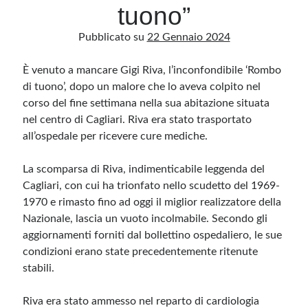
tuono”
Pubblicato su
22 Gennaio 2024
Archivio
Archivi
È venuto a mancare Gigi Riva, l’inconfondibile ‘Rombo
di tuono’, dopo un malore che lo aveva colpito nel
corso del fine settimana nella sua abitazione situata
Categorie
nel centro di Cagliari. Riva era stato trasportato
Categorie
all’ospedale per ricevere cure mediche.
La scomparsa di Riva, indimenticabile leggenda del
Cagliari, con cui ha trionfato nello scudetto del 1969-
Questo blog non rappresenta una testata giornalistica, in quanto viene aggiornato
1970 e rimasto fino ad oggi il miglior realizzatore della
senza alcuna periodicità. Non può pertanto considerarsi un prodotto editoriale ai
sensi della legge n· 62 del 7.03.2001. L’autore non è responsabile di quanto
Nazionale, lascia un vuoto incolmabile. Secondo gli
pubblicato dai lettori nei commenti ai vari post. Saranno comunque cancellati quelli
aggiornamenti forniti dal bollettino ospedaliero, le sue
ritenuti offensivi o lesivi dell’immagine o dell’onorabilità di terzi, di genere spam,
razzisti o che contengano dati personali non conformi al rispetto delle norme sulla
condizioni erano state precedentemente ritenute
privacy. Alcune immagini inserite in questo blog sono tratte da Internet e, pertanto,
considerate di pubblico dominio. Qualora la loro pubblicazione violasse eventuali
stabili.
diritti d’autore, vi invito a comunicarlo via e-mail a info[at]dinovalle.it e saranno
immediatamente rimosse. L’autore del blog non è responsabile dei siti collegati
tramite link né del loro contenuto, che può essere soggetto a variazioni nel tempo.
Riva era stato ammesso nel reparto di cardiologia