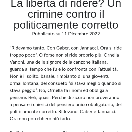
La libertà di ridere? Un
crimine contro il
Archivio
politicamente corretto
Archivi
Pubblicato su
11 Dicembre 2022
“Ridevamo tanto. Con Gaber, con Jannacci. Ora si ride
Categorie
troppo poco”. O forse non si ride proprio più. Ornella
Categorie
Vanoni, una delle signore della canzone italiana,
guarda al tempo che fu e lo confronta con l’attualità.
Non è il solito, banale, rimpianto di una gioventù
ormai lontana, del consueto “si stava meglio quando si
Questo blog non rappresenta una testata giornalistica, in quanto viene aggiornato
senza alcuna periodicità. Non può pertanto considerarsi un prodotto editoriale ai
stava peggio”. No, Ornella fa i nomi ed obbliga a
sensi della legge n· 62 del 7.03.2001. L’autore non è responsabile di quanto
pubblicato dai lettori nei commenti ai vari post. Saranno comunque cancellati quelli
pensare. Beh, quasi. Perché di sicuro non proveranno
ritenuti offensivi o lesivi dell’immagine o dell’onorabilità di terzi, di genere spam,
a pensare i chierici del pensiero unico obbligatorio, del
razzisti o che contengano dati personali non conformi al rispetto delle norme sulla
privacy. Alcune immagini inserite in questo blog sono tratte da Internet e, pertanto,
politicamente corretto. Ridevano, Gaber e Jannacci.
considerate di pubblico dominio. Qualora la loro pubblicazione violasse eventuali
diritti d’autore, vi invito a comunicarlo via e-mail a info[at]dinovalle.it e saranno
Ora non potrebbero più farlo.
immediatamente rimosse. L’autore del blog non è responsabile dei siti collegati
tramite link né del loro contenuto, che può essere soggetto a variazioni nel tempo.