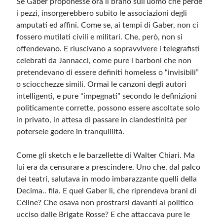
Se Gaber proponesse ora il brano sull’uomo che perde
i pezzi, insorgerebbero subito le associazioni degli
amputati ed affini. Come se, ai tempi di Gaber, non ci
Meta
fossero mutilati civili e militari. Che, però, non si
Accedi
offendevano. E riuscivano a sopravvivere i telegrafisti
Feed dei contenuti
celebrati da Jannacci, come pure i barboni che non
Feed dei commenti
pretendevano di essere definiti homeless o “invisibili”
WordPress.org
o sciocchezze simili. Ormai le canzoni degli autori
intelligenti, e pure “impegnati” secondo le definizioni
politicamente corrette, possono essere ascoltate solo
in privato, in attesa di passare in clandestinità per
potersele godere in tranquillità.
Come gli sketch e le barzellette di Walter Chiari. Ma
lui era da censurare a prescindere. Uno che, dal palco
dei teatri, salutava in modo imbarazzante quelli della
Decima.. fila. E quel Gaber lì, che riprendeva brani di
Céline? Che osava non prostrarsi davanti al politico
ucciso dalle Brigate Rosse? E che attaccava pure le