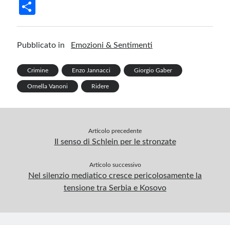
ce
n
nt
u
le
h
m
in
S
b
ke
er
m
gr
at
ail
t
h
o
dI
es
bl
a
s
ar
Pubblicato in
Emozioni & Sentimenti
o
n
t
r
m
A
e
k
p
Crimine
Enzo Jannacci
Giorgio Gaber
p
Ornella Vanoni
Ridere
Articolo precedente
Il senso di Schlein per le stronzate
Articolo successivo
Nel silenzio mediatico cresce pericolosamente la
tensione tra Serbia e Kosovo