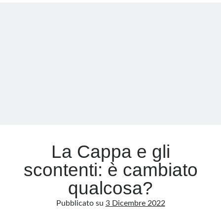
di
ridere?
Meta
Un
crimine
Accedi
contro
Feed dei contenuti
il
Feed dei commenti
politicamente
WordPress.org
corretto
La Cappa e gli
scontenti: è cambiato
qualcosa?
Pubblicato su
3 Dicembre 2022