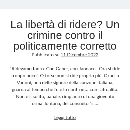
Archivio
La libertà di ridere? Un
Archivi
crimine contro il
politicamente corretto
Categorie
Pubblicato su
11 Dicembre 2022
Categorie
“Ridevamo tanto. Con Gaber, con Jannacci. Ora si ride
troppo poco”. O forse non si ride proprio più. Ornella
Vanoni, una delle signore della canzone italiana,
Questo blog non rappresenta una testata giornalistica, in quanto viene aggiornato
senza alcuna periodicità. Non può pertanto considerarsi un prodotto editoriale ai
guarda al tempo che fu e lo confronta con l’attualità.
sensi della legge n· 62 del 7.03.2001. L’autore non è responsabile di quanto
pubblicato dai lettori nei commenti ai vari post. Saranno comunque cancellati quelli
Non è il solito, banale, rimpianto di una gioventù
ritenuti offensivi o lesivi dell’immagine o dell’onorabilità di terzi, di genere spam,
razzisti o che contengano dati personali non conformi al rispetto delle norme sulla
ormai lontana, del consueto “si…
privacy. Alcune immagini inserite in questo blog sono tratte da Internet e, pertanto,
considerate di pubblico dominio. Qualora la loro pubblicazione violasse eventuali
diritti d’autore, vi invito a comunicarlo via e-mail a info[at]dinovalle.it e saranno
La
Leggi tutto
immediatamente rimosse. L’autore del blog non è responsabile dei siti collegati
tramite link né del loro contenuto, che può essere soggetto a variazioni nel tempo.
libertà