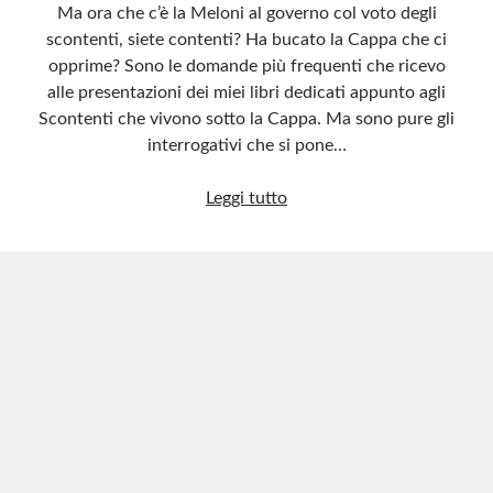
Ma ora che c’è la Meloni al governo col voto degli
scontenti, siete contenti? Ha bucato la Cappa che ci
opprime? Sono le domande più frequenti che ricevo
alle presentazioni dei miei libri dedicati appunto agli
Scontenti che vivono sotto la Cappa. Ma sono pure gli
interrogativi che si pone…
La
Leggi tutto
Cappa
e
gli
scontenti:
è
cambiato
qualcosa?