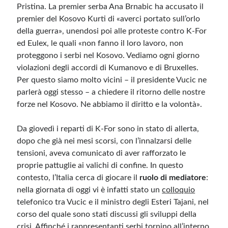
Pristina. La premier serba Ana Brnabic ha accusato il
premier del Kosovo Kurti di «averci portato sull’orlo
della guerra», unendosi poi alle proteste contro K-For
ed Eulex, le quali «non fanno il loro lavoro, non
proteggono i serbi nel Kosovo. Vediamo ogni giorno
violazioni degli accordi di Kumanovo e di Bruxelles.
Per questo siamo molto vicini – il presidente Vucic ne
parlerà oggi stesso – a chiedere il ritorno delle nostre
forze nel Kosovo. Ne abbiamo il diritto e la volontà».
Da giovedì i reparti di K-For sono in stato di allerta,
dopo che già nei mesi scorsi, con l’innalzarsi delle
tensioni, aveva comunicato di aver rafforzato le
proprie pattuglie ai valichi di confine. In questo
contesto, l’Italia cerca di giocare il
ruolo di mediatore
:
nella giornata di oggi vi è infatti stato un
colloquio
telefonico tra Vucic e il ministro degli Esteri Tajani, nel
corso del quale sono stati discussi gli sviluppi della
crisi. Affinché i rappresentanti serbi tornino all’interno