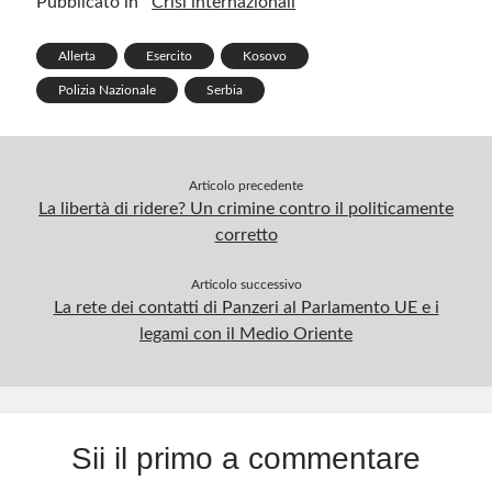
Pubblicato in
Crisi internazionali
o
n
t
r
m
A
e
k
p
Allerta
Esercito
Kosovo
p
Polizia Nazionale
Serbia
Articolo precedente
La libertà di ridere? Un crimine contro il politicamente
corretto
Articolo successivo
La rete dei contatti di Panzeri al Parlamento UE e i
legami con il Medio Oriente
Sii il primo a commentare