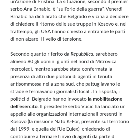
un’azione di Pristina. La situazione, secondo il premier
serbo Ana Brnabic, è “sull’orlo della guerra”.
Venerdì
Meta
Brnabic ha dichiarato che Belgrado è vicina a decidere
di chiedere il ritorno delle sue truppe in Kosovo e, nel
Accedi
frattempo, gli USA hanno chiesto a entrambe le parti
Feed dei contenuti
di non alzare il livello di tensione.
Feed dei commenti
WordPress.org
Secondo quanto
riferito
da
Repubblica
, sarebbero
almeno 80 gli uomini giunti nel nord di Mitrovica
mercoledì, mentre sarebbe stata confermata la
presenza di altri due plotoni di agenti in tenuta
antisommossa nella zona sud, che pattugliavano le
strade e fermavano i giornalisti locali. In risposta, i
politici di Belgrado hanno invocato
la mobilitazione
dell’esercito
. Il presidente serbo Vucic ha lanciato un
appello alle organizzazioni internazionali presenti in
Kosovo (la missione Nato K-For, presente sul territorio
dal 1999, e quella dell’Ue Eulex), chiedendo di
contribuire a fermare l’invio di agenti da parte di