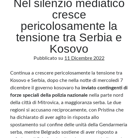
Nel silenzio mediatico
cresce
Archivio
pericolosamente la
Archivi
tensione tra Serbia e
Kosovo
Categorie
Pubblicato su
11 Dicembre 2022
Categorie
Continua a crescere pericolosamente la tensione tra
Kosovo e Serbia, dopo che nella notte di mercoledì 7
dicembre il governo kosovaro ha
inviato contingenti di
Questo blog non rappresenta una testata giornalistica, in quanto viene aggiornato
senza alcuna periodicità. Non può pertanto considerarsi un prodotto editoriale ai
forze speciali della polizia nazionale
nella parte nord
sensi della legge n· 62 del 7.03.2001. L’autore non è responsabile di quanto
pubblicato dai lettori nei commenti ai vari post. Saranno comunque cancellati quelli
della città di Mitrovica, a maggioranza serba. Le due
ritenuti offensivi o lesivi dell’immagine o dell’onorabilità di terzi, di genere spam,
razzisti o che contengano dati personali non conformi al rispetto delle norme sulla
regioni si accusano reciprocamente, con Pristina che
privacy. Alcune immagini inserite in questo blog sono tratte da Internet e, pertanto,
ha dichiarato di aver agito in risposta allo
considerate di pubblico dominio. Qualora la loro pubblicazione violasse eventuali
diritti d’autore, vi invito a comunicarlo via e-mail a info[at]dinovalle.it e saranno
spostamento sul confine delle unità della Gendarmeria
immediatamente rimosse. L’autore del blog non è responsabile dei siti collegati
tramite link né del loro contenuto, che può essere soggetto a variazioni nel tempo.
serba, mentre Belgrado sostiene di aver risposto a