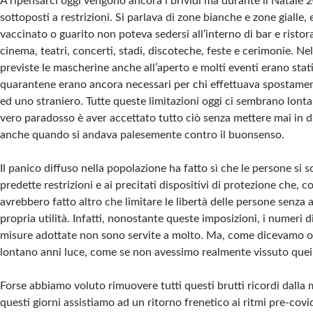
A ripensarci oggi vengono ancora i brividi ma durante il Natale
sottoposti a restrizioni. Si parlava di zone bianche e zone gialle, 
vaccinato o guarito non poteva sedersi all’interno di bar e ristor
cinema, teatri, concerti, stadi, discoteche, feste e cerimonie. Nel
previste le mascherine anche all’aperto e molti eventi erano stat
quarantene erano ancora necessari per chi effettuava spostament
ed uno straniero. Tutte queste limitazioni oggi ci sembrano lonta
vero paradosso è aver accettato tutto ciò senza mettere mai in d
anche quando si andava palesemente contro il buonsenso.
Il panico diffuso nella popolazione ha fatto sì che le persone si 
predette restrizioni e ai precitati dispositivi di protezione che, 
avrebbero fatto altro che limitare le libertà delle persone senza 
propria utilità. Infatti, nonostante queste imposizioni, i numeri 
misure adottate non sono servite a molto. Ma, come dicevamo og
lontano anni luce, come se non avessimo realmente vissuto que
Forse abbiamo voluto rimuovere tutti questi brutti ricordi dalla
questi giorni assistiamo ad un ritorno frenetico ai ritmi pre-covi