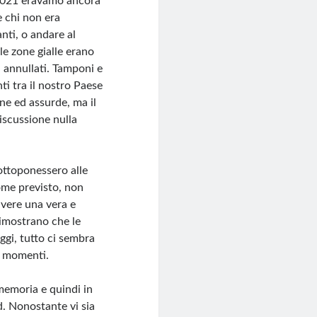
 2021 eravamo ancora
e chi non era
anti, o andare al
le zone gialle erano
i annullati. Tamponi e
i tra il nostro Paese
ne ed assurde, ma il
iscussione nulla
sottoponessero alle
come previsto, non
avere una vera e
dimostrano che le
gi, tutto ci sembra
i momenti.
 memoria e quindi in
d. Nonostante vi sia