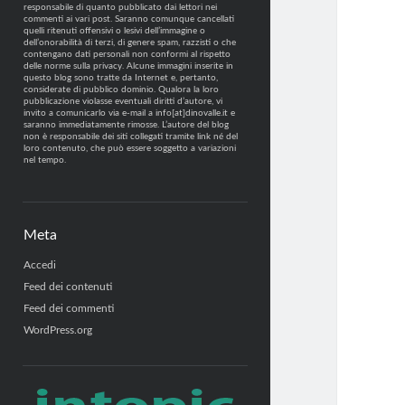
responsabile di quanto pubblicato dai lettori nei
commenti ai vari post. Saranno comunque cancellati
quelli ritenuti offensivi o lesivi dell’immagine o
dell’onorabilità di terzi, di genere spam, razzisti o che
contengano dati personali non conformi al rispetto
delle norme sulla privacy. Alcune immagini inserite in
questo blog sono tratte da Internet e, pertanto,
considerate di pubblico dominio. Qualora la loro
pubblicazione violasse eventuali diritti d’autore, vi
invito a comunicarlo via e-mail a info[at]dinovalle.it e
saranno immediatamente rimosse. L’autore del blog
non è responsabile dei siti collegati tramite link né del
loro contenuto, che può essere soggetto a variazioni
nel tempo.
Meta
Accedi
Feed dei contenuti
Feed dei commenti
WordPress.org