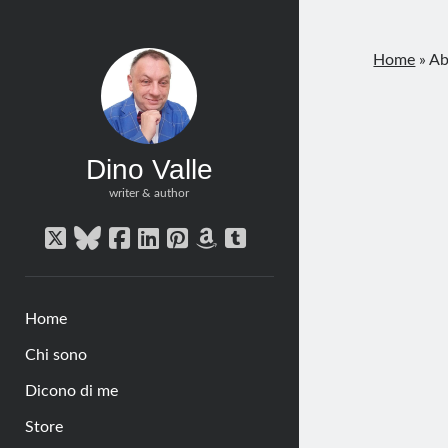
Home
»
Ab
Dino Valle
writer & author
twitter
bluesky
facebook
linkedin
pinterest
amazon
tumblr
Home
Chi sono
Dicono di me
Store