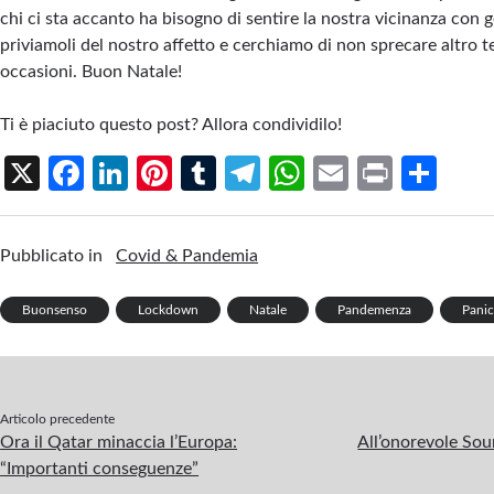
chi ci sta accanto ha bisogno di sentire la nostra vicinanza con 
priviamoli del nostro affetto e cerchiamo di non sprecare altro 
occasioni. Buon Natale!
Ti è piaciuto questo post? Allora condividilo!
X
Fa
Li
Pi
T
Te
W
E
Pr
S
ce
n
nt
u
le
h
m
in
h
b
ke
er
m
gr
at
ail
t
ar
Pubblicato in
Covid & Pandemia
o
dI
es
bl
a
s
e
o
n
t
r
m
A
Buonsenso
Lockdown
Natale
Pandemenza
Pani
k
p
p
Articolo precedente
Ora il Qatar minaccia l’Europa:
All’onorevole Sou
“Importanti conseguenze”