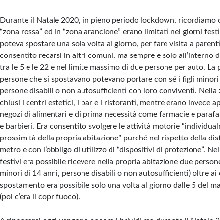
Durante il Natale 2020, in pieno periodo lockdown, ricordiamo c
“zona rossa” ed in “zona arancione” erano limitati nei giorni festiv
poteva spostare una sola volta al giorno, per fare visita a parenti
consentito recarsi in altri comuni, ma sempre e solo all’interno d
tra le 5 e le 22 e nel limite massimo di due persone per auto. La
persone che si spostavano potevano portare con sé i figli minori 
persone disabili o non autosufficienti con loro conviventi. Nella
chiusi i centri estetici, i bar e i ristoranti, mentre erano invece a
negozi di alimentari e di prima necessità come farmacie e parafa
e barbieri. Era consentito svolgere le attività motorie “individua
prossimità della propria abitazione” purché nel rispetto della di
metro e con l’obbligo di utilizzo di “dispositivi di protezione”. Nei
festivi era possibile ricevere nella propria abitazione due person
minori di 14 anni, persone disabili o non autosufficienti) oltre ai
spostamento era possibile solo una volta al giorno dalle 5 del mat
(poi c’era il coprifuoco).