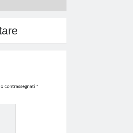
tare
ono contrassegnati
*