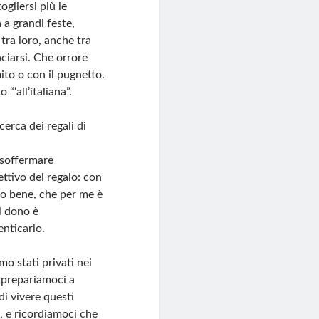
gliersi più le
 a grandi feste,
 tra loro, anche tra
aciarsi. Che orrore
ito o con il pugnetto.
“‘all’italiana”.
cerca dei regali di
 soffermare
ttivo del regalo: con
io bene, che per me è
l dono è
nticarlo.
mo stati privati nei
, prepariamoci a
di vivere questi
, e ricordiamoci che