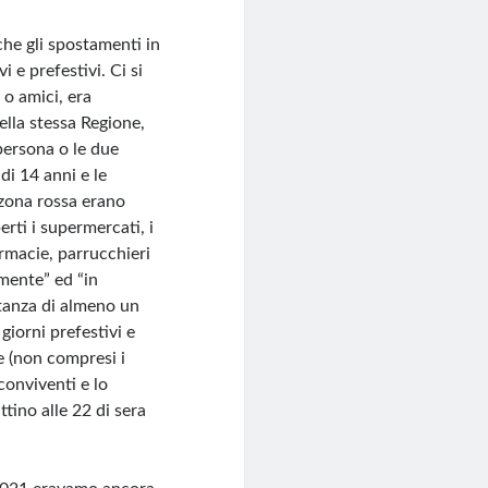
he gli spostamenti in
i e prefestivi. Ci si
 o amici, era
ella stessa Regione,
 persona o le due
di 14 anni e le
 zona rossa erano
perti i supermercati, i
rmacie, parrucchieri
lmente” ed “in
stanza di almeno un
 giorni prefestivi e
e (non compresi i
 conviventi e lo
tino alle 22 di sera