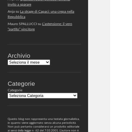
invito a sparare
Anja
su
La strage di Capaci: una crepa nella
Repubblica
Mauro SPALLUCCI
su
L’astensione: il vero
“partito” vincitore
Archivio
Archivi
Categorie
Categorie
Questo blog non rappresenta una testata giornalistica,
in quanto viene aggiornato senza alcuna periodicità.
Non può pertanto considerarsi un prodotto editoriale
ai sensi della legge n· 62 del 7.03.2001. L’autore non è