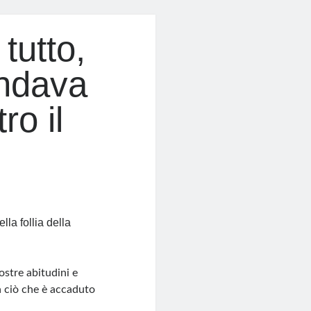
tutto,
andava
o il
la follia della
ostre abitudini e
ta ciò che è accaduto