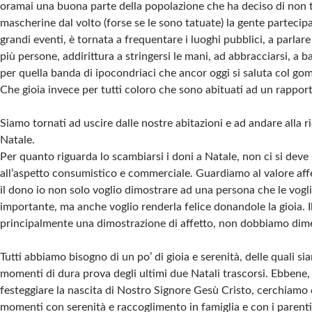
oramai una buona parte della popolazione che ha deciso di non to
mascherine dal volto (forse se le sono tatuate) la gente partecipa
grandi eventi, è tornata a frequentare i luoghi pubblici, a parlare
più persone, addirittura a stringersi le mani, ad abbracciarsi, a b
per quella banda di ipocondriaci che ancor oggi si saluta col gom
Che gioia invece per tutti coloro che sono abituati ad un rapporto 
Siamo tornati ad uscire dalle nostre abitazioni e ad andare alla ri
Natale.
Per quanto riguarda lo scambiarsi i doni a Natale, non ci si deve
all’aspetto consumistico e commerciale. Guardiamo al valore affe
il dono io non solo voglio dimostrare ad una persona che le vogl
importante, ma anche voglio renderla felice donandole la gioia. I
principalmente una dimostrazione di affetto, non dobbiamo dime
Tutti abbiamo bisogno di un po’ di gioia e serenità, delle quali sia
momenti di dura prova degli ultimi due Natali trascorsi. Ebbene
festeggiare la nascita di Nostro Signore Gesù Cristo, cerchiamo 
momenti con serenità e raccoglimento in famiglia e con i parenti