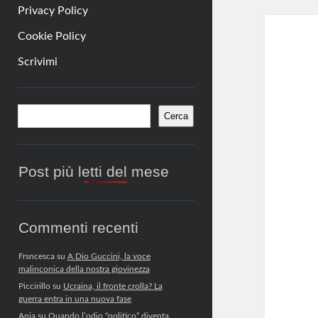
Privacy Policy
Cookie Policy
Scrivimi
Barra
Cerca
Cerca
laterale
Post più letti del mese
Commenti recenti
Frsncesca
su
A Dio Guccini, la voce
malinconica della nostra giovinezza
Piccirillo
su
Ucraina, il fronte crolla? La
guerra entra in una nuova fase
Anja
su
Quando l’odio “politico” diventa