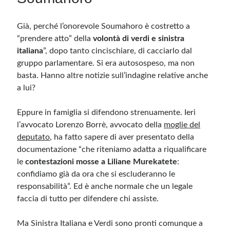
Già, perché l’onorevole Soumahoro è costretto a
Meta
“prendere atto” della
volontà di verdi e sinistra
Accedi
italiana
”, dopo tanto cincischiare, di cacciarlo dal
Feed dei contenuti
gruppo parlamentare. Si era autosospeso, ma non
Feed dei commenti
basta. Hanno altre notizie sull’indagine relative anche
WordPress.org
a lui?
Eppure in famiglia si difendono strenuamente. Ieri
l’avvocato
Lorenzo Borrè, avvocato della
moglie del
deputato
, ha fatto sapere di aver
presentato della
documentazione
“
che riteniamo adatta a riqualificare
le
contestazioni mosse a Liliane Murekatete
:
confidiamo già da ora che si escluderanno le
responsabilità”.
Ed è anche normale che un legale
faccia di tutto per difendere chi assiste.
Ma S
inistra Italiana e Verdi sono pronti
comunque
a