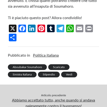
avvenuto. E chissà quanti potranno credere che tutto
sia avvenuto all’insaputa di Soumahoro.
Ti è piaciuto questo post? Allora condividilo!
X
Fa
Li
Pi
T
Te
W
E
Pr
ce
n
nt
u
le
h
m
in
S
b
ke
er
m
gr
at
ail
t
h
o
dI
es
bl
a
s
ar
Pubblicato in
Politica italiana
o
n
t
r
m
A
e
k
p
Aboubakar Soumahoro
Scaricato
p
Sinistra Italiana
Stipendio
Verdi
Articolo precedente
Abbiamo accettato tutto, anche quando si andava
palesemente contro il buonsenso!