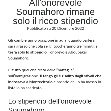
All’onorevole
Soumahoro rimane
Archivio
solo il ricco stipendio
Archivi
Pubblicato su
20 Dicembre 2022
Gli cambieranno posizione in aula; quando parlerà
Categorie
sarà grasso che cola se gli toccheranno tre minuti;
si
Categorie
terrà solo lo stipendio
, l’onorevole
Aboubakar
Soumahoro.
E’ tutto quel che resta delle “battaglie”
Questo blog non rappresenta una testata giornalistica, in quanto viene aggiornato
senza alcuna periodicità. Non può pertanto considerarsi un prodotto editoriale ai
sull’immigrazione. Il
fango gli è risalito dagli stivali che
sensi della legge n· 62 del 7.03.2001. L’autore non è responsabile di quanto
pubblicato dai lettori nei commenti ai vari post. Saranno comunque cancellati quelli
indossava a Montecitorio
e proprio chi lo ha messo in
ritenuti offensivi o lesivi dell’immagine o dell’onorabilità di terzi, di genere spam,
lista lo ha scaricato.
razzisti o che contengano dati personali non conformi al rispetto delle norme sulla
privacy. Alcune immagini inserite in questo blog sono tratte da Internet e, pertanto,
considerate di pubblico dominio. Qualora la loro pubblicazione violasse eventuali
diritti d’autore, vi invito a comunicarlo via e-mail a info[at]dinovalle.it e saranno
Lo stipendio dell’onorevole
immediatamente rimosse. L’autore del blog non è responsabile dei siti collegati
tramite link né del loro contenuto, che può essere soggetto a variazioni nel tempo.
Soumahoro