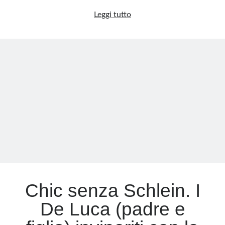
Il
Leggi tutto
nuovo
corso
di
Forza
Italia:
il
dopo-
Cavaliere
riparte
da
Tajani
Chic senza Schlein. I
De Luca (padre e