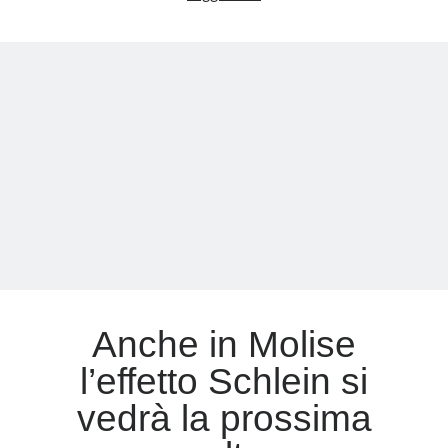
Luca
senza
Meta
mezze
Accedi
misure:
Feed dei contenuti
Per
Feed dei commenti
anni
WordPress.org
siamo
stati
governati
da
analfabeti
Anche in Molise
l’effetto Schlein si
vedrà la prossima