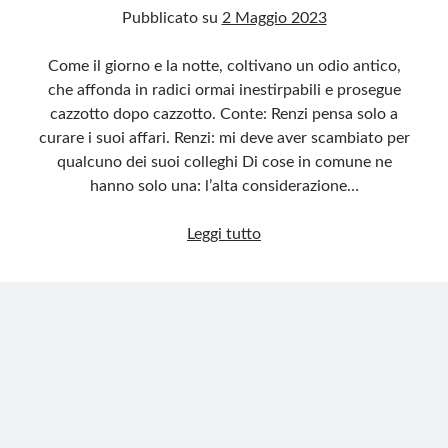
Pubblicato su
2 Maggio 2023
Come il giorno e la notte, coltivano un odio antico,
che affonda in radici ormai inestirpabili e prosegue
cazzotto dopo cazzotto. Conte: Renzi pensa solo a
curare i suoi affari. Renzi: mi deve aver scambiato per
qualcuno dei suoi colleghi Di cose in comune ne
hanno solo una: l’alta considerazione…
Giuseppe
Leggi tutto
Conte
e
Matteo
Renzi,
due
ex
premier
in