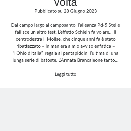
volta
Pubblicato su
28 Giugno 2023
Dal campo largo al camposanto, l’alleanza Pd-5 Stelle
fallisce un altro test. L’effetto Schlein fa volare… il
centrodestra Il Molise, che cinque anni fa è stato
ribattezzato – in maniera a mio avviso enfatica –
“l’Ohio d’Italia”, regala ai pentapiddini l’ultima di una
lunga serie di batoste. L’Armata Brancaleone tanto…
Anche
Leggi tutto
in
Molise
l’effetto
Schlein
si
vedrà
la
prossima