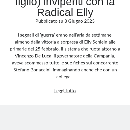
figlio) inviperiti con la
Radical Elly
Pubblicato su
8 Giugno 2023
I segnali di ‘guerra’ erano nell’aria da settimane,
almeno dalla vittoria a sorpresa di Elly Schlein alle
primarie del 25 febbraio. Il sistema che ruota attorno a
Vincenzo De Luca, il governatore della Campania,
aveva scommesso tutte le sue fiches sul concorrente
Stefano Bonaccini, immaginando anche che con un
collega…
Chic
Leggi tutto
senza
Schlein.
I
De
Luca