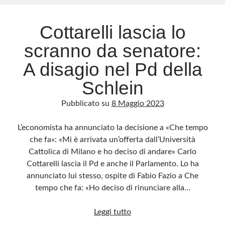
per
il
Golfo
Cottarelli lascia lo
(e
scranno da senatore:
una
nuova
A disagio nel Pd della
fidanzata)
Schlein
Pubblicato su
8 Maggio 2023
L’economista ha annunciato la decisione a «Che tempo
che fa»: «Mi è arrivata un’offerta dall’Università
Cattolica di Milano e ho deciso di andare» Carlo
Cottarelli lascia il Pd e anche il Parlamento. Lo ha
annunciato lui stesso, ospite di Fabio Fazio a Che
tempo che fa: «Ho deciso di rinunciare alla…
Cottarelli
Leggi tutto
lascia