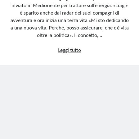
inviato in Medioriente per trattare sull’energia. «Luigi»
è sparito anche dai radar dei suoi compagni di
avventura e ora inizia una terza vita «Mi sto dedicando
a una nuova vita. Perché, posso assicurare, che c’è vita
oltre la politica». Il concetto,…
Di
Leggi tutto
Maio,
la
caduta
e
la
«sparizione».
Ora
torna
con
un
biglietto