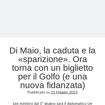
(padre
e
figlio)
inviperiti
con
la
Radical
Elly
Di Maio, la caduta e la
«sparizione». Ora
torna con un biglietto
per il Golfo (e una
nuova fidanzata)
Pubblicato su
21 Maggio 2023
L’ex ministro dal 1° giugno sarà il diplomatico Ue