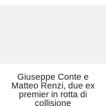
lo
scranno
da
senatore:
A
disagio
nel
Pd
della
Schlein
Giuseppe Conte e
Matteo Renzi, due ex
premier in rotta di
collisione