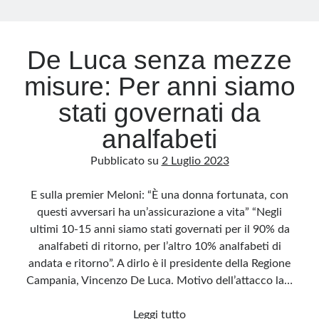
Archivio
De Luca senza mezze
Archivi
misure: Per anni siamo
stati governati da
Categorie
analfabeti
Categorie
Pubblicato su
2 Luglio 2023
E sulla premier Meloni: “È una donna fortunata, con
Questo blog non rappresenta una testata giornalistica, in quanto viene aggiornato
questi avversari ha un’assicurazione a vita” “Negli
senza alcuna periodicità. Non può pertanto considerarsi un prodotto editoriale ai
sensi della legge n· 62 del 7.03.2001. L’autore non è responsabile di quanto
ultimi 10-15 anni siamo stati governati per il 90% da
pubblicato dai lettori nei commenti ai vari post. Saranno comunque cancellati quelli
ritenuti offensivi o lesivi dell’immagine o dell’onorabilità di terzi, di genere spam,
analfabeti di ritorno, per l’altro 10% analfabeti di
razzisti o che contengano dati personali non conformi al rispetto delle norme sulla
privacy. Alcune immagini inserite in questo blog sono tratte da Internet e, pertanto,
andata e ritorno”. A dirlo è il presidente della Regione
considerate di pubblico dominio. Qualora la loro pubblicazione violasse eventuali
diritti d’autore, vi invito a comunicarlo via e-mail a info[at]dinovalle.it e saranno
Campania, Vincenzo De Luca. Motivo dell’attacco la…
immediatamente rimosse. L’autore del blog non è responsabile dei siti collegati
tramite link né del loro contenuto, che può essere soggetto a variazioni nel tempo.
De
Leggi tutto