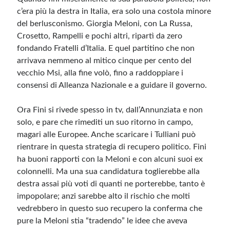
c’era più la destra in Italia, era solo una costola minore
del berlusconismo. Giorgia Meloni, con La Russa,
Crosetto, Rampelli e pochi altri, ripartì da zero
fondando Fratelli d’Italia. E quel partitino che non
arrivava nemmeno al mitico cinque per cento del
vecchio Msi, alla fine volò, fino a raddoppiare i
consensi di Alleanza Nazionale e a guidare il governo.
Ora Fini si rivede spesso in tv, dall’Annunziata e non
solo, e pare che rimediti un suo ritorno in campo,
magari alle Europee. Anche scaricare i Tulliani può
rientrare in questa strategia di recupero politico. Fini
ha buoni rapporti con la Meloni e con alcuni suoi ex
colonnelli. Ma una sua candidatura toglierebbe alla
destra assai più voti di quanti ne porterebbe, tanto è
impopolare; anzi sarebbe alto il rischio che molti
vedrebbero in questo suo recupero la conferma che
pure la Meloni stia “tradendo” le idee che aveva