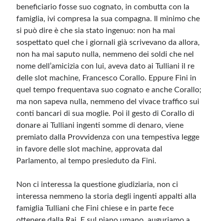
beneficiario fosse suo cognato, in combutta con la
famiglia, ivi compresa la sua compagna.
Il minimo che
Meta
si può dire è che sia stato ingenuo: non ha mai
sospettato quel che i giornali già scrivevano da allora,
Accedi
non ha mai saputo nulla, nemmeno dei soldi che nel
Feed dei contenuti
nome dell’amicizia con lui, aveva dato ai Tulliani il re
Feed dei commenti
delle slot machine, Francesco Corallo. Eppure Fini in
WordPress.org
quel tempo frequentava suo cognato e anche Corallo;
ma non sapeva nulla, nemmeno del vivace traffico sui
conti bancari di sua moglie. Poi il gesto di Corallo di
donare ai Tulliani ingenti somme di denaro, viene
premiato dalla Provvidenza con una tempestiva legge
in favore delle slot machine, approvata dal
Parlamento, al tempo presieduto da Fini.
Non ci interessa la questione giudiziaria, non ci
interessa nemmeno la storia degli ingenti appalti alla
famiglia Tulliani che Fini chiese e in parte fece
ottenere dalla Rai. E sul piano umano, auguriamo a