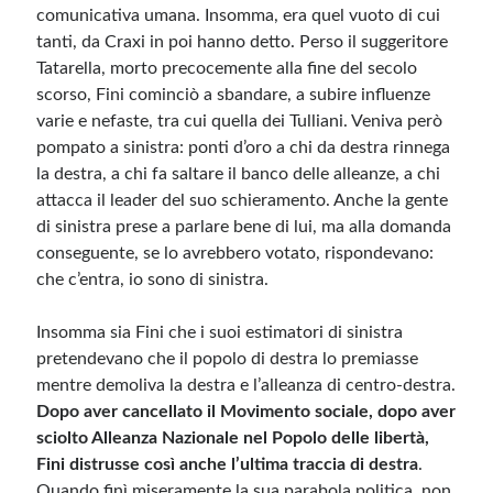
comunicativa umana. Insomma, era quel vuoto di cui
tanti, da Craxi in poi hanno detto. Perso il suggeritore
Tatarella, morto precocemente alla fine del secolo
scorso, Fini cominciò a sbandare, a subire influenze
varie e nefaste, tra cui quella dei Tulliani. Veniva però
pompato a sinistra: ponti d’oro a chi da destra rinnega
la destra, a chi fa saltare il banco delle alleanze, a chi
attacca il leader del suo schieramento. Anche la gente
di sinistra prese a parlare bene di lui, ma alla domanda
conseguente, se lo avrebbero votato, rispondevano:
che c’entra, io sono di sinistra.
Insomma sia Fini che i suoi estimatori di sinistra
pretendevano che il popolo di destra lo premiasse
mentre demoliva la destra e l’alleanza di centro-destra.
Dopo aver cancellato il Movimento sociale, dopo aver
sciolto Alleanza Nazionale nel Popolo delle libertà,
Fini distrusse così anche l’ultima traccia di destra
.
Quando finì miseramente la sua parabola politica, non