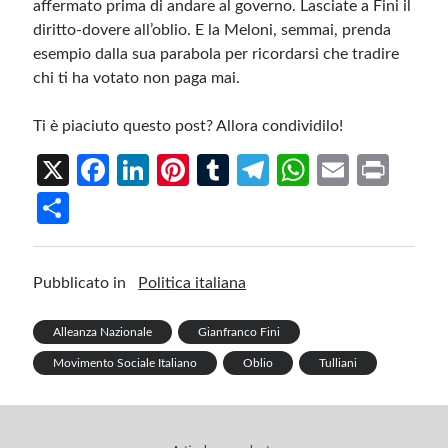
affermato prima di andare al governo. Lasciate a Fini il
diritto-dovere all’oblio. E la Meloni, semmai, prenda
esempio dalla sua parabola per ricordarsi che tradire
chi ti ha votato non paga mai.
Ti è piaciuto questo post? Allora condividilo!
X
Fa
Li
Pi
T
Te
W
E
Pr
ce
n
nt
u
le
h
m
in
S
b
ke
er
m
gr
at
ail
t
h
o
dI
es
bl
a
s
ar
Pubblicato in
Politica italiana
o
n
t
r
m
A
e
k
p
Alleanza Nazionale
Gianfranco Fini
p
Movimento Sociale Italiano
Oblio
Tulliani