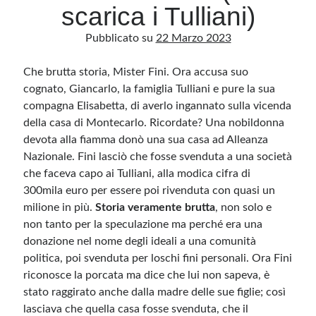
scarica i Tulliani)
Pubblicato su
22 Marzo 2023
Archivio
Archivi
Che brutta storia, Mister Fini. Ora accusa suo
cognato, Giancarlo, la famiglia Tulliani e pure la sua
compagna Elisabetta, di averlo ingannato sulla vicenda
Categorie
della casa di Montecarlo. Ricordate? Una nobildonna
Categorie
devota alla fiamma donò una sua casa ad Alleanza
Nazionale. Fini lasciò che fosse svenduta a una società
che faceva capo ai Tulliani, alla modica cifra di
300mila euro per essere poi rivenduta con quasi un
Questo blog non rappresenta una testata giornalistica, in quanto viene aggiornato
milione in più.
Storia veramente brutta
, non solo e
senza alcuna periodicità. Non può pertanto considerarsi un prodotto editoriale ai
sensi della legge n· 62 del 7.03.2001. L’autore non è responsabile di quanto
non tanto per la speculazione ma perché era una
pubblicato dai lettori nei commenti ai vari post. Saranno comunque cancellati quelli
donazione nel nome degli ideali a una comunità
ritenuti offensivi o lesivi dell’immagine o dell’onorabilità di terzi, di genere spam,
razzisti o che contengano dati personali non conformi al rispetto delle norme sulla
politica, poi svenduta per loschi fini personali. Ora Fini
privacy. Alcune immagini inserite in questo blog sono tratte da Internet e, pertanto,
considerate di pubblico dominio. Qualora la loro pubblicazione violasse eventuali
riconosce la porcata ma dice che lui non sapeva, è
diritti d’autore, vi invito a comunicarlo via e-mail a info[at]dinovalle.it e saranno
immediatamente rimosse. L’autore del blog non è responsabile dei siti collegati
stato raggirato anche dalla madre delle sue figlie; così
tramite link né del loro contenuto, che può essere soggetto a variazioni nel tempo.
lasciava che quella casa fosse svenduta, che il