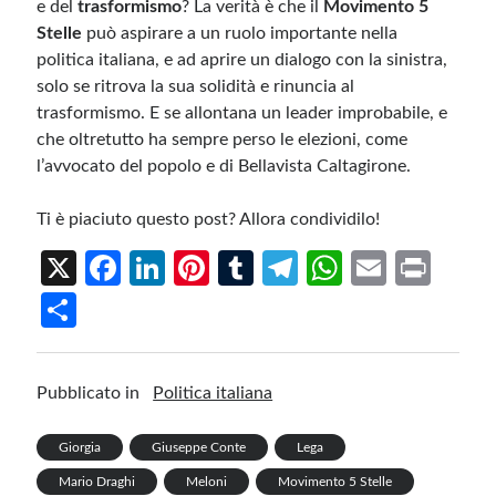
e del
trasformismo
? La verità è che il
Movimento 5
Stelle
può aspirare a un ruolo importante nella
politica italiana, e ad aprire un dialogo con la sinistra,
solo se ritrova la sua solidità e rinuncia al
trasformismo. E se allontana un leader improbabile, e
che oltretutto ha sempre perso le elezioni, come
l’avvocato del popolo e di Bellavista Caltagirone.
Ti è piaciuto questo post? Allora condividilo!
X
Fa
Li
Pi
T
Te
W
E
Pr
ce
n
nt
u
le
h
m
in
S
b
ke
er
m
gr
at
ail
t
h
o
dI
es
bl
a
s
ar
Pubblicato in
Politica italiana
o
n
t
r
m
A
e
k
p
Giorgia
Giuseppe Conte
Lega
p
Mario Draghi
Meloni
Movimento 5 Stelle