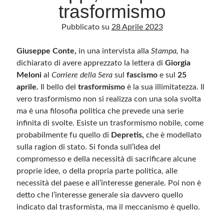
trasformismo
Pubblicato su
28 Aprile 2023
Archivio
Archivi
Giuseppe Conte,
in una intervista alla
Stampa,
ha
dichiarato di avere apprezzato la lettera di
Giorgia
Meloni
al
Corriere della Sera
sul
fascismo
e sul
25
Categorie
aprile.
Il bello del
trasformismo
è la sua illimitatezza. Il
Categorie
vero trasformismo non si realizza con una sola svolta
ma è una filosofia politica che prevede una serie
infinita di svolte. Esiste un trasformismo nobile, come
probabilmente fu quello di
Depretis,
che è modellato
Questo blog non rappresenta una testata giornalistica, in quanto viene aggiornato
sulla ragion di stato. Si fonda sull’idea del
senza alcuna periodicità. Non può pertanto considerarsi un prodotto editoriale ai
sensi della legge n· 62 del 7.03.2001. L’autore non è responsabile di quanto
compromesso e della necessità di sacrificare alcune
pubblicato dai lettori nei commenti ai vari post. Saranno comunque cancellati quelli
proprie idee, o della propria parte politica, alle
ritenuti offensivi o lesivi dell’immagine o dell’onorabilità di terzi, di genere spam,
razzisti o che contengano dati personali non conformi al rispetto delle norme sulla
necessità del paese e all’interesse generale. Poi non è
privacy. Alcune immagini inserite in questo blog sono tratte da Internet e, pertanto,
considerate di pubblico dominio. Qualora la loro pubblicazione violasse eventuali
detto che l’interesse generale sia davvero quello
diritti d’autore, vi invito a comunicarlo via e-mail a info[at]dinovalle.it e saranno
immediatamente rimosse. L’autore del blog non è responsabile dei siti collegati
indicato dal trasformista, ma il meccanismo è quello.
tramite link né del loro contenuto, che può essere soggetto a variazioni nel tempo.