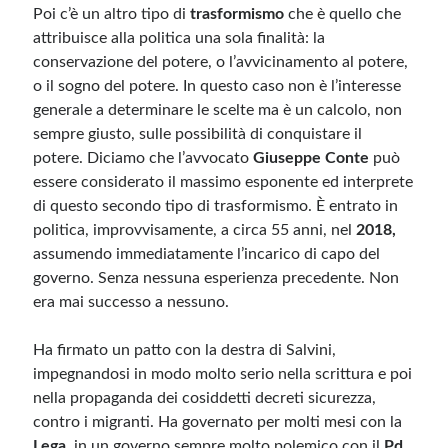
Poi c’è un altro tipo di
trasformismo
che è quello che
attribuisce alla politica una sola finalità: la
Meta
conservazione del potere, o l’avvicinamento al potere,
o il sogno del potere. In questo caso non è l’interesse
Accedi
generale a determinare le scelte ma è un calcolo, non
Feed dei contenuti
sempre giusto, sulle possibilità di conquistare il
Feed dei commenti
potere. Diciamo che l’avvocato
Giuseppe Conte
può
WordPress.org
essere considerato il massimo esponente ed interprete
di questo secondo tipo di trasformismo. È entrato in
politica, improvvisamente, a circa 55 anni, nel
2018,
assumendo immediatamente l’incarico di capo del
governo. Senza nessuna esperienza precedente. Non
era mai successo a nessuno.
Ha firmato un patto con la destra di Salvini,
impegnandosi in modo molto serio nella scrittura e poi
nella propaganda dei cosiddetti decreti sicurezza,
contro i migranti. Ha governato per molti mesi con la
Lega,
in un governo sempre molto polemico con il
Pd,