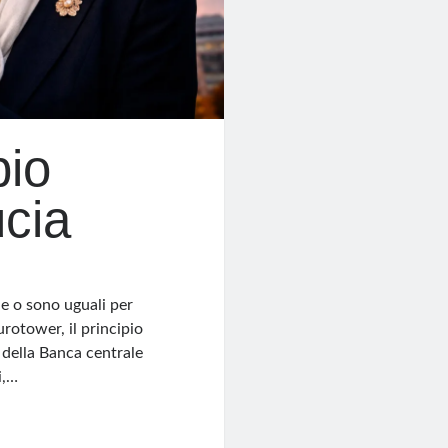
pio
cia
ole o sono uguali per
urotower, il principio
 della Banca centrale
i,…