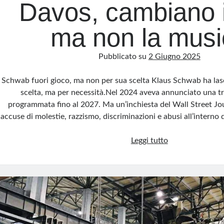
Davos, cambiano i 
ma non la musi
Pubblicato su
2 Giugno 2025
Schwab fuori gioco, ma non per sua scelta Klaus Schwab ha las
scelta, ma per necessità.Nel 2024 aveva annunciato una tr
programmata fino al 2027. Ma un’inchiesta del Wall Street Jou
accuse di molestie, razzismo, discriminazioni e abusi all’inter
Davos,
Leggi tutto
cambiano
i
volti
ma
non
la
musica