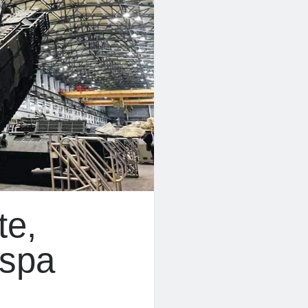
te,
aspa