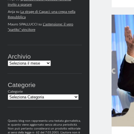
invito a sparare
Anja
su
La strage di Capaci: una crepa nella
Repubblica
Mauro SPALLUCCI
su
L’astensione: il vero
“partito” vincitore
Archivio
Archivi
Categorie
Categorie
Questo blog non rappresenta una testata giornalistica,
in quanto viene aggiornato senza alcuna periodicità.
Non può pertanto considerarsi un prodotto editoriale
ai sensi della legge n· 62 del 7.03.2001. L’autore non è