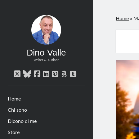
Home
»
Ma
Dino Valle
writer & author
twitter
bluesky
facebook
linkedin
pinterest
amazon
tumblr
Home
Chi sono
Dicono di me
Store