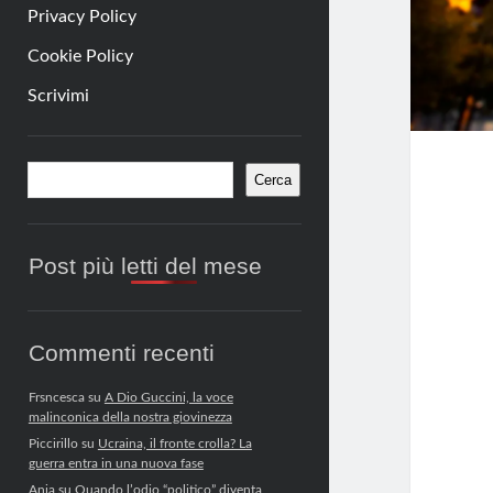
Privacy Policy
Cookie Policy
Scrivimi
Barra
Cerca
Cerca
laterale
Post più letti del mese
Commenti recenti
Frsncesca
su
A Dio Guccini, la voce
malinconica della nostra giovinezza
Piccirillo
su
Ucraina, il fronte crolla? La
guerra entra in una nuova fase
Anja
su
Quando l’odio “politico” diventa