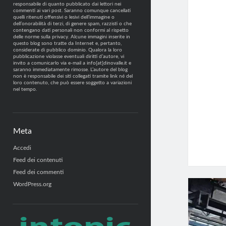
responsabile di quanto pubblicato dai lettori nei
commenti ai vari post. Saranno comunque cancellati
quelli ritenuti offensivi o lesivi dell’immagine o
dell’onorabilità di terzi, di genere spam, razzisti o che
contengano dati personali non conformi al rispetto
delle norme sulla privacy. Alcune immagini inserite in
questo blog sono tratte da Internet e, pertanto,
considerate di pubblico dominio. Qualora la loro
pubblicazione violasse eventuali diritti d’autore, vi
invito a comunicarlo via e-mail a info[at]dinovalle.it e
saranno immediatamente rimosse. L’autore del blog
non è responsabile dei siti collegati tramite link né del
loro contenuto, che può essere soggetto a variazioni
nel tempo.
Meta
Accedi
Feed dei contenuti
Feed dei commenti
WordPress.org