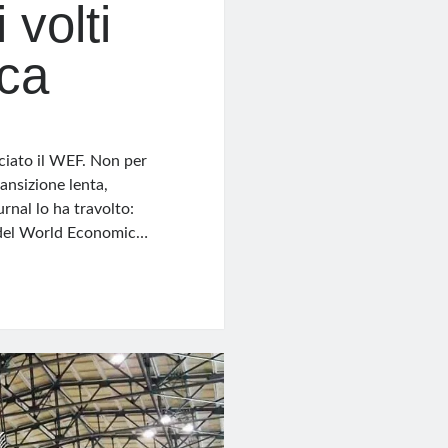
volti
ca
ciato il WEF. Non per
ansizione lenta,
rnal lo ha travolto:
no del World Economic…