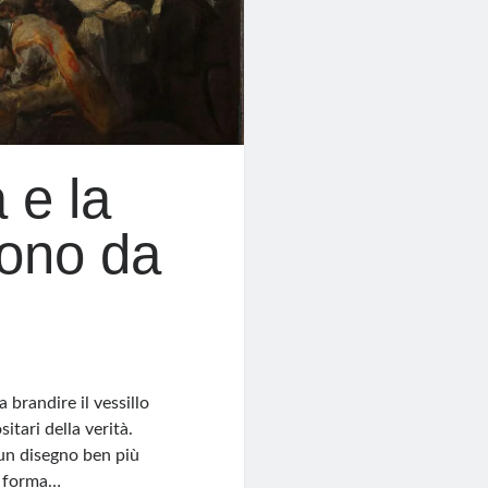
 e la
tono da
a brandire il vessillo
itari della verità.
 un disegno ben più
i forma…