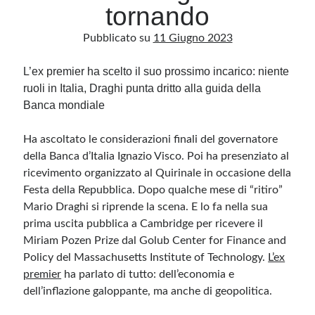
tornando
Pubblicato su
11 Giugno 2023
Archivio
Archivi
L’ex premier ha scelto il suo prossimo incarico: niente
ruoli in Italia, Draghi punta dritto alla guida della
Banca mondiale
Categorie
Categorie
Ha ascoltato le considerazioni finali del governatore
della Banca d’Italia Ignazio Visco. Poi ha presenziato al
ricevimento organizzato al Quirinale in occasione della
Festa della Repubblica. Dopo qualche mese di “ritiro”
Questo blog non rappresenta una testata giornalistica, in quanto viene aggiornato
Mario Draghi si riprende la scena. E lo fa nella sua
senza alcuna periodicità. Non può pertanto considerarsi un prodotto editoriale ai
sensi della legge n· 62 del 7.03.2001. L’autore non è responsabile di quanto
prima uscita pubblica a Cambridge per ricevere il
pubblicato dai lettori nei commenti ai vari post. Saranno comunque cancellati quelli
Miriam Pozen Prize dal Golub Center for Finance and
ritenuti offensivi o lesivi dell’immagine o dell’onorabilità di terzi, di genere spam,
razzisti o che contengano dati personali non conformi al rispetto delle norme sulla
Policy del Massachusetts Institute of Technology.
L’ex
privacy. Alcune immagini inserite in questo blog sono tratte da Internet e, pertanto,
considerate di pubblico dominio. Qualora la loro pubblicazione violasse eventuali
premier
ha parlato di tutto: dell’economia e
diritti d’autore, vi invito a comunicarlo via e-mail a info[at]dinovalle.it e saranno
immediatamente rimosse. L’autore del blog non è responsabile dei siti collegati
dell’inflazione galoppante, ma anche di geopolitica.
tramite link né del loro contenuto, che può essere soggetto a variazioni nel tempo.