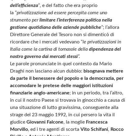
dell’efficienza
”
, e del fatto che era proprio
la
“privatizzazione ad essere percepita come uno
strumento per
limitare l’interferenza politica nella
gestione quotidiana delle aziende pubbliche
”
; l’allora
Direttore Generale del Tesoro non si dimenticò di
ricordare che i mercati vedevano
“le privatizzazioni in
Italia come la cartina di tornasole della
dipendenza del
nostro governo dai mercati stessi
”.
Le parole pronunciate in quel contesto da Mario
Draghi non lasciano alcun dubbio:
bisognava mettere
da parte il benessere del popolo e la democrazia, per
accomodare le pretese delle maggiori istituzioni
finanziarie anglo-americane
; in un periodo, tra l’altro,
in cui il nostro Paese si trovava in ginocchio a causa di
una situazione di lutto gravissima, conseguente alla
strage del 23 maggio 1992, in cui persero la vita il
giudice
Giovanni Falcone
, la moglie
Francesca
Morvillo
, ed i tre agenti di scorta
Vito Schifani
,
Rocco