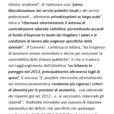
riforme strutturali”
, di realizzare una
“
piena
liberalizzazione dei servizi pubblici locali
e dei servizi
professionali… attraverso
privatizzazioni su larga scala
”
,
oltre a
“riformare ulteriormente il sistema di
contrattazione salariale collettiva, permettendo accordi
al livello d’impresa in modo da ritagliare i salari e le
condizioni di lavoro alle esigenze specifiche delle
aziende”
.
“Il Governo”
, continua la lettera,
“ha l’esigenza
di assumere misure immediate e decise per assicurare la
sostenibilità delle finanze pubbliche
”, il che si traduce
nel raggiungimento dell’obiettivo
“un bilancio in
pareggio nel 2013, principalmente attraverso tagli di
spesa”
.
E ancora: “
E’ possibile intervenire ulteriormente
nel sistema pensionistico
, rendendo più rigorosi i criteri
di idoneità per le pensioni di anzianità
… così ottenendo
dei risparmi già nel 2012… e, se necessario, riducendo gli
stipendi”
;
“Andrebbe introdotta una clausola di riduzione
automatica del deficit, che specifichi che qualunque