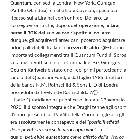
Quantum
, con sedi a Londra, New York, Curaçao
(Antille Olandesi), e nelle Isole Cayman, speculò a
ribasso sulla Lira nei confronti del Dollaro. La
conseguenza fu che, dopo quell’operazione,
la Lira
perse il 30% del suo valore rispetto al dollaro
:
dunque, gli acquirenti americani poterono acquistare i
principali gioielli italiani a
prezzo di saldo
. (((Esistono
importanti collegamenti tra il Quantum Fund di Soros,
la famiglia Rothschild e la Corona Inglese:
Georges
Coulon Karlweis
è stato uno dei primi partecipanti al
lancio del Quantum Fund, e dal luglio 1985 direttore
della banca N.M. Rothschild & Sons LTD di Londra,
presieduta da Evelyn de Rothschild…??)))
Il Fatto Quotidiano ha pubblicato, in data 22 gennaio
2020, il discorso integrale che Draghi tenne agli ospiti
d’onore presenti sul Panfilo della Corona inglese: egli
era assolutamente consapevole dei
“possibili effetti
delle privatizzazioni sulla
disoccupazione
”,
la
quale
“
potrebbe aumentare come effetto della ricerca