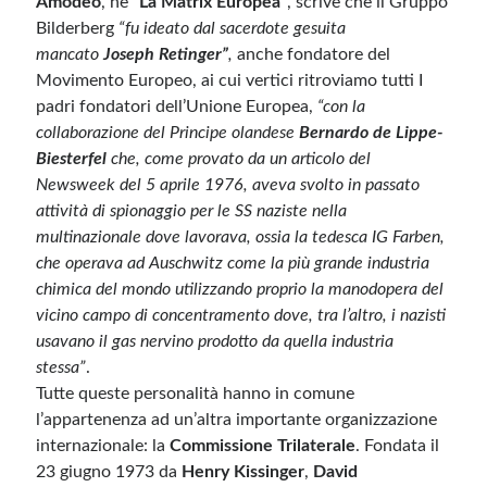
Amodeo
, ne
“La Matrix Europea”
, scrive che il Gruppo
Bilderberg
“fu ideato dal sacerdote gesuita
mancato
Joseph Retinger”
,
anche fondatore del
Movimento Europeo, ai cui vertici ritroviamo tutti I
padri fondatori dell’Unione Europea,
“con la
collaborazione del Principe olandese
Bernardo de Lippe-
Biesterfel
che, come provato da un articolo del
Newsweek del 5 aprile 1976, aveva svolto in passato
attività di spionaggio per le SS naziste nella
multinazionale dove lavorava, ossia la tedesca IG Farben,
che operava ad Auschwitz come la più grande industria
chimica del mondo utilizzando proprio la manodopera del
vicino campo di concentramento dove, tra l’altro, i nazisti
usavano il gas nervino prodotto da quella industria
stessa”
.
Tutte queste personalità hanno in comune
l’appartenenza ad un’altra importante organizzazione
internazionale: la
Commissione Trilaterale
. Fondata il
23 giugno 1973 da
Henry Kissinger
,
David