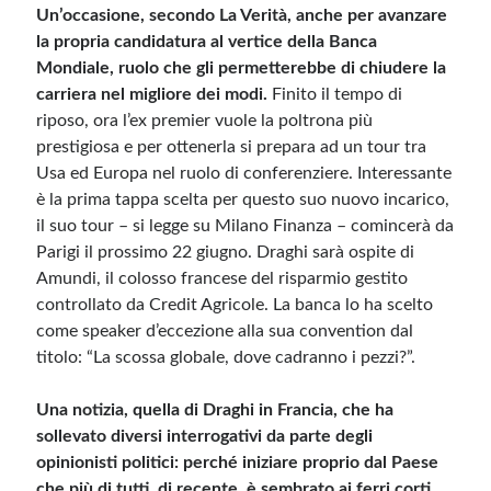
Un’occasione, secondo La Verità, anche per avanzare
la propria candidatura al vertice della Banca
Meta
Mondiale, ruolo che gli permetterebbe di chiudere la
carriera nel migliore dei modi.
Finito il tempo di
Accedi
riposo, ora l’ex premier vuole la poltrona più
Feed dei contenuti
prestigiosa e per ottenerla si prepara ad un tour tra
Feed dei commenti
Usa ed Europa nel ruolo di conferenziere. Interessante
WordPress.org
è la prima tappa scelta per questo suo nuovo incarico,
il suo tour – si legge su Milano Finanza – comincerà da
Parigi il prossimo 22 giugno. Draghi sarà ospite di
Amundi, il colosso francese del risparmio gestito
controllato da Credit Agricole. La banca lo ha scelto
come speaker d’eccezione alla sua convention dal
titolo: “La scossa globale, dove cadranno i pezzi?”.
Una notizia, quella di Draghi in Francia, che ha
sollevato diversi interrogativi da parte degli
opinionisti politici: perché iniziare proprio dal Paese
che più di tutti, di recente, è sembrato ai ferri corti