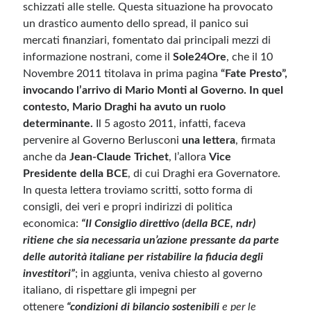
schizzati alle stelle. Questa situazione ha provocato
un drastico aumento dello spread, il panico sui
mercati finanziari, fomentato dai principali mezzi di
informazione nostrani, come il
Sole24Ore
, che il 10
Novembre 2011 titolava in prima pagina
“Fate Presto”,
invocando l’arrivo di Mario Monti al Governo.
In quel
contesto, Mario Draghi ha avuto un ruolo
determinante.
Il 5 agosto 2011, infatti, faceva
pervenire al Governo Berlusconi
una lettera
, firmata
anche da
Jean-Claude Trichet
, l’allora
Vice
Presidente della BCE
, di cui Draghi era Governatore.
In questa lettera troviamo scritti, sotto forma di
consigli, dei veri e propri indirizzi di politica
economica:
“Il Consiglio direttivo (della BCE, ndr)
ritiene che sia necessaria un’azione pressante da parte
delle autorità italiane per ristabilire la fiducia degli
investitori”
; in aggiunta, veniva chiesto al governo
italiano, di rispettare gli impegni per
ottenere
“condizioni di bilancio sostenibili
e per le