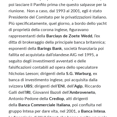
poi lasciare il Panfilo prima che questo salpasse per la
riunione. Non a caso, dal 1993 al 2001, egli è stato
Presidente del Comitato per le privatizzazioni italiano.
Più specificatamente, quel giorno, a bordo dello yacht
di proprietà della corona inglese, figuravano
rappresentanti della
Barclays de Zoete Wedd
, l’ex
ditta di brokeraggio della principale banca britannica;
esponenti della
Barings Bank
, società finanziaria poi
fallita ed acquistata dall’olandese AIG nel 1995, a
seguito degli investimenti avventati e delle
falsificazioni contabili ad opera dello speculatore
Nicholas Leeson; dirigenti della
S.G. Warburg
, ex
banca di investimento inglese, poi acquisita dalla
svizzera
UBS
; dirigenti dell’
ENI
, dell’
Agip
, Riccardo
Galli dell’
IRI
, Giovanni Bazoli dell’
Ambroveneto
,
Antonio Pedone della
Crediop
, alti dirigenti
della
Banca Commerciale Italiana
, poi confluita nel
gruppo Intesa per dare vita, nel 2001, a
Banca Intesa
.