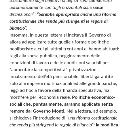
scostamento dagli obiettivi di deficit sarà compensato
automaticamente con tagli orizzontali sulle spese
discrezionali”;
“Sarebbe appropriata anche una riforma
costituzionale che renda più stringenti le regole di
bilancio”.
Insomma, in questa lettera si incitava il Governo di
allora ad applicare tutte quelle riforme e politiche
neoliberiste a cui gli ultimi trent’anni ci hanno abituati:
tagli alla spesa pubblica, peggioramento delle
condizioni di lavoro e delle condizioni salariali per
“aumentare la competitività”, privatizzazioni,
innalzamento dell’età pensionabile, libertà garantite
solo alle imprese multinazionali ed alle grandi banche,
leggi ad hoc a favore della finanza speculativa, ma
mortifere per l’economia reale.
Politiche economico-
sociali che, puntualmente, saranno applicate senza
remore dal Governo Monti.
Nella lettera, ad esempio,
si chiedeva l’introduzione di
“una riforma costituzionale
che renda più stringenti le regole di bilancio”
:
la modifica