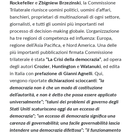
Rockefeller
e
Zbigniew Brzezinski
, la Commissione
Trilaterale riunisce uomini politici, uomini d’affari,
banchieri, proprietari di multinazionali di ogni settore,
giornalisti, e tutti gli uomini più importanti nel
processo di decision-making globale. L’organizzazione
ha tre regioni di competenza ed influenza: Europa,
regione dell’Asia Pacifica, e Nord America. Una delle
più importanti pubblicazioni firmata Commissione
trilaterale è stata
“La Crisi della democrazia”
, ad opera
degli autori
Crozier
,
Huntington
e
Watanuki
, ed edita
in Italia con
prefazione di Gianni Agnelli
. Qui,
vengono riportate
dichiarazioni scioccanti
:
“la
democrazia non è che un modo di costituzione
dell’autorità, e non è detto che possa essere applicato
universalmente”
;
“taluni dei problemi di governo degli
Stati Uniti scaturiscono oggi da un eccesso di
democrazia”;
“un eccesso di democrazia significa una
carenza di governabilità; una facile governabilità lascia
intendere una democrazia difettosa”
;
“il funzionamento