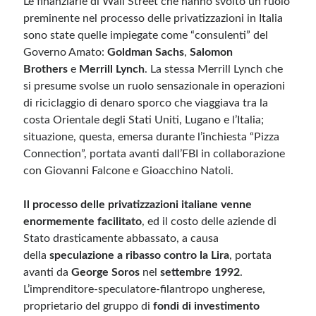
Le finanziarie di Wall Street che hanno svolto un ruolo
preminente nel processo delle privatizzazioni in Italia
sono state quelle impiegate come “consulenti” del
Governo Amato:
Goldman Sachs
,
Salomon
Brothers
e
Merrill Lynch
. La stessa Merrill Lynch che
si presume svolse un ruolo sensazionale in operazioni
di riciclaggio di denaro sporco che viaggiava tra la
costa Orientale degli Stati Uniti, Lugano e l’Italia;
situazione, questa, emersa durante l’inchiesta “Pizza
Connection”, portata avanti dall’FBI in collaborazione
con Giovanni Falcone e Gioacchino Natoli.
Il processo delle privatizzazioni italiane venne
enormemente facilitato
, ed il costo delle aziende di
Stato drasticamente abbassato, a causa
della
speculazione a ribasso contro la Lira
, portata
avanti da
George Soros
nel
settembre 1992
.
L’imprenditore-speculatore-filantropo ungherese,
proprietario del gruppo di
fondi di investimento