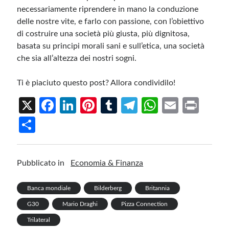
necessariamente riprendere in mano la conduzione
delle nostre vite, e farlo con passione, con l’obiettivo
di costruire una società più giusta, più dignitosa,
basata su principi morali sani e sull’etica, una società
che sia all’altezza dei nostri sogni.
Ti è piaciuto questo post? Allora condividilo!
X
Fa
Li
Pi
T
Te
W
E
Pr
ce
n
nt
u
le
h
m
in
S
b
ke
er
m
gr
at
ail
t
h
o
dI
es
bl
a
s
ar
Pubblicato in
Economia & Finanza
o
n
t
r
m
A
e
k
p
Banca mondiale
Bilderberg
Britannia
p
G30
Mario Draghi
Pizza Connection
Trilateral