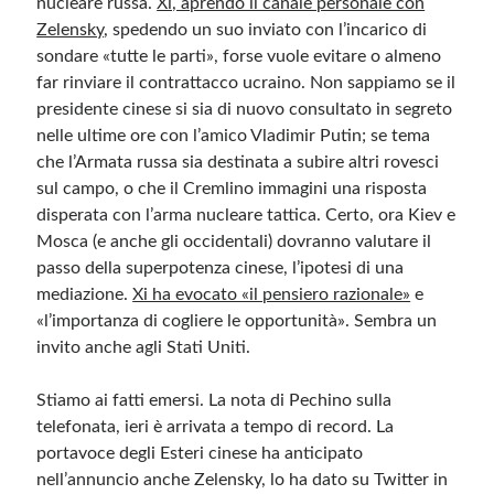
nucleare russa.
Xi, aprendo il canale personale con
Zelensky
, spedendo un suo inviato con l’incarico di
sondare «tutte le parti», forse vuole evitare o almeno
Meta
far rinviare il contrattacco ucraino. Non sappiamo se il
Accedi
presidente cinese si sia di nuovo
consultato in segreto
Feed dei contenuti
nelle ultime ore con l’amico Vladimir Putin
; se tema
Feed dei commenti
che l’Armata russa sia destinata a subire altri rovesci
WordPress.org
sul campo, o che il Cremlino immagini una risposta
disperata con l’arma nucleare tattica. Certo, ora Kiev e
Mosca (e anche gli occidentali) dovranno valutare il
passo della superpotenza cinese, l’ipotesi di una
mediazione.
Xi ha evocato «il pensiero razionale»
e
«l’importanza di cogliere le opportunità». Sembra un
invito anche agli Stati Uniti.
Stiamo ai fatti emersi. La nota di Pechino sulla
telefonata, ieri è arrivata a tempo di record. La
portavoce degli Esteri cinese ha anticipato
nell’annuncio anche Zelensky, lo ha dato su Twitter in