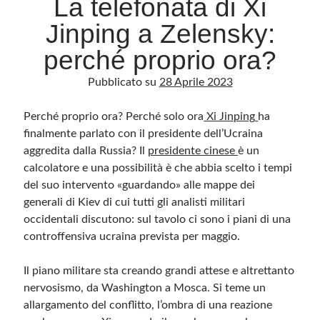
La telefonata di Xi
Jinping a Zelensky:
Archivio
perché proprio ora?
Archivi
Pubblicato su
28 Aprile 2023
Perché proprio ora? Perché solo ora
Categorie
Xi Jinping
ha
finalmente parlato con il presidente dell’Ucraina
Categorie
aggredita dalla Russia? Il
presidente cinese
è un
calcolatore e una possibilità è che abbia scelto i tempi
del suo intervento
«guardando» alle mappe dei
generali di Kiev
di cui tutti gli analisti militari
Questo blog non rappresenta una testata giornalistica, in quanto viene aggiornato
senza alcuna periodicità. Non può pertanto considerarsi un prodotto editoriale ai
occidentali discutono: s
ul tavolo ci sono i piani di una
sensi della legge n· 62 del 7.03.2001. L’autore non è responsabile di quanto
pubblicato dai lettori nei commenti ai vari post. Saranno comunque cancellati quelli
controffensiva ucraina
prevista per maggio.
ritenuti offensivi o lesivi dell’immagine o dell’onorabilità di terzi, di genere spam,
razzisti o che contengano dati personali non conformi al rispetto delle norme sulla
privacy. Alcune immagini inserite in questo blog sono tratte da Internet e, pertanto,
Il piano militare sta creando grandi attese e altrettanto
considerate di pubblico dominio. Qualora la loro pubblicazione violasse eventuali
diritti d’autore, vi invito a comunicarlo via e-mail a info[at]dinovalle.it e saranno
nervosismo, da Washington a Mosca. Si teme un
immediatamente rimosse. L’autore del blog non è responsabile dei siti collegati
tramite link né del loro contenuto, che può essere soggetto a variazioni nel tempo.
allargamento del conflitto, l’ombra di una reazione