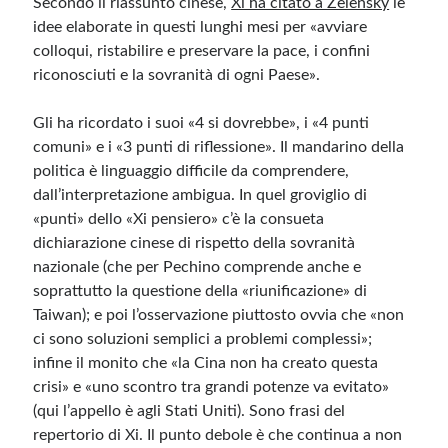
Secondo il riassunto cinese,
Xi ha citato a Zelensky
le
idee elaborate in questi lunghi mesi per «avviare
colloqui, ristabilire e preservare la pace, i confini
riconosciuti e la sovranità di ogni Paese».
Gli ha ricordato i suoi
«4 si dovrebbe», i «4 punti
comuni» e i «3 punti di riflessione».
Il mandarino della
politica è linguaggio difficile da comprendere,
dall’interpretazione ambigua. In quel groviglio di
«punti» dello «Xi pensiero» c’è la consueta
dichiarazione cinese di rispetto della sovranità
nazionale (che per Pechino comprende anche e
soprattutto la questione della «riunificazione» di
Taiwan); e poi l’osservazione piuttosto ovvia che «non
ci sono soluzioni semplici a problemi complessi»;
infine il monito che «la Cina non ha creato questa
crisi» e «uno scontro tra grandi potenze va evitato»
(qui l’appello è agli Stati Uniti). Sono frasi del
repertorio di Xi. Il punto debole è che
continua a non