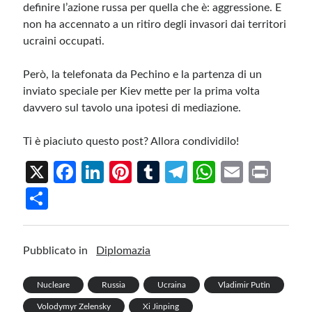
definire l’azione russa per quella che è: aggressione
. E
non ha accennato a un ritiro degli invasori dai territori
ucraini occupati.
Però, la telefonata da Pechino e la partenza di un
inviato speciale per Kiev mette per la prima volta
davvero sul tavolo una ipotesi di mediazione.
Ti è piaciuto questo post? Allora condividilo!
X
Fa
Li
Pi
T
Te
W
E
Pr
ce
n
nt
u
le
h
m
in
S
b
ke
er
m
gr
at
ail
t
h
o
dI
es
bl
a
s
ar
Pubblicato in
Diplomazia
o
n
t
r
m
A
e
k
p
Nucleare
Russia
Ucraina
Vladimir Putin
p
Volodymyr Zelensky
Xi Jinping