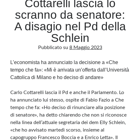
Cottarelli lascia lo
scranno da senatore:
Archivio
A disagio nel Pd della
Archivi
Schlein
Pubblicato su
8 Maggio 2023
Categorie
Categorie
L’economista ha annunciato la decisione a «Che
tempo che fa»: «Mi è arrivata un’offerta dall’Università
Cattolica di Milano e ho deciso di andare»
Questo blog non rappresenta una testata giornalistica, in quanto viene aggiornato
Carlo Cottarelli lascia il Pd e anche il Parlamento. Lo
senza alcuna periodicità. Non può pertanto considerarsi un prodotto editoriale ai
sensi della legge n· 62 del 7.03.2001. L’autore non è responsabile di quanto
ha annunciato lui stesso, ospite di Fabio Fazio a
Che
pubblicato dai lettori nei commenti ai vari post. Saranno comunque cancellati quelli
ritenuti offensivi o lesivi dell’immagine o dell’onorabilità di terzi, di genere spam,
tempo che fa
: «Ho deciso di rinunciare alla posizione
razzisti o che contengano dati personali non conformi al rispetto delle norme sulla
di senatore», ha detto chiarendo che non si riconosce
privacy. Alcune immagini inserite in questo blog sono tratte da Internet e, pertanto,
considerate di pubblico dominio. Qualora la loro pubblicazione violasse eventuali
nella linea dell’attuale segretaria dei dem Elly Schlein,
diritti d’autore, vi invito a comunicarlo via e-mail a info[at]dinovalle.it e saranno
immediatamente rimosse. L’autore del blog non è responsabile dei siti collegati
«che ho avvisato martedì scorso, insieme al
tramite link né del loro contenuto, che può essere soggetto a variazioni nel tempo.
capogruppo Francesco Boccia e a Enrico Letta». Il