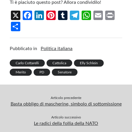
Ti è piaciuto questo post? Allora condividilo!
X
Fa
Li
Pi
T
Te
W
E
Pr
ce
n
nt
u
le
h
m
in
S
b
ke
er
m
gr
at
ail
t
h
o
dI
es
bl
a
s
ar
Pubblicato in
Politica italiana
o
n
t
r
m
A
e
k
p
Carlo Cottarelli
Cattolica
Elly Schlein
p
Merito
PD
Senatore
Articolo precedente
Basta obbligo di mascherine, simbolo di sottomissione
Articolo successivo
Le radici della follia della NATO