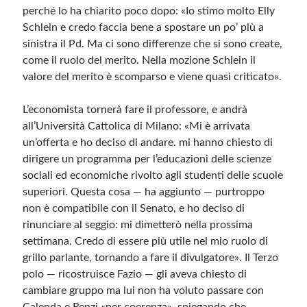
perché lo ha chiarito poco dopo: «Io stimo molto Elly
Schlein e credo faccia bene a spostare un po’ più a
Meta
sinistra il Pd. Ma ci sono differenze che si sono create,
Accedi
come il ruolo del merito. Nella mozione Schlein il
Feed dei contenuti
valore del merito è scomparso e viene quasi criticato».
Feed dei commenti
WordPress.org
L’economista tornerà fare il professore, e andrà
all’Università Cattolica di Milano
: «Mi è arrivata
un’offerta e ho deciso di andare. mi hanno chiesto di
dirigere un programma per l’educazioni delle scienze
sociali ed economiche rivolto agli studenti delle scuole
superiori. Questa cosa — ha aggiunto — purtroppo
non è compatibile con il Senato, e ho deciso di
rinunciare al seggio: mi dimetterò nella prossima
settimana. Credo di essere più utile nel mio ruolo di
grillo parlante, tornando a fare il divulgatore». Il Terzo
polo — ricostruisce Fazio — gli aveva chiesto di
cambiare gruppo ma lui non ha voluto passare con