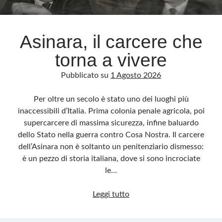
Archivio
Asinara, il carcere che
Archivi
torna a vivere
Pubblicato su
1 Agosto 2026
Categorie
Categorie
Per oltre un secolo è stato uno dei luoghi più
inaccessibili d’Italia. Prima colonia penale agricola, poi
supercarcere di massima sicurezza, infine baluardo
dello Stato nella guerra contro Cosa Nostra. Il carcere
Questo blog non rappresenta una testata giornalistica, in quanto viene aggiornato
dell’Asinara non è soltanto un penitenziario dismesso:
senza alcuna periodicità. Non può pertanto considerarsi un prodotto editoriale ai
sensi della legge n· 62 del 7.03.2001. L’autore non è responsabile di quanto
è un pezzo di storia italiana, dove si sono incrociate
pubblicato dai lettori nei commenti ai vari post. Saranno comunque cancellati quelli
ritenuti offensivi o lesivi dell’immagine o dell’onorabilità di terzi, di genere spam,
le…
razzisti o che contengano dati personali non conformi al rispetto delle norme sulla
privacy. Alcune immagini inserite in questo blog sono tratte da Internet e, pertanto,
considerate di pubblico dominio. Qualora la loro pubblicazione violasse eventuali
Asinara,
Leggi tutto
diritti d’autore, vi invito a comunicarlo via e-mail a info[at]dinovalle.it e saranno
immediatamente rimosse. L’autore del blog non è responsabile dei siti collegati
il
tramite link né del loro contenuto, che può essere soggetto a variazioni nel tempo.
carcere