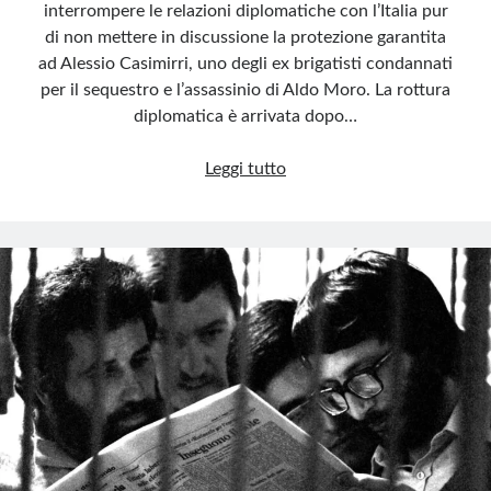
interrompere le relazioni diplomatiche con l’Italia pur
di non mettere in discussione la protezione garantita
ad Alessio Casimirri, uno degli ex brigatisti condannati
per il sequestro e l’assassinio di Aldo Moro. La rottura
diplomatica è arrivata dopo…
Casimirri,
Leggi tutto
lo
schiaffo
del
Nicaragua
all’Italia