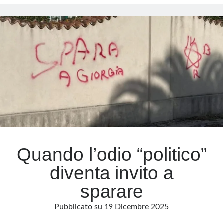
il
processo
che
riapre
gli
Anni
di
piombo
Quando l’odio “politico”
diventa invito a
sparare
Pubblicato su
19 Dicembre 2025