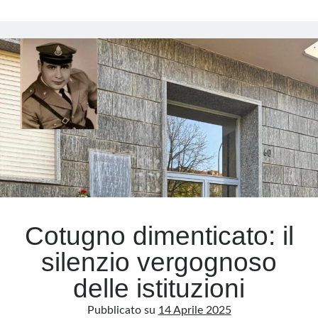
Rosse:
cosa
successe
davvero
alla
cascina
Spiotta?
Cotugno dimenticato: il
silenzio vergognoso
delle istituzioni
Pubblicato su
14 Aprile 2025