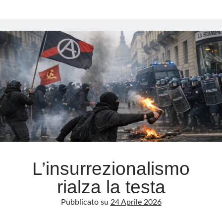
D’Alfonso:
chiesto
l’ergastolo
per
i
brigatisti
Curcio
e
Moretti
L’insurrezionalismo
rialza la testa
Pubblicato su
24 Aprile 2026