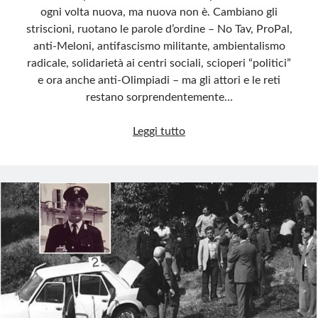
ogni volta nuova, ma nuova non è. Cambiano gli
striscioni, ruotano le parole d’ordine – No Tav, ProPal,
anti-Meloni, antifascismo militante, ambientalismo
radicale, solidarietà ai centri sociali, scioperi “politici”
e ora anche anti-Olimpiadi – ma gli attori e le reti
restano sorprendentemente…
Chi
Leggi tutto
muove
davvero
la
piazza
torinese