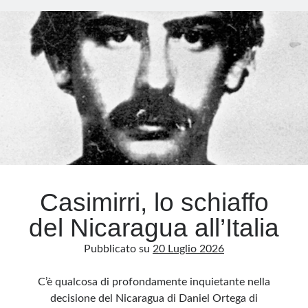
che
torna
Meta
a
Accedi
vivere
Feed dei contenuti
Feed dei commenti
WordPress.org
Casimirri, lo schiaffo
del Nicaragua all’Italia
Pubblicato su
20 Luglio 2026
C’è qualcosa di profondamente inquietante nella
decisione del Nicaragua di Daniel Ortega di