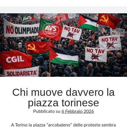
la
verità
che
non
si
spegne
Chi muove davvero la
piazza torinese
Pubblicato su
6 Febbraio 2026
A Torino la piazza “arcobaleno” delle proteste sembra