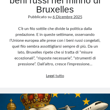
beni russi nel mirino di
Bruxelles
Pubblicato su
6 Dicembre 2025
C’è un filo sottile che divide la politica dalla
predazione. E in queste settimane, osservando
l’Unione europea alle prese con i beni russi congelati,
quel filo sembra assottigliarsi sempre di più. Da un
lato, Bruxelles ripete che si tratta di “misure
eccezionali”, “risposte necessarie”, “strumenti di
pressione”. Dall’altro, cresce l’impressione…
La
Leggi tutto
rapina
annunciata:
i
beni
russi