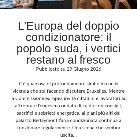
Archivio
L’Europa del doppio
Archivi
condizionatore: il
popolo suda, i vertici
Categorie
restano al fresco
Categorie
Pubblicato su
29 Giugno 2026
C’è qualcosa di profondamente simbolico nella
Questo blog non rappresenta una testata giornalistica, in quanto viene aggiornato
vicenda che sta facendo discutere Bruxelles. Mentre
senza alcuna periodicità. Non può pertanto considerarsi un prodotto editoriale ai
sensi della legge n· 62 del 7.03.2001. L’autore non è responsabile di quanto
la Commissione europea invita cittadini e lavoratori ad
pubblicato dai lettori nei commenti ai vari post. Saranno comunque cancellati quelli
ritenuti offensivi o lesivi dell’immagine o dell’onorabilità di terzi, di genere spam,
affrontare l’ennesima ondata di caldo con consigli,
razzisti o che contengano dati personali non conformi al rispetto delle norme sulla
privacy. Alcune immagini inserite in questo blog sono tratte da Internet e, pertanto,
sacrifici e sobrietà energetica, ai piani più alti del
considerate di pubblico dominio. Qualora la loro pubblicazione violasse eventuali
diritti d’autore, vi invito a comunicarlo via e-mail a info[at]dinovalle.it e saranno
palazzo Berlaymont l’aria condizionata continua a
immediatamente rimosse. L’autore del blog non è responsabile dei siti collegati
funzionare regolarmente. Una scena che sembra
tramite link né del loro contenuto, che può essere soggetto a variazioni nel tempo.
uscita…