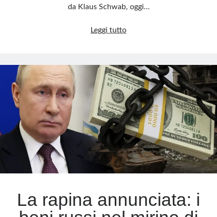
da Klaus Schwab, oggi…
Davos,
Leggi tutto
il
salotto
del
potere
globale
scricchiola
La rapina annunciata: i