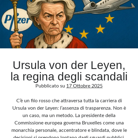
nel
mirino
di
Bruxelles
Ursula von der Leyen,
la regina degli scandali
Pubblicato su
17 Ottobre 2025
C’è un filo rosso che attraversa tutta la carriera di
Ursula von der Leyen: l’assenza di trasparenza. Non è
un caso, ma un metodo. La presidente della
Commissione europea governa Bruxelles come una
monarchia personale, accentratore e blindata, dove le
decisioni si prendono lontano dagli sguardi pubblici,