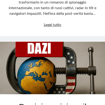
trasformarlo in un romanzo di spionaggio
internazionale, con tanto di russi cattivi, radar in tilt e
navigatori impazziti. Nell’era della post-verità basta…
Il
Leggi tutto
thriller
del
GPS:
Ursula
e
i
nove
minuti
che
sconvolsero
l’Europa