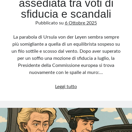
assediata tra voti di
sfiducia e scandali
Pubblicato su
6 Ottobre 2025
La parabola di Ursula von der Leyen sembra sempre
più somigliante a quella di un equilibrista sospeso su
un filo sottile e scosso dal vento. Dopo aver superato
per un soffio una mozione di sfiducia a luglio, la
Presidente della Commissione europea si trova
nuovamente con le spalle al muro:…
Von
Leggi tutto
der
Leyen
assediata
tra
voti
di