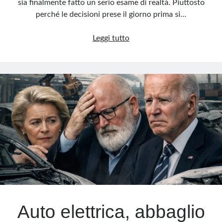
sia finalmente fatto un serio esame di realtà. Piuttosto
perché le decisioni prese il giorno prima si…
UE,
Leggi tutto
il
grande
pasticcio
energetico:
prima
il
Green
Deal,
ora
il
nucleare,
a
quando
il
Auto elettrica, abbaglio
carbone?