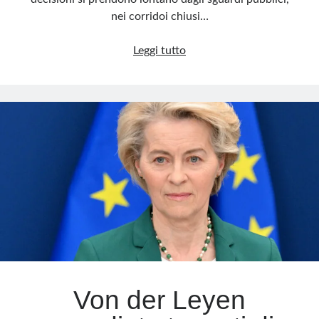
nei corridoi chiusi…
Ursula
Leggi tutto
von
der
Leyen,
la
regina
degli
scandali
Von der Leyen