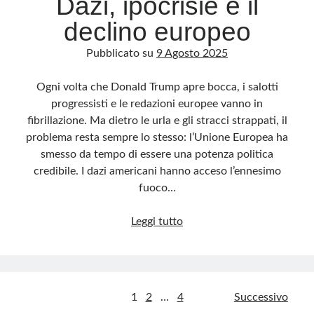
Dazi, ipocrisie e il
declino europeo
Pubblicato su
9 Agosto 2025
Ogni volta che Donald Trump apre bocca, i salotti
progressisti e le redazioni europee vanno in
fibrillazione. Ma dietro le urla e gli stracci strappati, il
problema resta sempre lo stesso: l’Unione Europea ha
smesso da tempo di essere una potenza politica
credibile. I dazi americani hanno acceso l’ennesimo
fuoco…
Dazi,
Leggi tutto
ipocrisie
e
il
declino
Paginazione
1
2
…
4
Successivo
europeo