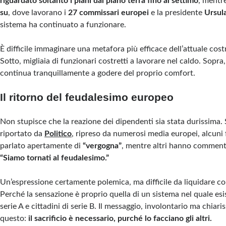
riguardato soltanto i piani dal piano terra fino al settimo
, mentr
su
, dove lavorano i
27 commissari europei
e la presidente
Ursul
sistema ha continuato a funzionare.
È difficile immaginare una metafora più efficace dell’attuale cos
Sotto, migliaia di funzionari costretti a lavorare nel caldo. Sopra,
continua tranquillamente a godere del proprio comfort.
Il ritorno del feudalesimo europeo
Non stupisce che la reazione dei dipendenti sia stata durissima
riportato da
Politico
, ripreso da numerosi media europei, alcuni
parlato apertamente di
“vergogna”
, mentre altri hanno commen
“Siamo tornati al feudalesimo.”
Un’espressione certamente polemica, ma difficile da liquidare c
Perché la sensazione è proprio quella di un sistema nel quale esis
serie A e cittadini di serie B. Il messaggio, involontario ma chiar
questo:
il sacrificio è necessario, purché lo facciano gli altri.