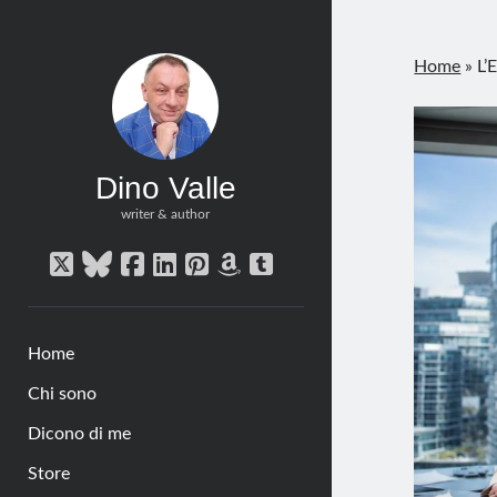
Home
»
L’
Dino Valle
writer & author
twitter
bluesky
facebook
linkedin
pinterest
amazon
tumblr
Home
Chi sono
Dicono di me
Store