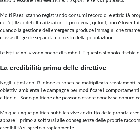
sotto pressione reti elettriche, trasporti e servizi pubblici.
Molti Paesi stanno registrando consumi record di elettricità pro
dell’utilizzo dei climatizzatori. Il problema, quindi, non è inventa
quando la gestione dell’emergenza produce immagini che trasmet
classe dirigente separata dal resto della popolazione.
Le istituzioni vivono anche di simboli. E questo simbolo rischia 
La credibilità prima delle direttive
Negli ultimi anni l’Unione europea ha moltiplicato regolamenti, s
obiettivi ambientali e campagne per modificare i comportamenti 
cittadini. Sono politiche che possono essere condivise oppure c
Ma qualunque politica pubblica vive anzitutto della propria credi
appare il primo a sottrarsi alle conseguenze delle proprie racco
credibilità si sgretola rapidamente.