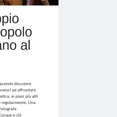
ppio
popolo
ano al
facendo discutere
oratori ad affrontare
tica, ai piani più alti
re regolarmente. Una
fotografa
Europa e chi