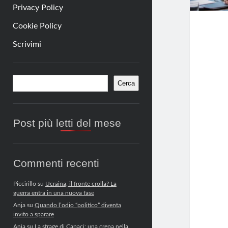
Privacy Policy
Cookie Policy
Scrivimi
Barra
Cerca
Cerca
laterale
Post più letti del mese
Commenti recenti
Piccirillo
su
Ucraina, il fronte crolla? La
guerra entra in una nuova fase
Anja
su
Quando l’odio “politico” diventa
invito a sparare
Anja
su
La strage di Capaci: una crepa nella