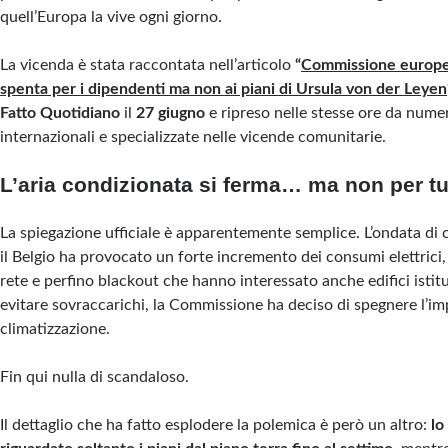
quell’Europa la vive ogni giorno.
La vicenda è stata raccontata nell’articolo
“
Commissione europea
spenta per i dipendenti ma non ai piani di Ursula von der Leyen
Fatto Quotidiano
il
27 giugno
e ripreso nelle stesse ore da nume
internazionali e specializzate nelle vicende comunitarie.
L’aria condizionata si ferma… ma non per tu
La spiegazione ufficiale è apparentemente semplice. L’ondata di 
il Belgio ha provocato un forte incremento dei consumi elettrici,
rete e perfino blackout che hanno interessato anche edifici istit
evitare sovraccarichi, la Commissione ha deciso di spegnere l’im
climatizzazione.
Fin qui nulla di scandaloso.
Il dettaglio che ha fatto esplodere la polemica è però un altro:
lo