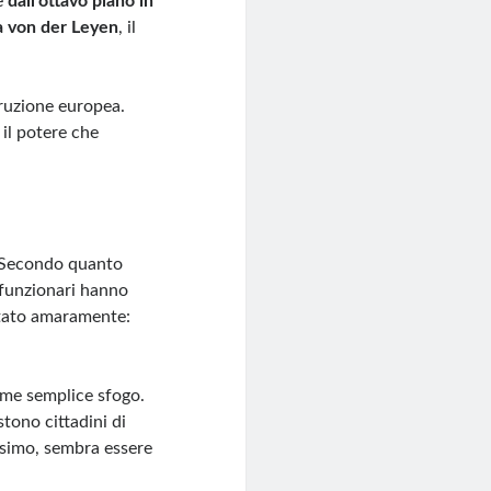
e
dall’ottavo piano in
a von der Leyen
, il
truzione europea.
 il potere che
. Secondo quanto
 funzionari hanno
tato amaramente:
ome semplice sfogo.
tono cittadini di
issimo, sembra essere