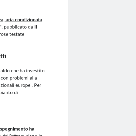
, aria condizionata
“
, pubblicato da
Il
rose testate
tti
caldo che ha investito
 con problemi alla
uzionali europei. Per
pianto di
 spegnimento ha