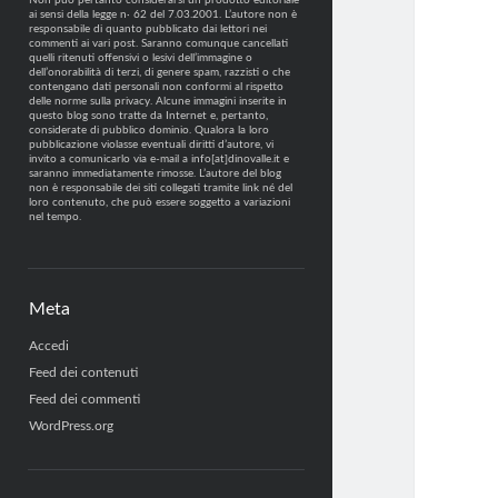
Non può pertanto considerarsi un prodotto editoriale
ai sensi della legge n· 62 del 7.03.2001. L’autore non è
responsabile di quanto pubblicato dai lettori nei
commenti ai vari post. Saranno comunque cancellati
quelli ritenuti offensivi o lesivi dell’immagine o
dell’onorabilità di terzi, di genere spam, razzisti o che
contengano dati personali non conformi al rispetto
delle norme sulla privacy. Alcune immagini inserite in
questo blog sono tratte da Internet e, pertanto,
considerate di pubblico dominio. Qualora la loro
pubblicazione violasse eventuali diritti d’autore, vi
invito a comunicarlo via e-mail a info[at]dinovalle.it e
saranno immediatamente rimosse. L’autore del blog
non è responsabile dei siti collegati tramite link né del
loro contenuto, che può essere soggetto a variazioni
nel tempo.
Meta
Accedi
Feed dei contenuti
Feed dei commenti
WordPress.org