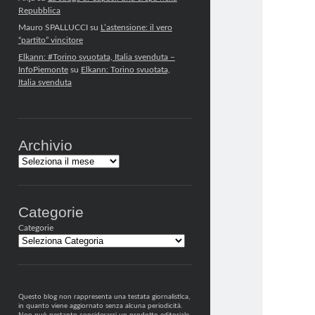
Repubblica
Mauro SPALLUCCI
su
L’astensione: il vero
“partito” vincitore
Elkann: #Torino svuotata, Italia svenduta –
InfoPiemonte
su
Elkann: Torino svuotata,
Italia svenduta
Archivio
Archivi
Categorie
Categorie
Questo blog non rappresenta una testata giornalistica,
in quanto viene aggiornato senza alcuna periodicità.