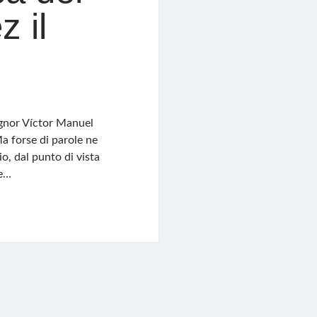
 il
ignor Víctor Manuel
Ma forse di parole ne
o, dal punto di vista
re…