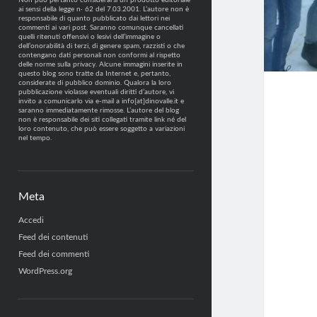
Non può pertanto considerarsi un prodotto editoriale
ai sensi della legge n· 62 del 7.03.2001. L’autore non è
responsabile di quanto pubblicato dai lettori nei
commenti ai vari post. Saranno comunque cancellati
quelli ritenuti offensivi o lesivi dell’immagine o
dell’onorabilità di terzi, di genere spam, razzisti o che
contengano dati personali non conformi al rispetto
delle norme sulla privacy. Alcune immagini inserite in
questo blog sono tratte da Internet e, pertanto,
considerate di pubblico dominio. Qualora la loro
pubblicazione violasse eventuali diritti d’autore, vi
invito a comunicarlo via e-mail a info[at]dinovalle.it e
saranno immediatamente rimosse. L’autore del blog
non è responsabile dei siti collegati tramite link né del
loro contenuto, che può essere soggetto a variazioni
nel tempo.
Meta
Accedi
Feed dei contenuti
Feed dei commenti
WordPress.org