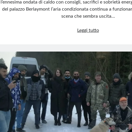
l’ennesima ondata di caldo con consigli, sacrifici e sobrietà energe
del palazzo Berlaymont l’aria condizionata continua a funzion
scena che sembra uscita…
L’Europa
Leggi tutto
del
doppio
condizionatore:
il
popolo
suda,
i
vertici
restano
al
fresco