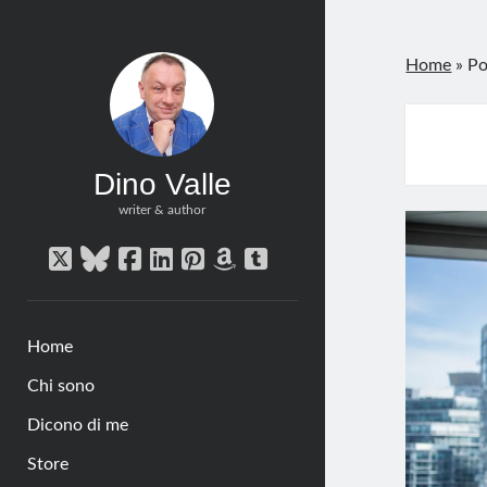
Home
»
Po
Dino Valle
writer & author
twitter
bluesky
facebook
linkedin
pinterest
amazon
tumblr
Home
Chi sono
Dicono di me
Store