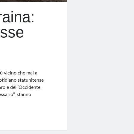
raina:
esse
iù vicino che mai a
uotidiano statunitense
role dell’Occidente,
essario”, stanno