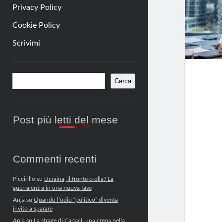
Privacy Policy
Cookie Policy
Scrivimi
Barra
Cerca
Cerca
laterale
Post più letti del mese
Commenti recenti
Piccirillo
su
Ucraina, il fronte crolla? La
guerra entra in una nuova fase
Anja
su
Quando l’odio “politico” diventa
invito a sparare
Anja
su
La strage di Capaci: una crepa nella