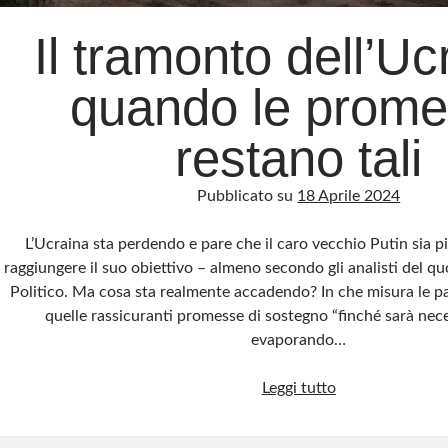
Il tramonto dell’Uc
quando le prom
restano tali
Pubblicato su
18 Aprile 2024
L’Ucraina sta perdendo e pare che il caro vecchio Putin sia p
raggiungere il suo obiettivo – almeno secondo gli analisti del q
Politico. Ma cosa sta realmente accadendo? In che misura le pa
quelle rassicuranti promesse di sostegno “finché sarà nec
evaporando…
Il
Leggi tutto
tramonto
dell’Ucraina: