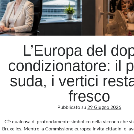
L’Europa del do
condizionatore: il 
suda, i vertici rest
fresco
Pubblicato su
29 Giugno 2026
C’è qualcosa di profondamente simbolico nella vicenda che st
Bruxelles. Mentre la Commissione europea invita cittadini e lav