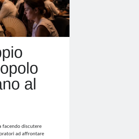
ppio
popolo
ano al
a facendo discutere
oratori ad affrontare