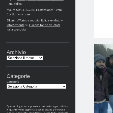
Repubblica
Mauro SPALLUCCI
su
L’astensione: il vero
“partito” vincitore
Elkann: #Torino svuotata, Italia svenduta –
InfoPiemonte
su
Elkann: Torino svuotata,
Italia svenduta
Archivio
Archivi
Categorie
Categorie
Questo blog non rappresenta una testata giornalistica,
in quanto viene aggiornato senza alcuna periodicità.