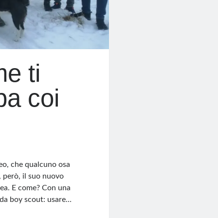
e ti
pa coi
eo, che qualcuno osa
, però, il suo nuovo
opea. E come? Con una
 da boy scout: usare…