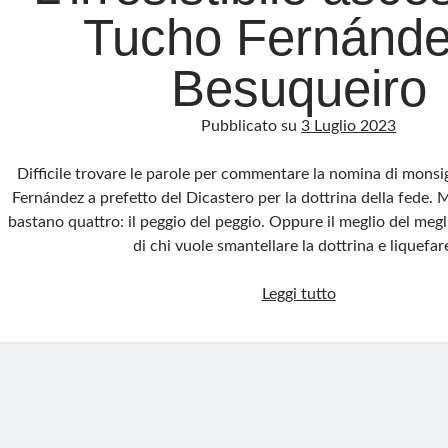
Tucho Fernández
Besuqueiro
Pubblicato su
3 Luglio 2023
Difficile trovare le parole per commentare la nomina di mons
Fernández a prefetto del Dicastero per la dottrina della fede. 
bastano quattro: il peggio del peggio. Oppure il meglio del megli
di chi vuole smantellare la dottrina e liquefa
L’irresistibile
Leggi tutto
ascesa
del
Tucho
Fernández
il
Besuqueiro