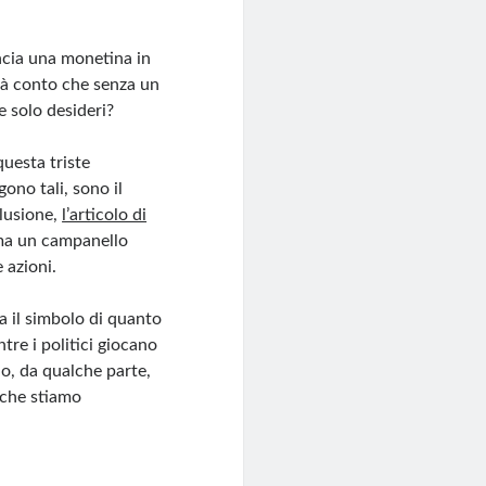
ancia una monetina in
rà conto che senza un
 solo desideri?
questa triste
ono tali, sono il
clusione,
l’articolo di
 ma un campanello
 azioni.
ta il simbolo di quanto
tre i politici giocano
no, da qualche parte,
 che stiamo