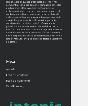
responsabile di quanto pubblicato dai lettori nei
commenti ai vari post. Saranno comunque cancellati
quelli ritenuti offensivi o lesivi dell’immagine o
dell’onorabilità di terzi, di genere spam, razzisti o che
contengano dati personali non conformi al rispetto
delle norme sulla privacy. Alcune immagini inserite in
questo blog sono tratte da Internet e, pertanto,
considerate di pubblico dominio. Qualora la loro
pubblicazione violasse eventuali diritti d’autore, vi
invito a comunicarlo via e-mail a info[at]dinovalle.it e
saranno immediatamente rimosse. L’autore del blog
non è responsabile dei siti collegati tramite link né del
loro contenuto, che può essere soggetto a variazioni
nel tempo.
Meta
Accedi
Feed dei contenuti
Feed dei commenti
WordPress.org