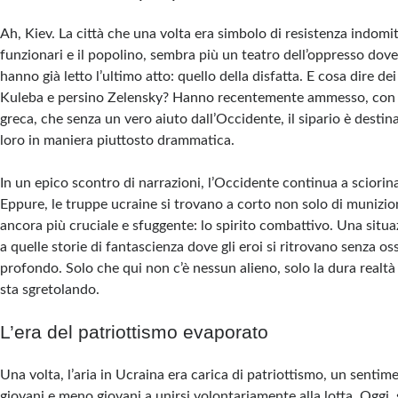
Ah, Kiev. La città che una volta era simbolo di resistenza indomita
funzionari e il popolino, sembra più un teatro dell’oppresso dove g
hanno già letto l’ultimo atto: quello della disfatta. E cosa dire dei
Kuleba e persino Zelensky? Hanno recentemente ammesso, con t
greca, che senza un vero aiuto dall’Occidente, il sipario è destin
loro in maniera piuttosto drammatica.
In un epico scontro di narrazioni, l’Occidente continua a sciori
Eppure, le truppe ucraine si trovano a corto non solo di munizio
ancora più cruciale e sfuggente: lo spirito combattivo. Una situ
a quelle storie di fantascienza dove gli eroi si ritrovano senza os
profondo. Solo che qui non c’è nessun alieno, solo la dura realtà
sta sgretolando.
L’era del patriottismo evaporato
Una volta, l’aria in Ucraina era carica di patriottismo, un senti
giovani e meno giovani a unirsi volontariamente alla lotta. Oggi,