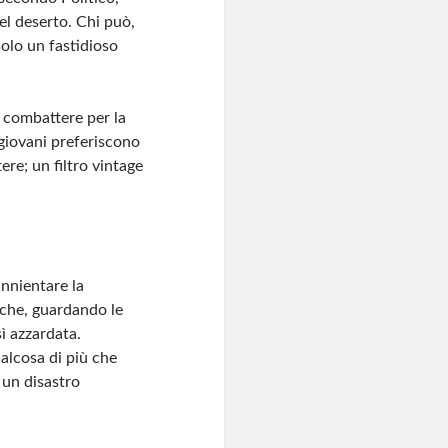
el deserto. Chi può,
solo un fastidioso
i combattere per la
 giovani preferiscono
ere; un filtro vintage
annientare la
 che, guardando le
ì azzardata.
qualcosa di più che
 un disastro