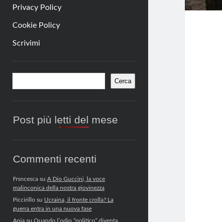
Privacy Policy
Cookie Policy
Scrivimi
Barra
Cerca
Cerca
laterale
Post più letti del mese
Commenti recenti
Frsncesca
su
A Dio Guccini, la voce
malinconica della nostra giovinezza
Piccirillo
su
Ucraina, il fronte crolla? La
guerra entra in una nuova fase
Anja
su
Quando l’odio “politico” diventa