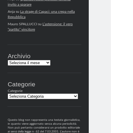
invito a sparare
Anja
su
La strage di Capaci: una crepa nella
Repubblica
Mauro SPALLUCCI
su
L’astensione: il vero
“partito” vincitore
Archivio
Archivi
Categorie
Categorie
Questo blog non rappresenta una testata giornalistica,
in quanto viene aggiornato senza alcuna periodicità.
Non può pertanto considerarsi un prodotto editoriale
ai sensi della legge n· 62 del 7.03.2001. L’autore non è