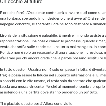
Un occhio al futuro
E ora che fare? L’Occidente continuerà a inviare aiuti come si l
una fontana, sperando in un desiderio che si avvera? O si rende
impegno concreto, le speranze ucraine sono destinate a rimanere
L’ironia della situazione è palpabile. E mentre il mondo assiste a 
rappresentazione, una cosa è chiara: le promesse, quando rimang
vento che soffia sulle candele di una torta mai mangiata. In con
Politico
non è solo un resoconto di una situazione incresciosa,
d’allarme per chi ancora crede che le parole possano sostituire le
In tutto questo, l’Ucraina non è solo un paese in lotta; è diventa
fragile possa essere la fiducia nel supporto internazionale. E, men
a scacchi con le vite umane, ci resta solo da sperare che qualcu
faccia una mossa vincente. Perché al momento, sembra proprio
assistendo a una partita dove stanno perdendo un po’ tutti.
Ti è piaciuto questo post? Allora condividilo!