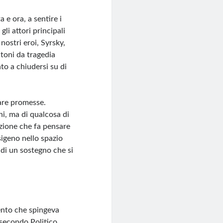
 e ora, a sentire i
li attori principali
 nostri eroi, Syrsky,
oni da tragedia
ato a chiudersi su di
nare promesse.
ni, ma di qualcosa di
azione che fa pensare
sigeno nello spazio
 di un sostegno che si
mento che spingeva
 secondo Politico,