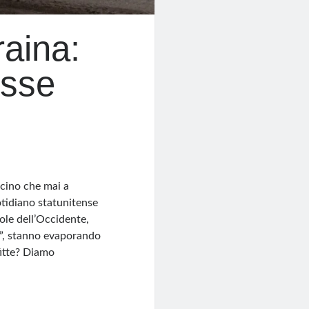
raina:
esse
icino che mai a
otidiano statunitense
ole dell’Occidente,
o”, stanno evaporando
nfitte? Diamo