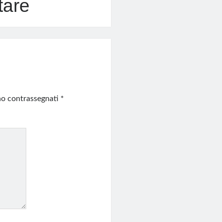
tare
ono contrassegnati
*