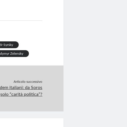
dr Syrsky
dymyr Zelensky
Articolo successivo
 dem italiani: da Soros
solo “carità politica”?