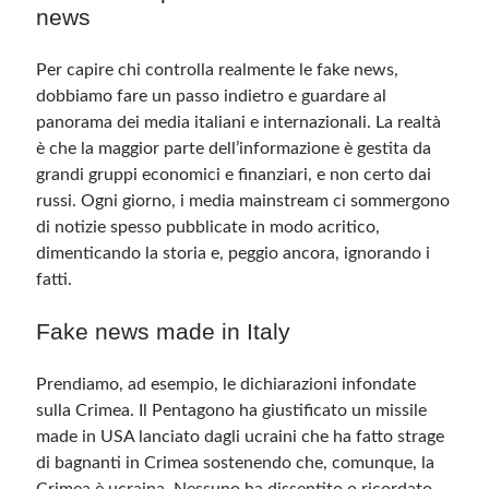
news
Meta
Per capire chi controlla realmente le fake news,
Accedi
dobbiamo fare un passo indietro e guardare al
Feed dei contenuti
panorama dei media italiani e internazionali. La realtà
Feed dei commenti
è che la maggior parte dell’informazione è gestita da
WordPress.org
grandi gruppi economici e finanziari, e non certo dai
russi. Ogni giorno, i media mainstream ci sommergono
di notizie spesso pubblicate in modo acritico,
dimenticando la storia e, peggio ancora, ignorando i
fatti.
Fake news made in Italy
Prendiamo, ad esempio, le dichiarazioni infondate
sulla Crimea. Il Pentagono ha giustificato un missile
made in USA lanciato dagli ucraini che ha fatto strage
di bagnanti in Crimea sostenendo che, comunque, la