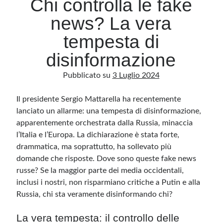
Chi controlla le fake
news? La vera
Archivio
tempesta di
Archivi
disinformazione
Pubblicato su
3 Luglio 2024
Categorie
Categorie
Il presidente Sergio Mattarella ha recentemente
lanciato un allarme: una tempesta di disinformazione,
apparentemente orchestrata dalla Russia, minaccia
l’Italia e l’Europa. La dichiarazione è stata forte,
Questo blog non rappresenta una testata giornalistica, in quanto viene aggiornato
drammatica, ma soprattutto, ha sollevato più
senza alcuna periodicità. Non può pertanto considerarsi un prodotto editoriale ai
sensi della legge n· 62 del 7.03.2001. L’autore non è responsabile di quanto
domande che risposte. Dove sono queste fake news
pubblicato dai lettori nei commenti ai vari post. Saranno comunque cancellati quelli
ritenuti offensivi o lesivi dell’immagine o dell’onorabilità di terzi, di genere spam,
russe? Se la maggior parte dei media occidentali,
razzisti o che contengano dati personali non conformi al rispetto delle norme sulla
inclusi i nostri, non risparmiano critiche a Putin e alla
privacy. Alcune immagini inserite in questo blog sono tratte da Internet e, pertanto,
considerate di pubblico dominio. Qualora la loro pubblicazione violasse eventuali
Russia, chi sta veramente disinformando chi?
diritti d’autore, vi invito a comunicarlo via e-mail a info[at]dinovalle.it e saranno
immediatamente rimosse. L’autore del blog non è responsabile dei siti collegati
tramite link né del loro contenuto, che può essere soggetto a variazioni nel tempo.
La vera tempesta: il controllo delle