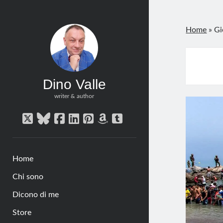
Home
»
Gi
Dino Valle
writer & author
twitter
bluesky
facebook
linkedin
pinterest
amazon
tumblr
Home
Chi sono
Dicono di me
Store