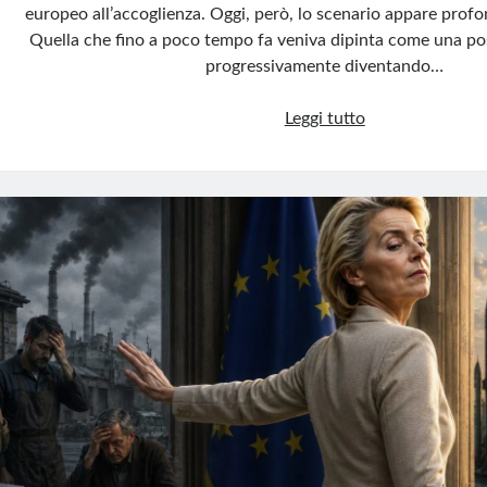
europeo all’accoglienza. Oggi, però, lo scenario appare prof
Quella che fino a poco tempo fa veniva dipinta come una pos
progressivamente diventando…
Immigrazione,
Leggi tutto
l’Europa
si
piega
a
Meloni