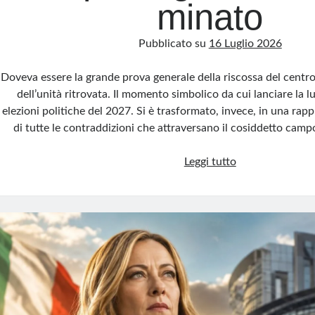
minato
Pubblicato su
16 Luglio 2026
Doveva essere la grande prova generale della riscossa del centros
dell’unità ritrovata. Il momento simbolico da cui lanciare la l
elezioni politiche del 2027. Si è trasformato, invece, in una rap
di tutte le contraddizioni che attraversano il cosiddetto campo
Campo
Leggi tutto
largo?
No,
campo
minato