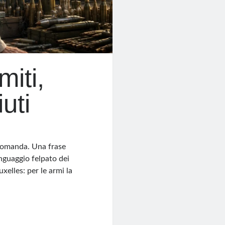
miti,
uti
 comanda. Una frase
inguaggio felpato dei
xelles: per le armi la