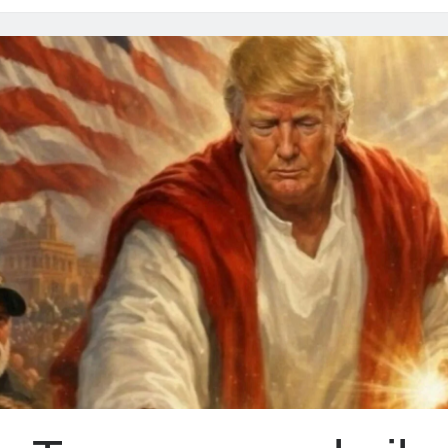
senza
limiti,
bollette
senza
aiuti