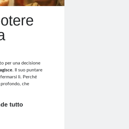
potere
a
nto per una decisione
eagisce
. Il suo puntare
 fermarsi lì. Perché
ù profondo, che
de tutto