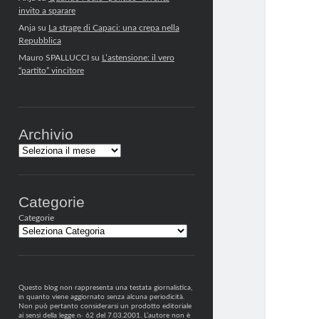
invito a sparare
Anja
su
La strage di Capaci: una crepa nella
Repubblica
Mauro SPALLUCCI
su
L’astensione: il vero
“partito” vincitore
Archivio
Archivi
Categorie
Categorie
Questo blog non rappresenta una testata giornalistica,
in quanto viene aggiornato senza alcuna periodicità.
Non può pertanto considerarsi un prodotto editoriale
ai sensi della legge n· 62 del 7.03.2001. L’autore non è