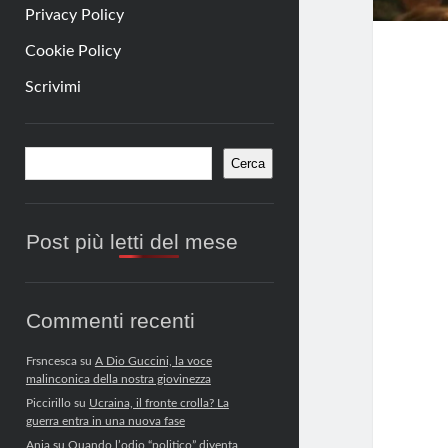
Privacy Policy
Cookie Policy
Scrivimi
Barra
Cerca
Cerca
laterale
Post più letti del mese
Commenti recenti
Frsncesca
su
A Dio Guccini, la voce
malinconica della nostra giovinezza
Piccirillo
su
Ucraina, il fronte crolla? La
guerra entra in una nuova fase
Anja
su
Quando l’odio “politico” diventa