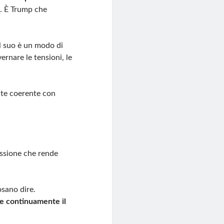
o. È Trump che
il suo è un modo di
vernare le tensioni, le
nte coerente con
ressione che rende
osano dire.
re continuamente il