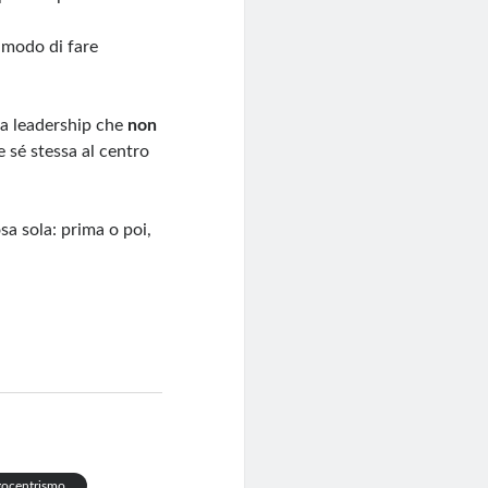
 modo di fare
una leadership che
non
e sé stessa al centro
sa sola: prima o poi,
gocentrismo