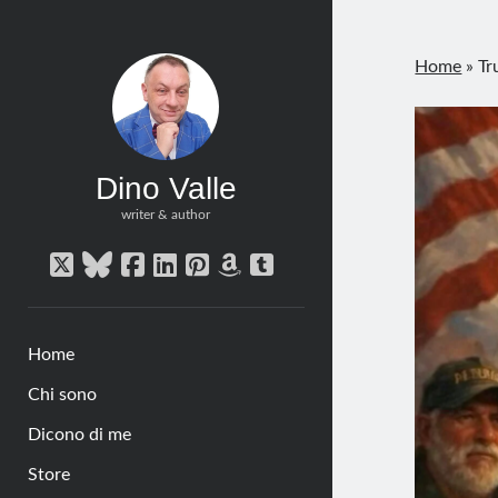
Home
»
Tr
Dino Valle
writer & author
twitter
bluesky
facebook
linkedin
pinterest
amazon
tumblr
Home
Chi sono
Dicono di me
Store