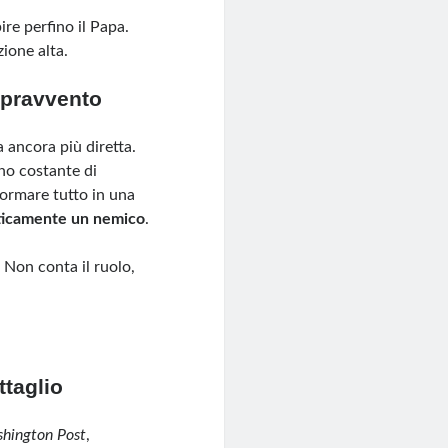
ire perfino il Papa.
ione alta.
sopravvento
 ancora più diretta.
gno costante di
formare tutto in una
aticamente un nemico
.
 Non conta il ruolo,
ttaglio
hington Post
,