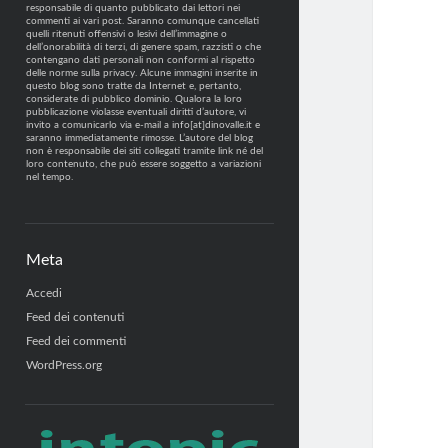
responsabile di quanto pubblicato dai lettori nei
commenti ai vari post. Saranno comunque cancellati
quelli ritenuti offensivi o lesivi dell’immagine o
dell’onorabilità di terzi, di genere spam, razzisti o che
contengano dati personali non conformi al rispetto
delle norme sulla privacy. Alcune immagini inserite in
questo blog sono tratte da Internet e, pertanto,
considerate di pubblico dominio. Qualora la loro
pubblicazione violasse eventuali diritti d’autore, vi
invito a comunicarlo via e-mail a info[at]dinovalle.it e
saranno immediatamente rimosse. L’autore del blog
non è responsabile dei siti collegati tramite link né del
loro contenuto, che può essere soggetto a variazioni
nel tempo.
Meta
Accedi
Feed dei contenuti
Feed dei commenti
WordPress.org