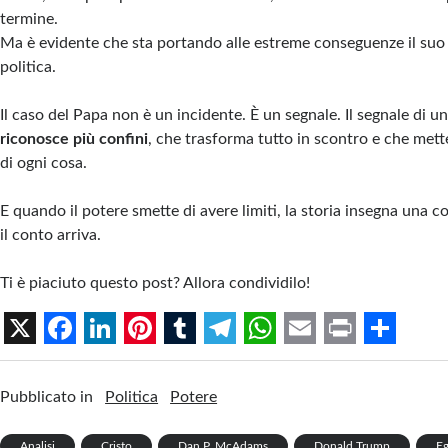
termine.
Ma è evidente che sta portando alle estreme conseguenze il suo
politica.
Il caso del Papa non è un incidente. È un segnale. Il segnale di 
riconosce più confini
, che trasforma tutto in scontro e che mett
di ogni cosa.
E quando il potere smette di avere limiti, la storia insegna una co
il conto arriva.
Ti è piaciuto questo post? Allora condividilo!
X
F
L
P
T
T
W
E
P
S
a
i
i
u
e
h
m
r
h
Pubblicato in
Politica
Potere
c
n
n
m
l
a
a
i
a
Analisi
Cristo
Dan P. McAdams
Donald Trump
E