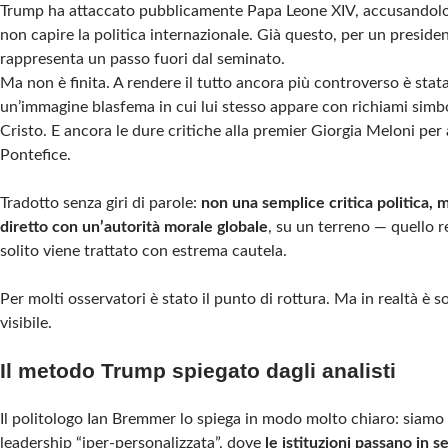
Trump ha attaccato pubblicamente Papa Leone XIV, accusandolo 
non capire la politica internazionale. Già questo, per un president
rappresenta un passo fuori dal seminato.
Ma non è finita. A rendere il tutto ancora più controverso è stata
un’immagine blasfema in cui lui stesso appare con richiami simboli
Cristo. E ancora le dure critiche alla premier Giorgia Meloni per 
Pontefice.
Tradotto senza giri di parole:
non una semplice critica politica,
diretto con un’autorità morale globale
, su un terreno — quello r
solito viene trattato con estrema cautela.
Per molti osservatori è stato il punto di rottura. Ma in realtà è s
visibile.
Il metodo Trump spiegato dagli analisti
Il politologo Ian Bremmer lo spiega in modo molto chiaro: siamo
leadership “iper-personalizzata”, dove
le istituzioni passano in 