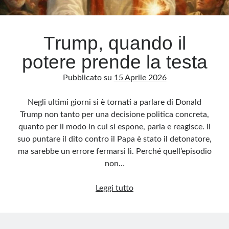
Archivio
Trump, quando il
Archivi
potere prende la testa
Pubblicato su
15 Aprile 2026
Categorie
Categorie
Negli ultimi giorni si è tornati a parlare di Donald
Trump non tanto per una decisione politica concreta,
quanto per il modo in cui si espone, parla e reagisce. Il
suo puntare il dito contro il Papa è stato il detonatore,
Questo blog non rappresenta una testata giornalistica, in quanto viene aggiornato
ma sarebbe un errore fermarsi lì. Perché quell’episodio
senza alcuna periodicità. Non può pertanto considerarsi un prodotto editoriale ai
sensi della legge n· 62 del 7.03.2001. L’autore non è responsabile di quanto
non…
pubblicato dai lettori nei commenti ai vari post. Saranno comunque cancellati quelli
ritenuti offensivi o lesivi dell’immagine o dell’onorabilità di terzi, di genere spam,
razzisti o che contengano dati personali non conformi al rispetto delle norme sulla
Trump,
privacy. Alcune immagini inserite in questo blog sono tratte da Internet e, pertanto,
Leggi tutto
considerate di pubblico dominio. Qualora la loro pubblicazione violasse eventuali
quando
diritti d’autore, vi invito a comunicarlo via e-mail a info[at]dinovalle.it e saranno
immediatamente rimosse. L’autore del blog non è responsabile dei siti collegati
il
tramite link né del loro contenuto, che può essere soggetto a variazioni nel tempo.
potere