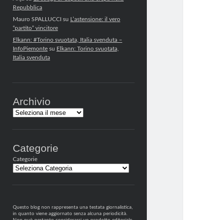
Repubblica
Mauro SPALLUCCI
su
L’astensione: il vero
“partito” vincitore
Elkann: #Torino svuotata, Italia svenduta –
InfoPiemonte
su
Elkann: Torino svuotata,
Italia svenduta
Archivio
Archivi
Categorie
Categorie
Questo blog non rappresenta una testata giornalistica,
in quanto viene aggiornato senza alcuna periodicità.