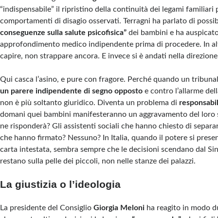
“indispensabile” il ripristino della continuità dei legami familiari
comportamenti di disagio osservati. Terragni ha parlato di possib
conseguenze sulla salute psicofisica”
dei bambini e ha auspicato
approfondimento medico indipendente prima di procedere. In alt
capire, non strappare ancora. E invece si è andati nella direzion
Qui casca l’asino, e pure con fragore. Perché quando un tribunal
un parere indipendente di segno opposto
e contro l’allarme del
non è più soltanto giuridico. Diventa un problema di
responsabil
domani quei bambini manifesteranno un aggravamento del loro s
ne risponderà? Gli assistenti sociali che hanno chiesto di separar
che hanno firmato? Nessuno? In Italia, quando il potere si presen
carta intestata, sembra sempre che le decisioni scendano dal Sin
restano sulla pelle dei piccoli, non nelle stanze dei palazzi.
La giustizia o l’ideologia
La presidente del Consiglio
Giorgia Meloni
ha reagito in modo du