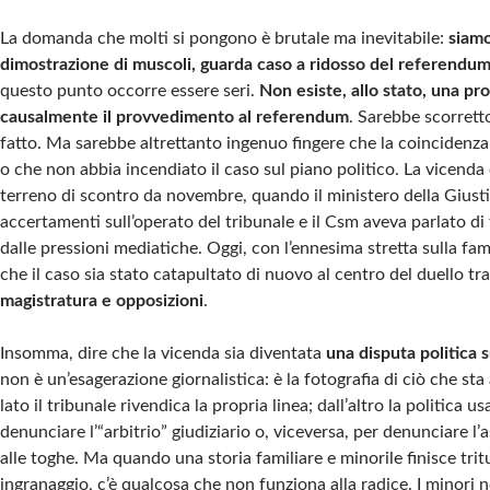
La domanda che molti si pongono è brutale ma inevitabile:
siamo
dimostrazione di muscoli, guarda caso a ridosso del referendum 
questo punto occorre essere seri.
Non esiste, allo stato, una pr
causalmente il provvedimento al referendum
. Sarebbe scorret
fatto. Ma sarebbe altrettanto ingenuo fingere che la coincidenz
o che non abbia incendiato il caso sul piano politico. La vicenda
terreno di scontro da novembre, quando il ministero della Giusti
accertamenti sull’operato del tribunale e il Csm aveva parlato di 
dalle pressioni mediatiche. Oggi, con l’ennesima stretta sulla fami
che il caso sia stato catapultato di nuovo al centro del duello tr
magistratura e opposizioni
.
Insomma, dire che la vicenda sia diventata
una disputa politica s
non è un’esagerazione giornalistica: è la fotografia di ciò che s
lato il tribunale rivendica la propria linea; dall’altro la politica us
denunciare l’“arbitrio” giudiziario o, viceversa, per denunciare l’
alle toghe. Ma quando una storia familiare e minorile finisce trit
ingranaggio, c’è qualcosa che non funziona alla radice. I minori