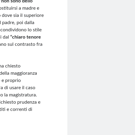
“non sono dello
stituirsi a madre e
dove sia il superiore
 padre, poi dalla
 condividono lo stile
ni dal
“chiaro tenore
ano sul contrasto fra
ha chiesto
i della maggioranza
o e proprio
a di usare il caso
o la magistratura.
ichiesto prudenza e
iti e correnti di