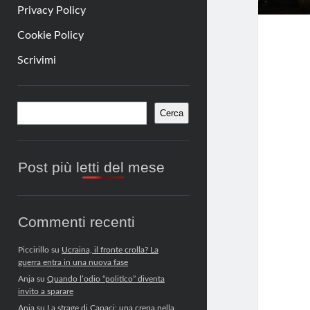
Privacy Policy
Cookie Policy
Scrivimi
Barra
Cerca
Cerca
laterale
Post più letti del mese
Commenti recenti
Piccirillo
su
Ucraina, il fronte crolla? La
guerra entra in una nuova fase
Anja
su
Quando l’odio “politico” diventa
invito a sparare
Anja
su
La strage di Capaci: una crepa nella