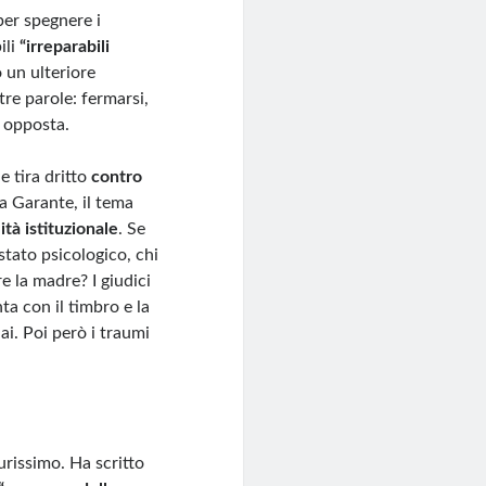
 per spegnere i
ili
“irreparabili
 un ulteriore
re parole: fermarsi,
e opposta.
e tira dritto
contro
la Garante, il tema
ità istituzionale
. Se
tato psicologico, chi
e la madre? I giudici
ta con il timbro e la
ai. Poi però i traumi
rissimo. Ha scritto