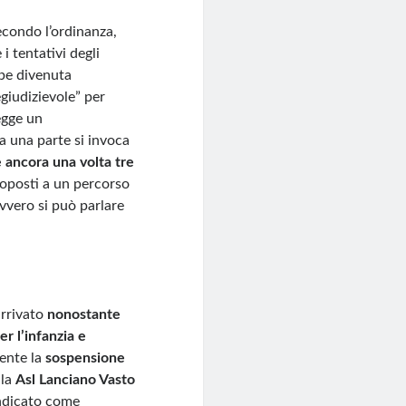
secondo l’ordinanza,
i tentativi degli
bbe divenuta
giudizievole” per
egge un
a una parte si invoca
e ancora una volta tre
ttoposti a un percorso
vvero si può parlare
arrivato
nonostante
r l’infanzia e
mente la
sospensione
lla
Asl Lanciano Vasto
indicato come