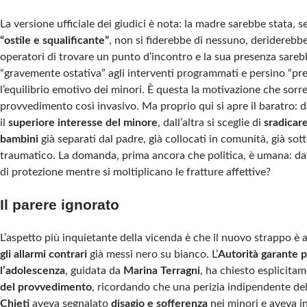
La versione ufficiale dei giudici è nota: la madre sarebbe stata, 
“ostile e squalificante”
, non si fiderebbe di nessuno, deriderebbe 
operatori di trovare un punto d’incontro e la sua presenza sare
“gravemente ostativa” agli interventi programmati e persino “pre
l’equilibrio emotivo dei minori. È questa la motivazione che sorr
provvedimento così invasivo. Ma proprio qui si apre il baratro: d
il
superiore interesse del minore
, dall’altra si sceglie di
sradicar
bambini
già separati dal padre, già collocati in comunità, già so
traumatico. La domanda, prima ancora che politica, è umana: da
di protezione mentre si moltiplicano le fratture affettive?
Il parere ignorato
L’aspetto più inquietante della vicenda è che il nuovo strappo è 
gli allarmi contrari
già messi nero su bianco. L’
Autorità garante pe
l’adolescenza
, guidata da
Marina Terragni
, ha chiesto esplicita
del provvedimento
, ricordando che una perizia indipendente de
Chieti
aveva segnalato
disagio e sofferenza
nei minori e aveva 