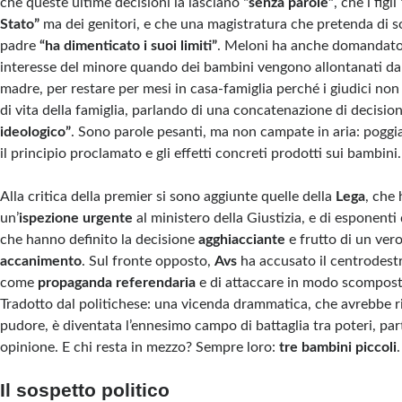
che queste ultime decisioni la lasciano
“senza parole”
, che i figli
Stato”
ma dei genitori, e che una magistratura che pretenda di so
padre
“ha dimenticato i suoi limiti”
. Meloni ha anche domandato 
interesse del minore quando dei bambini vengono allontanati dal
madre, per restare per mesi in casa-famiglia perché i giudici non
di vita della famiglia, parlando di una concatenazione di decisio
ideologico”
. Sono parole pesanti, ma non campate in aria: poggi
il principio proclamato e gli effetti concreti prodotti sui bambini.
Alla critica della premier si sono aggiunte quelle della
Lega
, che 
un’
ispezione urgente
al ministero della Giustizia, e di esponent
che hanno definito la decisione
agghiacciante
e frutto di un ver
accanimento
. Sul fronte opposto,
Avs
ha accusato il centrodestr
come
propaganda referendaria
e di attaccare in modo scompost
Tradotto dal politichese: una vicenda drammatica, che avrebbe r
pudore, è diventata l’ennesimo campo di battaglia tra poteri, part
opinione. E chi resta in mezzo? Sempre loro:
tre bambini piccoli
.
Il sospetto politico