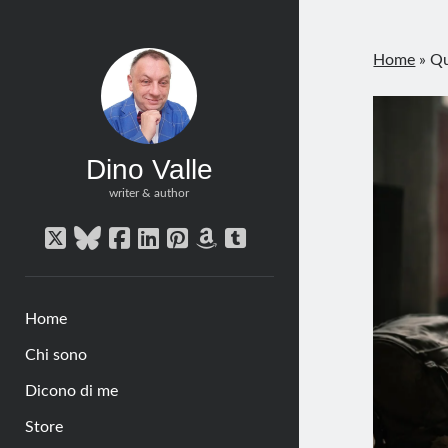
Home
»
Qu
Dino Valle
writer & author
twitter
bluesky
facebook
linkedin
pinterest
amazon
tumblr
Home
Chi sono
Dicono di me
Store