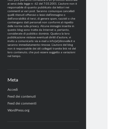
Non può pertanto considerarsi un prodotto editoriale
ai sensi della legge n· 62 del 7.03.2001. L’autore non è
responsabile di quanto pubblicato dai lettori nei
commenti ai vari post. Saranno comunque cancellati
quelli ritenuti offensivi o lesivi dell’immagine o
dell’onorabilità di terzi, di genere spam, razzisti o che
contengano dati personali non conformi al rispetto
delle norme sulla privacy. Alcune immagini inserite in
questo blog sono tratte da Internet e, pertanto,
considerate di pubblico dominio. Qualora la loro
pubblicazione violasse eventuali diritti d’autore, vi
invito a comunicarlo via e-mail a info[at]dinovalle.it e
saranno immediatamente rimosse. L’autore del blog
non è responsabile dei siti collegati tramite link né del
loro contenuto, che può essere soggetto a variazioni
nel tempo.
Meta
Accedi
Feed dei contenuti
Feed dei commenti
WordPress.org