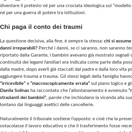
diventare il pretesto né per una crociata ideologica sul “modello 
né per una guerra di potere tra istituzioni.
Chi paga il conto dei traumi
La questione decisiva, alla fine, è sempre la stessa:
chi si assume
danni irreparabili?
Perché i danni, se ci saranno, non saranno te
riportato dalla Garante, i bambini avevano già mostrato segnali d
continuità dei legami familiari era indicata come parte della poss
dalla madre, dopo averli già staccati dal padre e dalla loro vita p
aggiungere trauma a trauma. Gli stessi legali della famiglia hann
“irricevibile”
e
“macroscopicamente errata”
sul piano logico e gi
Danila Solinas
ha raccontato che l’allontanamento è avvenuto
“
strazianti dei bambini”
, parole che inchiodano la vicenda alla su
lontano dai linguaggi asettici delle cancellerie.
Naturalmente il tribunale sostiene l’opposto: e cioè che la pres
ostacolasse il lavoro educativo e che il trasferimento fosse neces