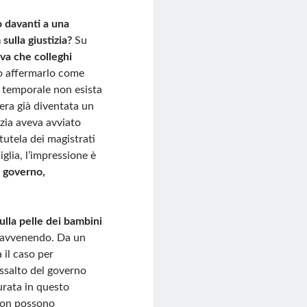
 davanti a una
sulla giustizia?
Su
ova che colleghi
to affermarlo come
a temporale non esista
 era già diventata un
zia aveva avviato
tutela dei magistrati
glia, l’impressione è
a
governo,
ulla pelle dei bambini
ta avvenendo. Da un
a il caso per
assalto del governo
urata in questo
 non possono