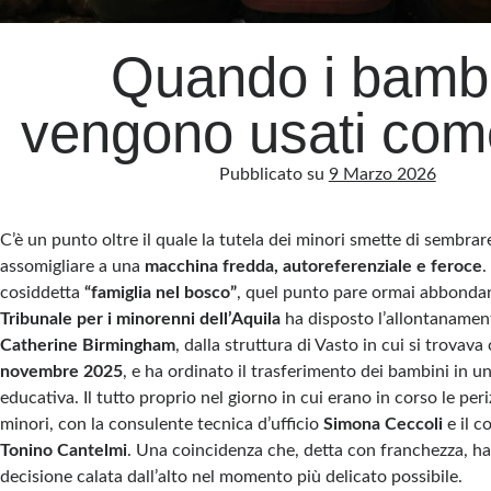
Quando i bambi
vengono usati com
Pubblicato su
9 Marzo 2026
C’è un punto oltre il quale la tutela dei minori smette di sembrar
assomigliare a una
macchina fredda, autoreferenziale e feroce
.
cosiddetta
“famiglia nel bosco”
, quel punto pare ormai abbonda
Tribunale per i minorenni dell’Aquila
ha disposto l’allontanamen
Catherine Birmingham
, dalla struttura di Vasto in cui si trovava 
novembre 2025
, e ha ordinato il trasferimento dei bambini in u
educativa. Il tutto proprio nel giorno in cui erano in corso le per
minori, con la consulente tecnica d’ufficio
Simona Ceccoli
e il c
Tonino Cantelmi
. Una coincidenza che, detta con franchezza, ha
decisione calata dall’alto nel momento più delicato possibile.