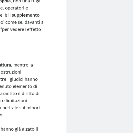
oppia
, non una fuga
e, operatori e
: è il
supplemento
po’ come se, davanti a
 “per vedere l’effetto
uttura
, mentre la
costruzioni
tre i giudici hanno
itenuto elemento di
rantito il diritto di
re limitazioni
à peritale sui minori
o.
hanno già alzato il