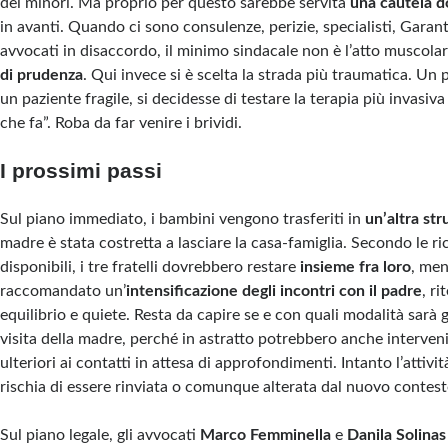
dei minori. Ma proprio per questo sarebbe servita
una cautela d
in avanti. Quando ci sono consulenze, perizie, specialisti, Garant
avvocati in disaccordo, il minimo sindacale non è l’atto muscolare
di prudenza
. Qui invece si è scelta la strada più traumatica. Un 
un paziente fragile, si decidesse di testare la terapia più invasiva
che fa”. Roba da far venire i brividi.
I prossimi passi
Sul piano immediato, i bambini vengono trasferiti in
un’altra str
madre è stata costretta a lasciare la casa-famiglia. Secondo le ri
disponibili, i tre fratelli dovrebbero restare
insieme fra loro
, men
raccomandato un’
intensificazione degli incontri con il padre
, r
equilibrio e quiete. Resta da capire se e con quali modalità sarà ga
visita della madre, perché in astratto potrebbero anche interveni
ulteriori ai contatti in attesa di approfondimenti. Intanto l’attivit
rischia di essere rinviata o comunque alterata dal nuovo contest
Sul piano legale, gli avvocati
Marco Femminella
e
Danila Solinas