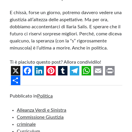
E chissà, forse un giorno, potremo davvero vedere una
giustizia all’altezza delle aspettative. Ma per ora,
dobbiamo accontentarci di Ilaria Salis. E sperare che il
futuro ci riservi sorprese migliori. Perché, come diceva
qualcuno, la speranza (con la “s” rigorosamente
minuscola) è l’ultima a morire. Anche in politica.
Ti è piaciuto questo post? Allora condividilo!
X
F
L
P
T
T
W
E
P
a
i
i
u
e
h
m
r
S
Pubblicato in
Politica
c
n
n
m
l
a
a
i
h
e
k
t
b
e
t
i
n
a
Alleanza Verdi e Sinistra
b
e
e
l
g
s
l
t
r
Commissione Giustizia
criminale
o
d
r
r
r
A
e
Curriculum