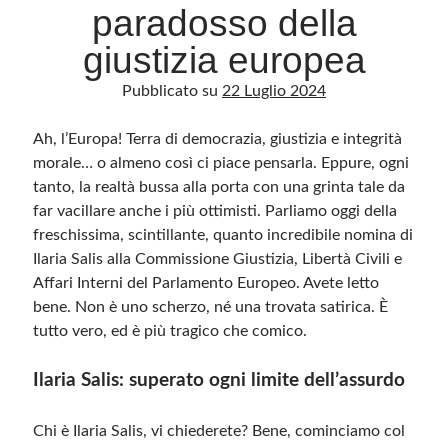
paradosso della
giustizia europea
Archivio
Pubblicato su
22 Luglio 2024
Archivi
Ah, l’Europa! Terra di democrazia, giustizia e integrità
morale… o almeno così ci piace pensarla. Eppure, ogni
Categorie
tanto, la realtà bussa alla porta con una grinta tale da
Categorie
far vacillare anche i più ottimisti. Parliamo oggi della
freschissima, scintillante, quanto incredibile nomina di
Ilaria Salis alla Commissione Giustizia, Libertà Civili e
Affari Interni del Parlamento Europeo. Avete letto
Questo blog non rappresenta una testata giornalistica, in quanto viene aggiornato
senza alcuna periodicità. Non può pertanto considerarsi un prodotto editoriale ai
bene. Non è uno scherzo, né una trovata satirica. È
sensi della legge n· 62 del 7.03.2001. L’autore non è responsabile di quanto
pubblicato dai lettori nei commenti ai vari post. Saranno comunque cancellati quelli
tutto vero, ed è più tragico che comico.
ritenuti offensivi o lesivi dell’immagine o dell’onorabilità di terzi, di genere spam,
razzisti o che contengano dati personali non conformi al rispetto delle norme sulla
privacy. Alcune immagini inserite in questo blog sono tratte da Internet e, pertanto,
Ilaria Salis: superato ogni limite dell’assurdo
considerate di pubblico dominio. Qualora la loro pubblicazione violasse eventuali
diritti d’autore, vi invito a comunicarlo via e-mail a info[at]dinovalle.it e saranno
immediatamente rimosse. L’autore del blog non è responsabile dei siti collegati
tramite link né del loro contenuto, che può essere soggetto a variazioni nel tempo.
Chi è Ilaria Salis, vi chiederete? Bene, cominciamo col