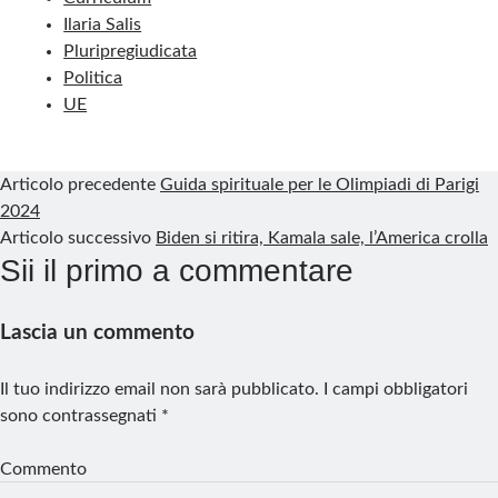
o
I
e
a
p
Ilaria Salis
k
n
s
m
p
Pluripregiudicata
Politica
t
UE
Articolo precedente
Guida spirituale per le Olimpiadi di Parigi
2024
Articolo successivo
Biden si ritira, Kamala sale, l’America crolla
Sii il primo a commentare
Lascia un commento
Il tuo indirizzo email non sarà pubblicato.
I campi obbligatori
sono contrassegnati
*
Commento