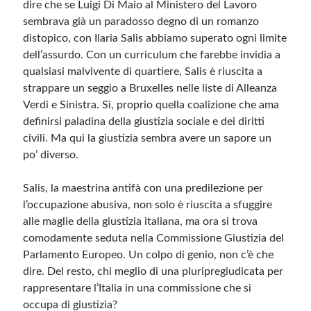
dire che se Luigi Di Maio al Ministero del Lavoro
sembrava già un paradosso degno di un romanzo
Meta
distopico, con Ilaria Salis abbiamo superato ogni limite
dell’assurdo. Con un curriculum che farebbe invidia a
Accedi
qualsiasi malvivente di quartiere, Salis è riuscita a
Feed dei contenuti
strappare un seggio a Bruxelles nelle liste di Alleanza
Feed dei commenti
Verdi e Sinistra. Sì, proprio quella coalizione che ama
WordPress.org
definirsi paladina della giustizia sociale e dei diritti
civili. Ma qui la giustizia sembra avere un sapore un
po’ diverso.
Salis, la maestrina antifà con una predilezione per
l’occupazione abusiva, non solo è riuscita a sfuggire
alle maglie della giustizia italiana, ma ora si trova
comodamente seduta nella Commissione Giustizia del
Parlamento Europeo. Un colpo di genio, non c’è che
dire. Del resto, chi meglio di una pluripregiudicata per
rappresentare l’Italia in una commissione che si
occupa di giustizia?