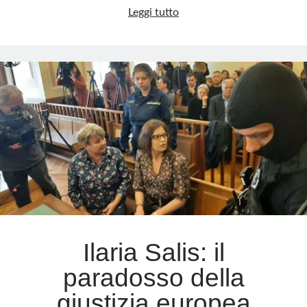
Ryan
Leggi tutto
James
Meta
Wedding:
Accedi
dall’Olimpiade
Feed dei contenuti
al
Feed dei commenti
narcotraffico
WordPress.org
internazionale
Ilaria Salis: il
paradosso della
giustizia europea